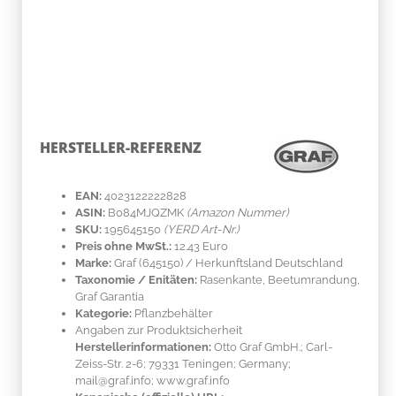
HERSTELLER-REFERENZ
EAN:
4023122222828
ASIN:
B084MJQZMK
(Amazon Nummer)
SKU:
195645150
(YERD Art-Nr.)
Preis ohne MwSt.:
12.43 Euro
Marke:
Graf
(645150)
/ Herkunftsland
Deutschland
Taxonomie / Enitäten:
Rasenkante, Beetumrandung,
Graf Garantia
Kategorie:
Pflanzbehälter
Angaben zur Produktsicherheit
Herstellerinformationen:
Otto Graf GmbH.; Carl-
Zeiss-Str. 2-6; 79331 Teningen; Germany;
mail@graf.info; www.graf.info