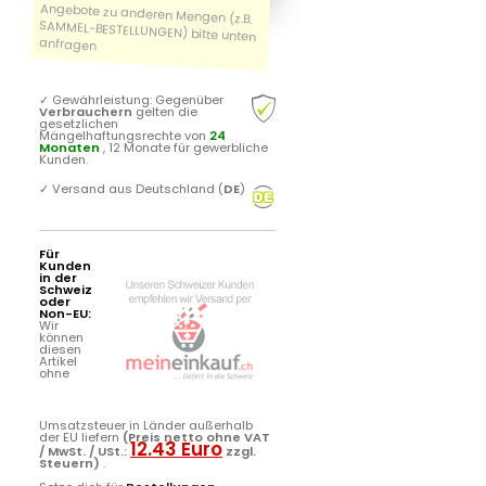
✓
Gewährleistung: Gegenüber
Verbrauchern
gelten die
gesetzlichen
Mängelhaftungsrechte von
24
Monaten
, 12 Monate für gewerbliche
Kunden.
✓
Versand aus Deutschland (
DE
)
Für
Kunden
in der
Schweiz
oder
Non-EU:
Wir
können
diesen
Artikel
ohne
Umsatzsteuer in Länder außerhalb
der EU liefern
(Preis netto ohne VAT
12.43 Euro
/ MwSt. / USt.:
zzgl.
Steuern)
.