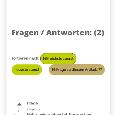
Fragen / Antworten:
(
2
)
sortieren nach:
hilfreichste zuerst
neueste zuerst
Frage zu diesem Artikel...??
Frage
27.09.2024
0
Hallo , wie soeben tel. Besprochen ,