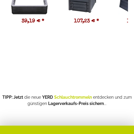
39,19 €
*
107,23 €
*
10
TIPP: Jetzt
die neue
YERD
Schlauchtrommeln
entdecken und zum
günstigen
Lagerverkaufs-Preis sichern
...