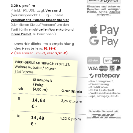
3,29 € pro 1 m
✓
inkl. 19% USt. , zzgl.
Versand
(Versandgewicht: 1,50 kg - Unsere
Versandtarif-Tabelle finden Sie hier
.
Oder klicken Sie auf "Versand" um den
Tarif für Ihren
aktuellen Warenkorb und
Ihrem Zielort
zu berechnen.)
Unverbindliche Preisempfehlung
des Herstellers
:
16,99 €
✓
(Sie sparen
12.95%
, also
2,20 €
)
Stückpreis
/ Pckg
ab
(4,50 m)
Grundpreis
5
14,64
3,25 € pro m
€
*
10
14,49
3,22 € pro m
€
*