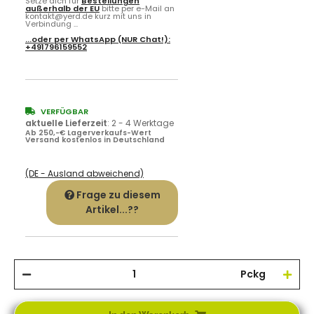
Setze dich für
Bestellungen
außerhalb der EU
bitte per e-Mail an
kontakt@yerd.de kurz mit uns in
Verbindung ...
...oder per
WhatsApp
(NUR Chat!):
+491796159552
VERFÜGBAR
aktuelle Lieferzeit
:
2 - 4 Werktage
Ab 250,-€ Lagerverkaufs-Wert
Versand kostenlos in Deutschland
(DE - Ausland abweichend)
Frage zu diesem
Artikel...??
Pckg