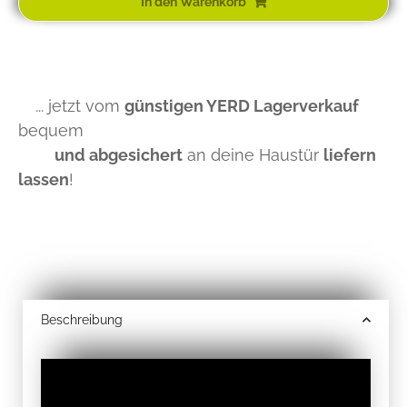
In den Warenkorb
... jetzt vom
günstigen YERD Lagerverkauf
bequem
und abgesichert
an deine Haustür
liefern
lassen
!
Beschreibung