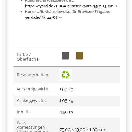
Kanonische (offizielle) URL:
https://yerd.de/EDGAR-Rasenkante-75-x-13-cm
➔
Kurze URL-Schreibweise für Browser-Eingabe:
yerd.de/?a=12768
➔
Produkteigenschaft
Wert
Farbe /
Oberfläche:
Besonderheiten:
Versandgewicht:
1,50 kg
Artikelgewicht:
1,05
kg
Inhalt:
4,50 m
Pack-
Abmessungen (
75,00 × 13,00 × 1,00 cm
Länge × Breite ×