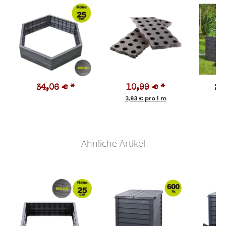
34,06 €
*
10,99 €
*
24
3,93 € pro 1 m
Ähnliche Artikel