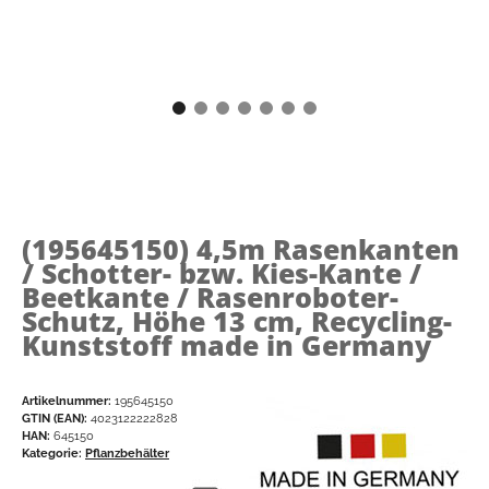
(195645150)
4,5m Rasenkanten
/ Schotter- bzw. Kies-Kante /
Beetkante / Rasenroboter-
Schutz, Höhe 13 cm, Recycling-
Kunststoff made in Germany
Artikelnummer:
195645150
GTIN (EAN):
4023122222828
HAN:
645150
Kategorie:
Pflanzbehälter