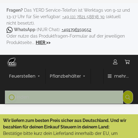
Fragen?
Das YERD Service-Telefon ist Werktags von 9-12 und
13-17 Uhr für Sie verfügbar:
+49 (0) 7821 58838 30
(aktuell
nicht besetzt).
WhatsApp
(NUR Chat):
+491796159552
Oder nutze das Produktfragen-Formular auf der jeweiligen
Produktseite...
HIER
>>
Feuerstellen
Pflanzbehälter
mehr...
Wir liefern zum besten Preis sicher aus Deutschland. Und wir
bezahlen für deinen Einkauf Steuern in deinem Land:
Bestätige bitte kurz dein Lieferland innerhalb der EU, um