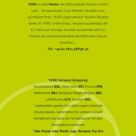
YERD
ist eine
Marke
der Motorgeräte Fischer GmbH
Lahr - Schwarzwald: Gute Marken-Qualität zum
günstigen Preis. YERD Lagerverkauf: Kaufen Sie jetzt
direkt im YERD Online Shop. Versand ausserhalb der
EU bitte auf Anfrage. Kunden ausserhalb der EU
können wir selbstverständlich die Mehrwert-Steuer
erstatten......
Tel.: +49 (0) 7821 58838 30
YERD Versand (shipping)
Deutschland
(DE)
, Österreich
(AT)
, France
(FR)
,
Nederland
(NL)
, Belgique België Belgien
(BE)
,
Lëtzebuerg
(LU)
, Sverige
(SE)
* Lieferzeiten gelten für Lieferungen innerhalb
Deutschlands, Lieferzeiten für andere Länder
entnehmen Sie bitte der Schaltfläche mit den
Versandinformationen
* Alle Preise inkl. MwSt. zzgl. Versand. Für EU-