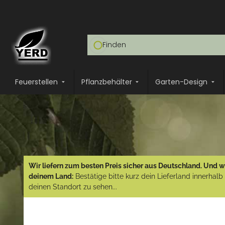
Feuerstellen
Pflanzbehälter
Garten-Design
Wir liefern zum besten Preis sicher aus Deutschland. Und wi
deinem Land:
Bestätige bitte kurz dein Lieferland innerhal
deinen Standort zu sehen...