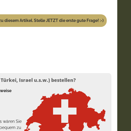
u diesem Artikel. Stelle JETZT die erste gute Frage! :-)
ürkei, Israel u.s.w.) bestellen?
lweise
s wären Sie
h bequem zu