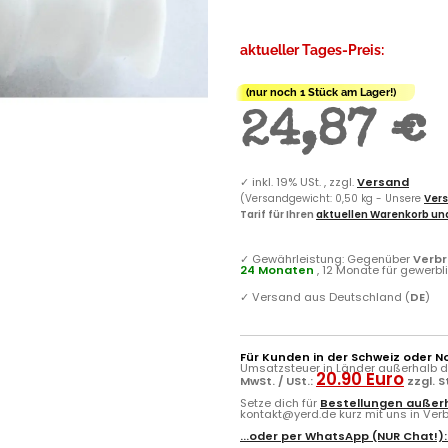
aktueller Tages-Preis:
(nur noch 1 Stück am Lager!)
24,87 €
✓
inkl. 19% USt. , zzgl.
Versand
(Versandgewicht: 0,50 kg - Unsere
Vers
Tarif für Ihren
aktuellen Warenkorb und
✓
Gewährleistung: Gegenüber
Verb
24 Monaten
, 12 Monate für gewerb
✓
Versand aus Deutschland (
DE
)
Für Kunden in der Schweiz oder N
Umsatzsteuer in Länder außerhalb de
20.90 Euro
MwSt. / USt.:
zzgl. 
Setze dich für
Bestellungen außerh
kontakt@yerd.de kurz mit uns in Verbi
...oder per
WhatsApp
(NUR Chat!)