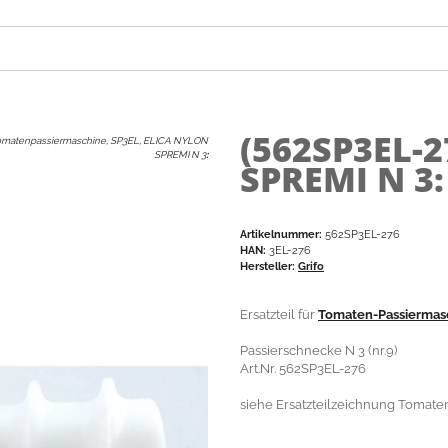
(562SP3EL-2
Tomatenpassiermaschine, SP3EL, ELICA NYLON
SPREMI N 3
:
SPREMI N 3:
Artikelnummer:
562SP3EL-276
HAN:
3EL-276
Hersteller:
Grifo
Ersatzteil für
Tomaten-Passiermas
Passierschnecke N 3 (nr.9)
Art.Nr. 562SP3EL-276
siehe Ersatzteilzeichnung Tomate