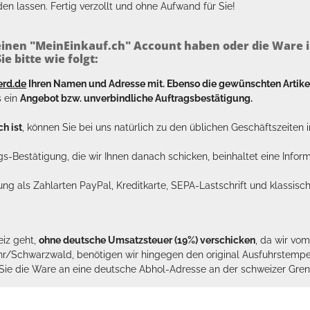
en lassen. Fertig verzollt und ohne Aufwand für Sie!
inen "MeinEinkauf.ch" Account haben oder die Ware i
e bitte wie folgt:
erd.de
Ihren Namen und Adresse mit. Ebenso die gewünschten Arti
s ein
Angebot bzw. unverbindliche Auftragsbestätigung.
h ist
, können Sie bei uns natürlich zu den üblichen Geschäftszeite
ags-Bestätigung, die wir Ihnen danach schicken, beinhaltet eine Info
lung als Zahlarten PayPal, Kreditkarte, SEPA-Lastschrift und klassi
eiz geht,
ohne deutsche Umsatzsteuer (19%) verschicken
, da wir vo
hr/Schwarzwald, benötigen wir hingegen den original Ausfuhrstempel 
n Sie die Ware an eine deutsche Abhol-Adresse an der schweizer Gren