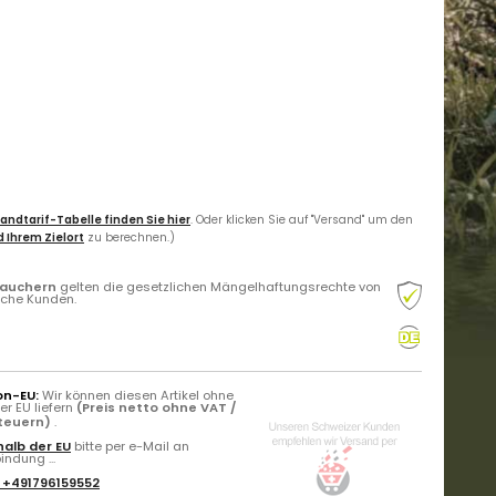
andtarif-Tabelle finden Sie hier
. Oder klicken Sie auf "Versand" um den
 Ihrem Zielort
zu berechnen.)
rauchern
gelten die gesetzlichen Mängelhaftungsrechte von
liche Kunden.
on-EU:
Wir können diesen Artikel ohne
r EU liefern
(Preis netto ohne VAT /
Steuern)
.
alb der EU
bitte per e-Mail an
ndung ...
:
+491796159552