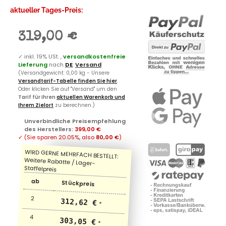
aktueller Tages-Preis:
319,00 €
✓
inkl. 19% USt. ,
versandkostenfreie
Lieferung
nach
DE
.
Versand
(Versandgewicht: 0,00 kg - Unsere
Versandtarif-Tabelle finden Sie hier
.
Oder klicken Sie auf "Versand" um den
Tarif für Ihren
aktuellen Warenkorb und
Ihrem Zielort
zu berechnen.)
Unverbindliche Preisempfehlung
des Herstellers
:
399,00 €
✓
(Sie sparen
20.05%
, also
80,00 €
)
ab
Stückpreis
2
312,62 €
*
4
303,05 €
*