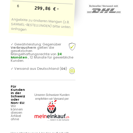
6
299,86 €
*
✓
Gewährleistung: Gegenüber
Verbrauchern
gelten die
gesetzlichen
Mängelhaftungsrechte von
24
Monaten
, 12 Monate für gewerbliche
Kunden.
✓
Versand aus Deutschland (
DE
)
Für
Kunden
in der
Schweiz
oder
Non-EU:
Wir
können
diesen
Artikel
ohne