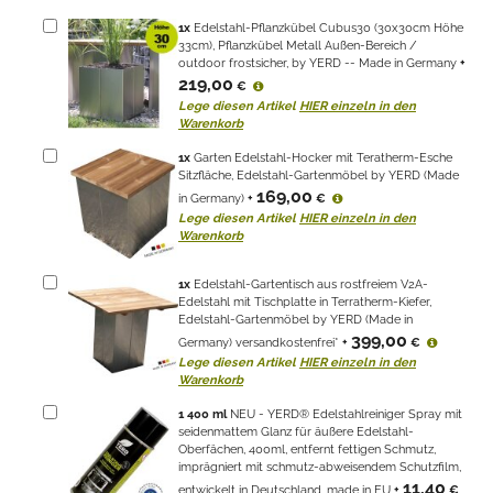
1
x
Edelstahl-Pflanzkübel Cubus30 (30x30cm Höhe
33cm), Pflanzkübel Metall Außen-Bereich /
outdoor frostsicher, by YERD -- Made in Germany
+
219,00
€
Lege diesen Artikel
HIER einzeln in den
Warenkorb
1
x
Garten Edelstahl-Hocker mit Teratherm-Esche
Sitzfläche, Edelstahl-Gartenmöbel by YERD (Made
169,00
in Germany)
+
€
Lege diesen Artikel
HIER einzeln in den
Warenkorb
1
x
Edelstahl-Gartentisch aus rostfreiem V2A-
Edelstahl mit Tischplatte in Terratherm-Kiefer,
Edelstahl-Gartenmöbel by YERD (Made in
399,00
Germany) versandkostenfrei*
+
€
Lege diesen Artikel
HIER einzeln in den
Warenkorb
1
400 ml
NEU - YERD® Edelstahlreiniger Spray mit
seidenmattem Glanz für äußere Edelstahl-
Oberfächen, 400ml, entfernt fettigen Schmutz,
imprägniert mit schmutz-abweisendem Schutzfilm,
11,40
entwickelt in Deutschland, made in EU
+
€