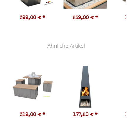
399,00 €
*
259,00 €
*
16
Ähnliche Artikel
319,00 €
*
177,20 €
*
18