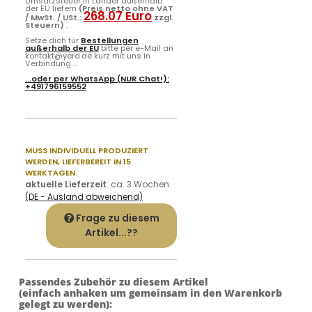
Umsatzsteuer in Länder außerhalb
der EU liefern
(Preis netto ohne VAT
268.07 Euro
/ MwSt. / USt.:
zzgl.
Steuern)
.
Setze dich für
Bestellungen
außerhalb der EU
bitte per e-Mail an
kontakt@yerd.de kurz mit uns in
Verbindung ...
...oder per
WhatsApp
(NUR Chat!):
+491796159552
MUSS INDIVIDUELL PRODUZIERT
WERDEN,
LIEFERBEREIT IN 15
WERKTAGEN.
aktuelle Lieferzeit
:
ca. 3 Wochen
(DE - Ausland abweichend)
Frage zu diesem
Artikel...??
Passendes Zubehör zu diesem Artikel
(einfach anhaken um gemeinsam in den Warenkorb
gelegt zu werden):