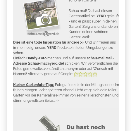
schönen Gartens!
Schau mal! Du hast diesen
Gartenartikel bei
YERD
gekauft
- und er passt super in deinen
Garten? Zeig uns und anderen
Kunden deinen schönen
Garten! Weil:
Dies ist eine tolle Inspiration für andere :-)
. Und wir freuen uns
immer riesig, unsere
YERD
Produkte in tollen Umgebungen zu
sehen.
Einfach
Handy-Foto
machen und auf unsere
schau-mal Mail-
Adresse (schau-mal@yerd.de)
schicken. Wir veröffentlichen die
Fotos gerne (selbstverständlich anonym oder auf Wunsch mit
Namen)! Alternativ gerne auf Google:
Kleiner Gartenfoto-Tipp:
Fotografiere nie in der Mittagssonne. Im
frühen Morgen- oder späteren Abend-Licht zeigt sich dein toller
Garten vor der Kameralinse immer von seiner allerschönsten und
stimmungsvollsten Seite... ;-)
Du hast noch