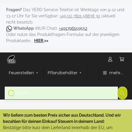
Fragen?
Das YERD Service-Telefon ist Werktags von 9-12 und
13-17 Uhr für Sie verfügbar:
+49 (0) 7821 58838 30
(aktuell
nicht besetzt).
WhatsApp
(NUR Chat):
+491796159552
Oder nutze das Produktfragen-Formular auf der jeweiligen
Produktseite...
HIER
>>
Feuerstellen
Pflanzbehälter
mehr...
Wir liefern zum besten Preis sicher aus Deutschland. Und wir
bezahlen für deinen Einkauf Steuern in deinem Land:
Bestätige bitte kurz dein Lieferland innerhalb der EU, um