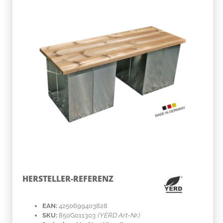
HERSTELLER-REFERENZ
EAN:
4250699403828
SKU:
850G011303
(YERD Art-Nr.)