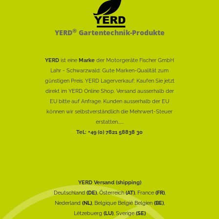
®
YERD
Gartentechnik-Produkte
YERD
ist eine
Marke
der Motorgeräte Fischer GmbH
Lahr - Schwarzwald: Gute Marken-Qualität zum
günstigen Preis. YERD Lagerverkauf: Kaufen Sie jetzt
direkt im YERD Online Shop. Versand ausserhalb der
EU bitte auf Anfrage. Kunden ausserhalb der EU
können wir selbstverständlich die Mehrwert-Steuer
erstatten......
Tel.: +49 (0) 7821 58838 30
YERD Versand (shipping)
Deutschland
(DE)
, Österreich
(AT)
, France
(FR)
,
Nederland
(NL)
, Belgique België Belgien
(BE)
,
Lëtzebuerg
(LU)
, Sverige
(SE)