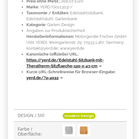
Preis ohne MwSt.:
268.07 Euro
Marke:
YERD
(G011303)
/
Taxonomie / Enitäten:
Edelstahlsitzbank,
Edelstahlstuhl, Gartenbank
Kategorie:
Garten-Design
Angaben zur Produktsicherheit
Herstellerinformationen:
Motorgeräte Fischer GmbH
(Abt. YERD); Weingartenstr. 79; 77933 Lahr; Germany;
kontakt@yerd.de; www.yerd.de
Kanonische (offizielle) URL:
https://yerd.de/Edelstahl-Sitzbank-mit-
Theratherm-Sitzflaeche-120-x-43-cm
➔
Kurze URL-Schreibweise für Browser-Eingabe:
yerd.de/?a=4022
➔
DESIGN / Stil:
Produkteigenschaft
Wert
modern Design
Farbe /
Oberfläche: