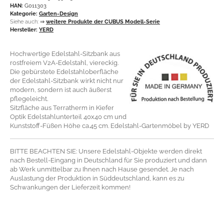
HAN:
G011303
Kategorie:
Garten-Design
Siehe auch:
⇒
weitere Produkte der CUBUS Modell-Serie
Hersteller:
YERD
Hochwertige Edelstahl-Sitzbank aus
rostfreiem V2A-Edelstahl, viereckig.
Die gebürstete Edelstahloberfläche
der Edelstahl-Sitzbank wirkt nicht nur
modern, sondern ist auch äußerst
pflegeleicht.
Sitzfläche aus Terratherm in Kiefer
Optik Edelstahlunterteil 40x40 cm und
Kunststoff-Füßen Höhe ca.45 cm. Edelstahl-Gartenmöbel by YERD
BITTE BEACHTEN SIE: Unsere Edelstahl-Objekte werden direkt
nach Bestell-Eingang in Deutschland für Sie produziert und dann
ab Werk unmittelbar zu Ihnen nach Hause gesendet. Je nach
Auslastung der Produktion in Süddeutschland, kann es zu
Schwankungen der Lieferzeit kommen!