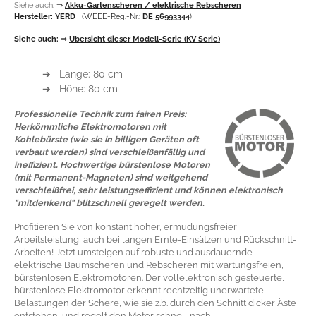
Siehe auch:
⇒
Akku-Gartenscheren / elektrische Rebscheren
Hersteller:
YERD
(WEEE-Reg.-Nr.:
DE 56993344
)
Siehe auch:
⇒
Übersicht dieser Modell-Serie (KV Serie)
➔ Länge: 80 cm
➔ Höhe: 80 cm
Professionelle Technik zum fairen Preis:
Herkömmliche Elektromotoren mit
Kohlebürste (wie sie in billigen Geräten oft
verbaut werden) sind verschleißanfällig und
ineffizient. Hochwertige bürstenlose Motoren
(mit Permanent-Magneten) sind weitgehend
verschleißfrei, sehr leistungseffizient und können elektronisch
"mitdenkend" blitzschnell geregelt werden.
Profitieren Sie von konstant hoher, ermüdungsfreier
Arbeitsleistung, auch bei langen Ernte-Einsätzen und Rückschnitt-
Arbeiten! Jetzt umsteigen auf robuste und ausdauernde
elektrische Baumscheren und Rebscheren mit wartungsfreien,
bürstenlosen Elektromotoren. Der vollelektronisch gesteuerte,
bürstenlose Elektromotor erkennt rechtzeitig unerwartete
Belastungen der Schere, wie sie z.b. durch den Schnitt dicker Äste
entstehen, und regelt den Motor schnell nach.