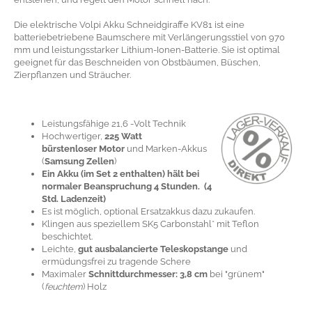
Die elektrische Volpi Akku Schneidgiraffe KV81 ist eine
batteriebetriebene Baumschere mit Verlängerungsstiel von 970
mm und leistungsstarker Lithium-Ionen-Batterie. Sie ist optimal
geeignet für das Beschneiden von Obstbäumen, Büschen,
Zierpflanzen und Sträucher.
Leistungsfähige 21,6 -Volt Technik
Hochwertiger,
225 Watt
bürstenloser Motor
und Marken-Akkus
(
Samsung Zellen
)
Ein Akku (im Set 2 enthalten) hält bei
normaler Beanspruchung 4 Stunden. (
4
Std. Ladenzeit)
Es ist möglich, optional Ersatzakkus dazu zukaufen.
Klingen aus speziellem SK5 Carbonstahl* mit Teflon
beschichtet.
Leichte,
gut ausbalancierte Teleskopstange
und
ermüdungsfrei zu tragende Schere
Maximaler
Schnittdurchmesser: 3,8 cm
bei "grünem"
(
feuchtem
) Holz