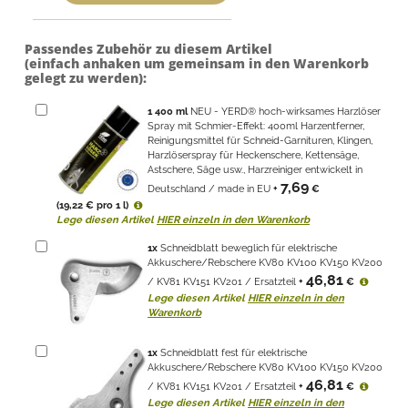
Passendes Zubehör zu diesem Artikel
(einfach anhaken um gemeinsam in den Warenkorb
gelegt zu werden):
1
400 ml
NEU - YERD® hoch-wirksames Harzlöser
Spray mit Schmier-Effekt: 400ml Harzentferner,
Reinigungsmittel für Schneid-Garnituren, Klingen,
Harzlöserspray für Heckenschere, Kettensäge,
Astschere, Säge usw., Harzreiniger entwickelt in
7,69
Deutschland / made in EU
+
€
(19,22 € pro 1 l)
Lege diesen Artikel
HIER einzeln in den Warenkorb
1
x
Schneidblatt beweglich für elektrische
Akkuschere/Rebschere KV80 KV100 KV150 KV200
46,81
/ KV81 KV151 KV201 / Ersatzteil
+
€
Lege diesen Artikel
HIER einzeln in den
Warenkorb
1
x
Schneidblatt fest für elektrische
Akkuschere/Rebschere KV80 KV100 KV150 KV200
46,81
/ KV81 KV151 KV201 / Ersatzteil
+
€
Lege diesen Artikel
HIER einzeln in den