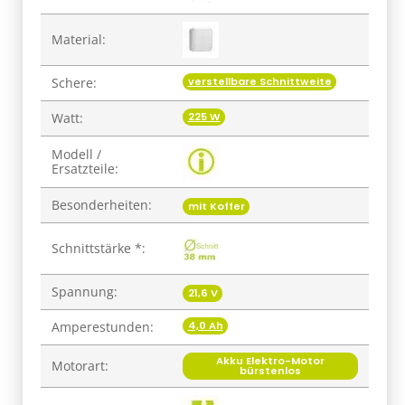
Material:
verstellbare Schnittweite
Schere:
225 W
Watt:
Modell /
Ersatzteile:
Besonderheiten:
mit Koffer
Schnittstärke *:
Spannung:
21,6 V
4,0 Ah
Amperestunden:
Akku Elektro-Motor
Motorart:
bürstenlos