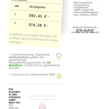
ab
Stückpreis
2
592,41 €
*
5
574,28 €
*
✓
Gewährleistung: Gegenüber
Verbrauchern
gelten die
gesetzlichen
Mängelhaftungsrechte von
24
Monaten
, 12 Monate für gewerbliche
Kunden.
✓
Versand aus Deutschland (
DE
)
Für
Kunden
in der
Schweiz
oder
Non-EU:
Wir
können