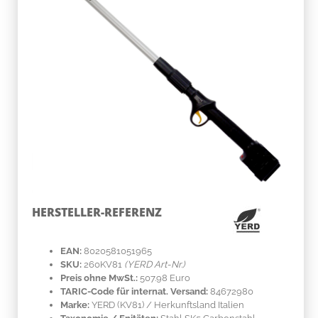
HERSTELLER-REFERENZ
EAN:
8020581051965
SKU:
260KV81
(YERD Art-Nr.)
Preis ohne MwSt.:
507.98 Euro
TARIC-Code für internat. Versand:
84672980
Marke:
YERD
(KV81)
/ Herkunftsland
Italien