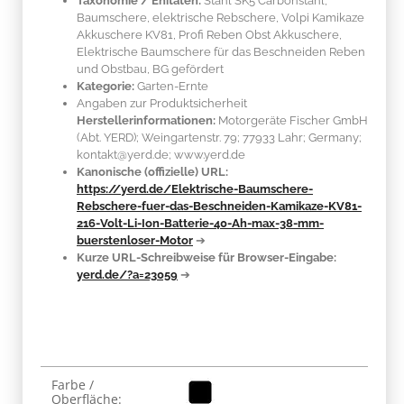
Taxonomie / Enitäten:
Stahl SK5 Carbonstahl
,
Baumschere, elektrische Rebschere, Volpi Kamikaze
Akkuschere KV81, Profi Reben Obst Akkuschere,
Elektrische Baumschere für das Beschneiden Reben
und Obstbau, BG gefördert
Kategorie:
Garten-Ernte
Angaben zur Produktsicherheit
Herstellerinformationen:
Motorgeräte Fischer GmbH
(Abt. YERD); Weingartenstr. 79; 77933 Lahr; Germany;
kontakt@yerd.de; www.yerd.de
Kanonische (offizielle) URL:
https://yerd.de/Elektrische-Baumschere-
Rebschere-fuer-das-Beschneiden-Kamikaze-KV81-
216-Volt-Li-Ion-Batterie-40-Ah-max-38-mm-
buerstenloser-Motor
➔
Kurze URL-Schreibweise für Browser-Eingabe:
yerd.de/?a=23059
➔
Produkteigenschaft
Wert
Farbe /
Oberfläche: