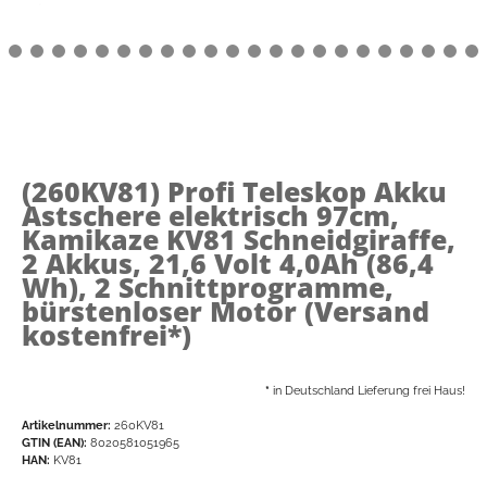
(260KV81)
Profi Teleskop Akku
Astschere elektrisch 97cm,
Kamikaze KV81 Schneidgiraffe,
2 Akkus, 21,6 Volt 4,0Ah (86,4
Wh), 2 Schnittprogramme,
bürstenloser Motor (Versand
kostenfrei*)
*
in Deutschland Lieferung frei Haus!
Artikelnummer:
260KV81
GTIN (EAN):
8020581051965
HAN:
KV81