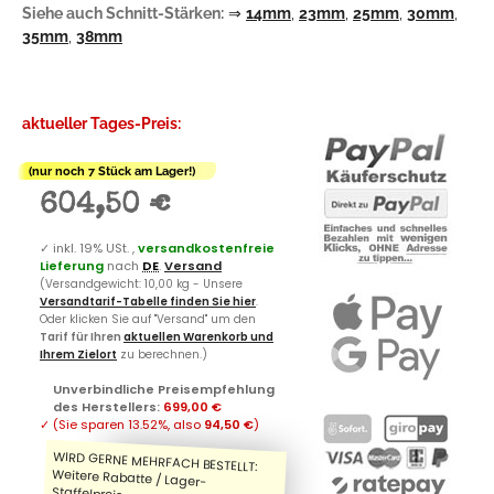
Siehe auch Schnitt-Stärken:
⇒
14mm
,
23mm
,
25mm
,
30mm
,
35mm
,
38mm
aktueller Tages-Preis:
(nur noch 7 Stück am Lager!)
604,50 €
✓
inkl. 19% USt. ,
versandkostenfreie
Lieferung
nach
DE
.
Versand
(Versandgewicht: 10,00 kg - Unsere
Versandtarif-Tabelle finden Sie hier
.
Oder klicken Sie auf "Versand" um den
Tarif für Ihren
aktuellen Warenkorb und
Ihrem Zielort
zu berechnen.)
Unverbindliche Preisempfehlung
des Herstellers
:
699,00 €
✓
(Sie sparen
13.52%
, also
94,50 €
)