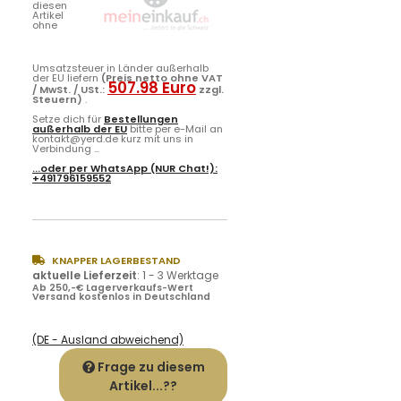
diesen
Artikel
ohne
Umsatzsteuer in Länder außerhalb
der EU liefern
(Preis netto ohne VAT
507.98 Euro
/ MwSt. / USt.:
zzgl.
Steuern)
.
Setze dich für
Bestellungen
außerhalb der EU
bitte per e-Mail an
kontakt@yerd.de kurz mit uns in
Verbindung ...
...oder per
WhatsApp
(NUR Chat!):
+491796159552
KNAPPER LAGERBESTAND
aktuelle Lieferzeit
:
1 - 3 Werktage
Ab 250,-€ Lagerverkaufs-Wert
Versand kostenlos in Deutschland
(DE - Ausland abweichend)
Frage zu diesem
Artikel...??