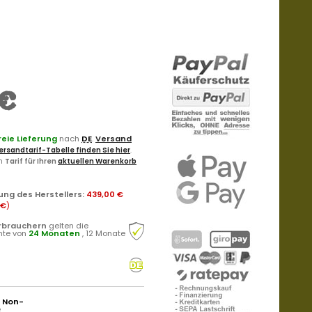
€
eie Lieferung
nach
DE
.
Versand
ersandtarif-Tabelle finden Sie hier
.
en
Tarif für Ihren
aktuellen Warenkorb
ung des Herstellers
:
439,00 €
 €
)
rbrauchern
gelten die
hte von
24 Monaten
, 12 Monate
r Non-
e