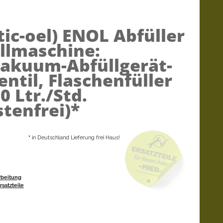
ic-oel)
ENOL Abfüller
llmaschine:
Vakuum-Abfüllgerät-
entil, Flaschenfüller
00 Ltr./Std.
tenfrei)*
*
in Deutschland Lieferung frei Haus!
rbeitung
satzteile