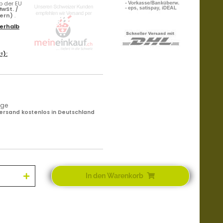
b der EU
wSt. /
uern)
.
erhalb
!):
age
ersand kostenlos in Deutschland
In den Warenkorb