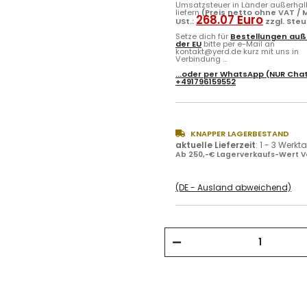
Umsatzsteuer in Länder außerhal
liefern
(Preis netto ohne VAT / M
268.07 Euro
USt.:
zzgl. Ste
Setze dich für
Bestellungen auß
der EU
bitte per e-Mail an
kontakt@yerd.de kurz mit uns in
Verbindung ...
...oder per
WhatsApp
(NUR Chat
+491796159552
KNAPPER LAGERBESTAND
aktuelle Lieferzeit
:
1 - 3 Werkt
Ab 250,-€ Lagerverkaufs-Wert V
(DE - Ausland abweichend)