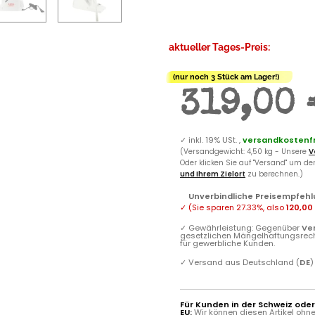
aktueller Tages-Preis:
(nur noch 3 Stück am Lager!)
319,00 
✓
inkl. 19% USt. ,
versandkostenfr
(Versandgewicht: 4,50 kg - Unsere
V
Oder klicken Sie auf "Versand" um d
und Ihrem Zielort
zu berechnen.)
Unverbindliche Preisempfehl
✓
(Sie sparen
27.33%
, also
120,00
✓
Gewährleistung: Gegenüber
Ve
gesetzlichen Mängelhaftungsrec
für gewerbliche Kunden.
✓
Versand aus Deutschland (
DE
)
Für Kunden in der Schweiz ode
EU:
Wir können diesen Artikel ohn