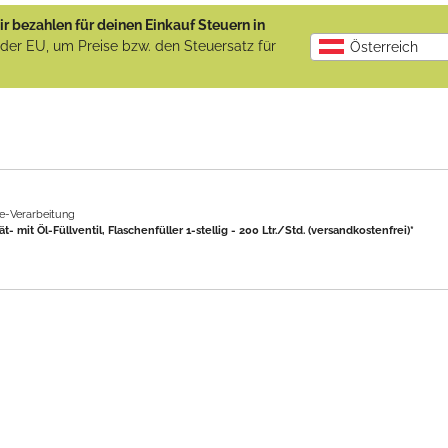
r bezahlen für deinen Einkauf Steuern in
b der EU, um Preise bzw. den Steuersatz für
Österreich
-Verarbeitung
it Öl-Füllventil, Flaschenfüller 1-stellig - 200 Ltr./Std. (versandkostenfrei)*