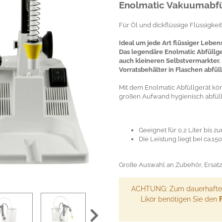
Enolmatic Vakuumabfül
Für Öl und dickflüssige Flüssigkei
Ideal um jede Art flüssiger Lebens
Das legendäre Enolmatic Abfüllge
auch kleineren Selbstvermarkter.
Vorratsbehälter in Flaschen abfül
Mit dem Enolmatic Abfüllgerät kön
großen Aufwand hygienisch abfüll
Geeignet für 0,2 Liter bis zu
Die Leistung liegt bei ca.15
Große Auswahl an Zubehör, Ersatzt
ACHTUNG: Zum dauerhaften
Likör benötigen Sie den
F