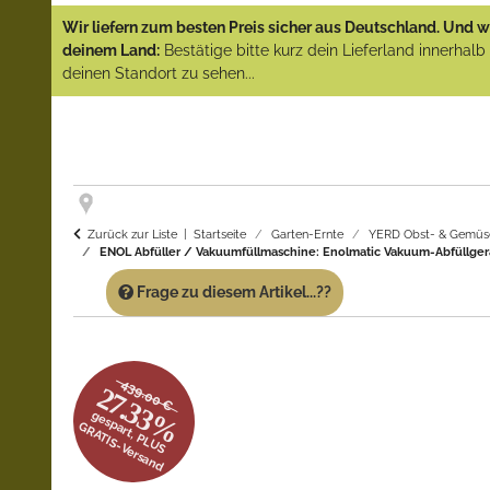
Wir liefern zum besten Preis sicher aus Deutschland. Und wi
deinem Land:
Bestätige bitte kurz dein Lieferland innerhal
deinen Standort zu sehen...
Zurück zur Liste
Startseite
Garten-Ernte
YERD Obst- & Gemüse
ENOL Abfüller / Vakuumfüllmaschine: Enolmatic Vakuum-Abfüllgerät- m
Frage zu diesem Artikel...??
439.00 €
27.33%
gespart, PLUS
GRATIS-Versand