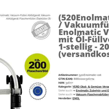
(520Enolmat
nolmatic, Vacuum-Füller, Abfüllgerät, Vakuum-
Abfüllgerät, Flaschenfüller, Ölabfüller, Öl
:
/ Vakuumfü
Enolmatic 
mit Öl-Füllv
1-stellig - 2
(versandkos
Artikelnummer:
520Enolmatic-oel
GTIN (EAN):
8880000316774
HAN:
31677
Kategorie:
YERD Obst- & Gemüse-Vera
Siehe auch:
⇒
Enolmatic Zubehör und Er
Siehe auch:
⇒
Vakuum-Flaschenabfüller
Hersteller:
ENOL