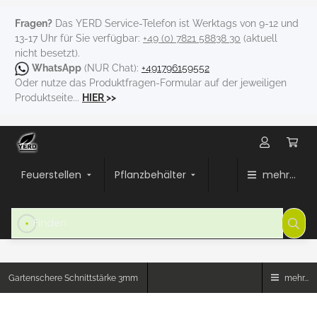
Fragen?
Das YERD Service-Telefon ist Werktags von 9-12 und
13-17 Uhr für Sie verfügbar:
+49 (0) 7821 58838 30
(aktuell
nicht besetzt).
WhatsApp
(NUR Chat):
+491796159552
Oder nutze das Produktfragen-Formular auf der jeweiligen
Produktseite...
HIER
>>
Feuerstellen
Pflanzbehälter
mehr...
Gartenschere Schnittstärke 3mm
mehr...