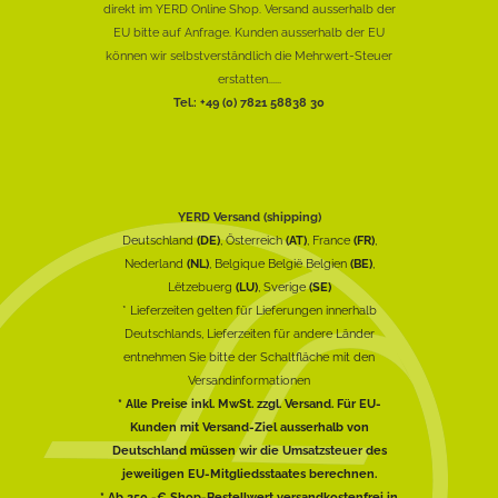
direkt im YERD Online Shop. Versand ausserhalb der
EU bitte auf Anfrage. Kunden ausserhalb der EU
können wir selbstverständlich die Mehrwert-Steuer
erstatten......
Tel.: +49 (0) 7821 58838 30
YERD Versand (shipping)
Deutschland
(DE)
, Österreich
(AT)
, France
(FR)
,
Nederland
(NL)
, Belgique België Belgien
(BE)
,
Lëtzebuerg
(LU)
, Sverige
(SE)
* Lieferzeiten gelten für Lieferungen innerhalb
Deutschlands, Lieferzeiten für andere Länder
entnehmen Sie bitte der Schaltfläche mit den
Versandinformationen
* Alle Preise inkl. MwSt. zzgl. Versand. Für EU-
Kunden mit Versand-Ziel ausserhalb von
Deutschland müssen wir die Umsatzsteuer des
jeweiligen EU-Mitgliedsstaates berechnen.
* Ab 250,-€ Shop-Bestellwert versandkostenfrei in