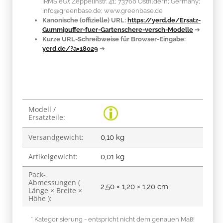
IRMS eG); Zeppelinstr. 41; 73760 Ostfildern; Germany;
info@greenbase.de; www.greenbase.de
Kanonische (offizielle) URL:
https://yerd.de/Ersatz-
Gummipuffer-fuer-Gartenschere-versch-Modelle
➔
Kurze URL-Schreibweise für Browser-Eingabe:
yerd.de/?a=18029
➔
Produkteigenschaft
Wert
Modell /
Ersatzteile:
Versandgewicht:
0,10 kg
Artikelgewicht:
0,01
kg
Pack-
Abmessungen (
2,50 × 1,20 × 1,20 cm
Länge × Breite ×
Höhe ):
* Kategorisierung - entspricht nicht dem genauen Maß!