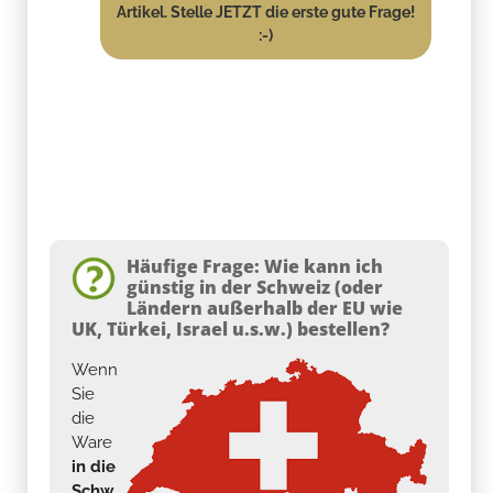
Artikel. Stelle JETZT die erste gute Frage!
:-)
Häufige Frage: Wie kann ich
günstig in der Schweiz (oder
Ländern außerhalb der EU wie
UK, Türkei, Israel u.s.w.) bestellen?
Wenn
Sie
die
Ware
in die
Schw