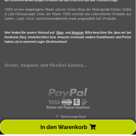
der einzelnen Bewertungen, erhalten Sie durch klicken auf das Trustami-Logo.
YERD ist eine eingetragene Marke und ein Online-Shop der Motorgeräte Fischer GmbH
in Lahr/Schwarzwald. Unter der Marke YERD vertreibt das Unternehmen Produkte aus
Garten-, Land-, Forst- und Kommunaltechnik sowie ausgewählte D2C-Produkte.
Hier finden Sie unsern Verkauf auf
Ebay
und
Amazon
. Bitte beachten Sie, dass wir bei
Kaufland, Ebay (motofischtec) bzw. Amazon eventuell andere Konditionen und Preise
haben, als in unserem Lager-Direktverkauf.
Sicher, bequem und flexibel kaufen...
In den Warenkorb