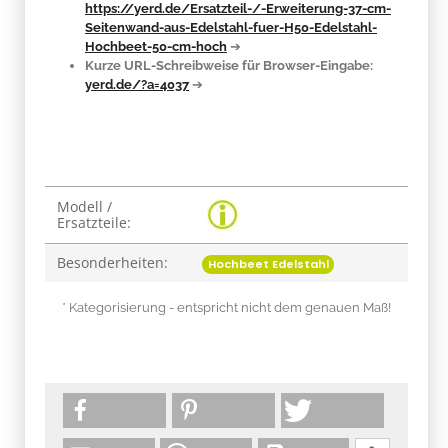
https://yerd.de/Ersatzteil-/-Erweiterung-37-cm-
Seitenwand-aus-Edelstahl-fuer-H50-Edelstahl-
Hochbeet-50-cm-hoch
➔
Kurze URL-Schreibweise für Browser-Eingabe:
yerd.de/?a=4037
➔
Produkteigenschaft
Wert
Modell /
Ersatzteile:
Besonderheiten:
Hochbeet Edelstahl
* Kategorisierung - entspricht nicht dem genauen Maß!