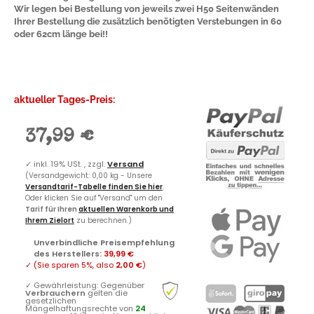
Wir legen bei Bestellung von jeweils zwei H50 Seitenwänden
Ihrer Bestellung die zusätzlich benötigten Verstebungen in 60
oder 62cm länge bei!!
aktueller Tages-Preis:
37,99 €
✓
inkl. 19% USt. , zzgl.
Versand
(Versandgewicht: 0,00 kg - Unsere
Versandtarif-Tabelle finden Sie hier
.
Oder klicken Sie auf "Versand" um den
Tarif für Ihren
aktuellen Warenkorb und
Ihrem Zielort
zu berechnen.)
Unverbindliche Preisempfehlung
des Herstellers
:
39,99 €
✓
(Sie sparen
5%
, also
2,00 €
)
✓
Gewährleistung: Gegenüber
Verbrauchern
gelten die
gesetzlichen
Mängelhaftungsrechte von
24