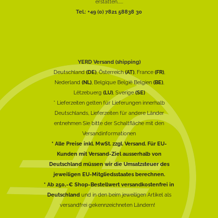
erstatten......
Tel.: +49 (0) 7821 58838 30
YERD Versand (shipping)
Deutschland
(DE)
, Österreich
(AT)
, France
(FR)
,
Nederland
(NL)
, Belgique België Belgien
(BE)
,
Lëtzebuerg
(LU)
, Sverige
(SE)
* Lieferzeiten gelten für Lieferungen innerhalb
Deutschlands, Lieferzeiten für andere Länder
entnehmen Sie bitte der Schaltfläche mit den
Versandinformationen
* Alle Preise inkl. MwSt. zzgl. Versand. Für EU-
Kunden mit Versand-Ziel ausserhalb von
Deutschland müssen wir die Umsatzsteuer des
jeweiligen EU-Mitgliedsstaates berechnen.
* Ab 250,-€ Shop-Bestellwert versandkostenfrei in
Deutschland
und in den beim jeweiligen Artikel als
versandfrei gekennzeichneten Ländern!