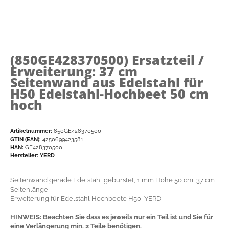
(850GE428370500)
Ersatzteil /
Erweiterung: 37 cm
Seitenwand aus Edelstahl für
H50 Edelstahl-Hochbeet 50 cm
hoch
Artikelnummer:
850GE428370500
GTIN (EAN):
4250699423581
HAN:
GE428370500
Hersteller:
YERD
Seitenwand gerade Edelstahl gebürstet, 1 mm Höhe 50 cm, 37 cm
Seitenlänge
Erweiterung für Edelstahl Hochbeete H50, YERD
HINWEIS: Beachten Sie dass es jeweils nur ein Teil ist und Sie für
eine Verlängerung min. 2 Teile benötigen.