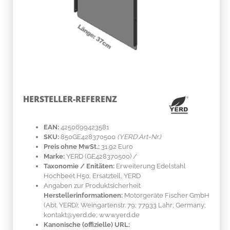
HERSTELLER-REFERENZ
EAN:
4250699423581
SKU:
850GE428370500
(YERD Art-Nr.)
Preis ohne MwSt.:
31.92 Euro
Marke:
YERD
(GE428370500)
/
Taxonomie / Enitäten:
Erweiterung Edelstahl
Hochbeet H50, Ersatzteil, YERD
Angaben zur Produktsicherheit
Herstellerinformationen:
Motorgeräte Fischer GmbH
(Abt. YERD); Weingartenstr. 79; 77933 Lahr; Germany;
kontakt@yerd.de; www.yerd.de
Kanonische (offizielle) URL: