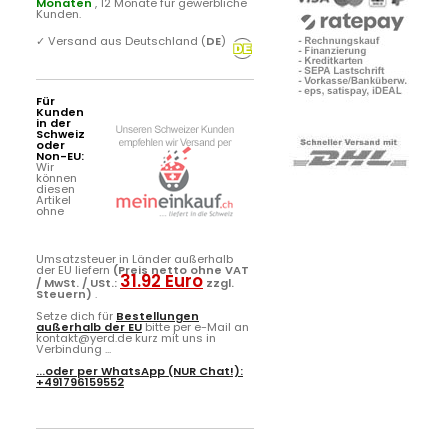
Monaten
, 12 Monate für gewerbliche
Kunden.
✓
Versand aus Deutschland (
DE
)
Für
Kunden
in der
Schweiz
oder
Non-EU:
Wir
können
diesen
Artikel
ohne
Umsatzsteuer in Länder außerhalb
der EU liefern
(Preis netto ohne VAT
31.92 Euro
/ MwSt. / USt.:
zzgl.
Steuern)
.
Setze dich für
Bestellungen
außerhalb der EU
bitte per e-Mail an
kontakt@yerd.de kurz mit uns in
Verbindung ...
...oder per
WhatsApp
(NUR Chat!):
+491796159552