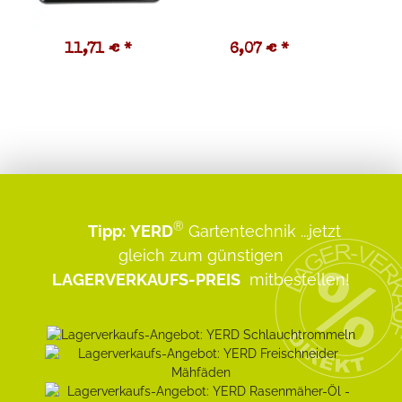
11,71 €
*
6,07 €
*
5
®
Tipp:
YERD
Gartentechnik
...jetzt
gleich zum günstigen
LAGERVERKAUFS-PREIS
mitbestellen!