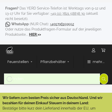
Fragen?
Das YERD Service-Telefon ist Werktags von 9-12 und
13-17 Uhr für Sie verfügbar:
+49 (0) 7821 58838 30
(aktuell
nicht besetzt).
WhatsApp
(NUR Chat):
+491796159552
Oder nutze das Produktfragen-Formular auf der jeweiligen
Produktseite...
HIER
>>
Feuerstellen
Pflanzbehälter
mehr...
Wir liefern zum besten Preis sicher aus Deutschland. Und wir
bezahlen für deinen Einkauf Steuern in deinem Land:
Bestätige bitte kurz dein Lieferland innerhalb der EU, um