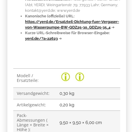
(Abt. YERD); Weingartenstr. 79; 77933 Lahr; Germany;
kontakt@yerd.de; www.yerd.de
Kanonische (offizielle) URL:
https://yerd.de/Ersatzteil-Dichtung-fuer-Vergaser-
von-Wasserpumpe-BW-QDZ25-30_QDZ25-35_4
➔
Kurze URL-Schreibweise für Browser-Eingabe:
yerd.de/?a=22623
➔
Produkteigenschaft
Wert
Modell /
Ersatzteile:
Versandgewicht:
0,30 kg
Artikelgewicht:
0,20
kg
Pack-
Abmessungen (
9,50 × 9,50 × 6,00 cm
Länge × Breite ×
Höhe ):