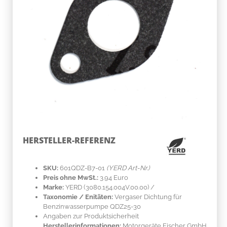
HERSTELLER-REFERENZ
SKU:
601QDZ-B7-01
(YERD Art-Nr.)
Preis ohne MwSt.:
3.94 Euro
Marke:
YERD
(3080.154.004V.00.00)
/
Taxonomie / Enitäten:
Vergaser Dichtung für
Benzinwasserpumpe QDZ25-30
Angaben zur Produktsicherheit
Herstellerinformationen:
Motorgeräte Fischer GmbH