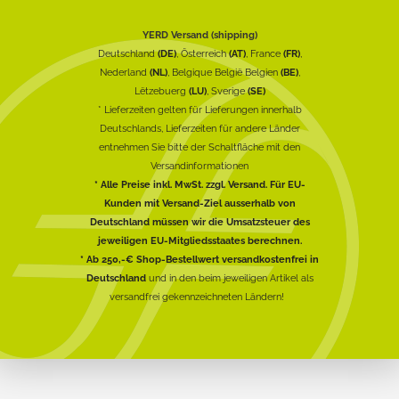
YERD Versand (shipping)
Deutschland
(DE)
, Österreich
(AT)
, France
(FR)
,
Nederland
(NL)
, Belgique België Belgien
(BE)
,
Lëtzebuerg
(LU)
, Sverige
(SE)
* Lieferzeiten gelten für Lieferungen innerhalb
Deutschlands, Lieferzeiten für andere Länder
entnehmen Sie bitte der Schaltfläche mit den
Versandinformationen
* Alle Preise inkl. MwSt. zzgl. Versand. Für EU-
Kunden mit Versand-Ziel ausserhalb von
Deutschland müssen wir die Umsatzsteuer des
jeweiligen EU-Mitgliedsstaates berechnen.
* Ab 250,-€ Shop-Bestellwert versandkostenfrei in
Deutschland
und in den beim jeweiligen Artikel als
versandfrei gekennzeichneten Ländern!