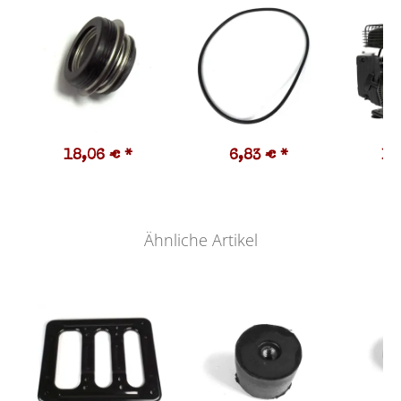
18,06 €
*
6,83 €
*
15
Ähnliche Artikel