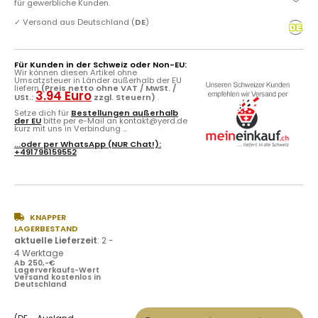
für gewerbliche Kunden.
✓
Versand aus Deutschland (
DE
)
Für Kunden in der Schweiz oder Non-EU:
Wir können diesen Artikel ohne
Umsatzsteuer in Länder außerhalb der EU
liefern
(Preis netto ohne VAT / MwSt. /
3.94 Euro
USt.:
zzgl. Steuern)
.
Setze dich für
Bestellungen außerhalb
der EU
bitte per e-Mail an kontakt@yerd.de
kurz mit uns in Verbindung ...
...oder per
WhatsApp
(NUR Chat!):
+491796159552
KNAPPER
LAGERBESTAND
aktuelle Lieferzeit
:
2 -
4 Werktage
Ab 250,-€
Lagerverkaufs-Wert
Versand kostenlos in
Deutschland