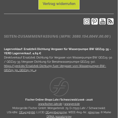
Vertrag widerrufen
SEITEN-ZUSAMMENFASSUNG (
MPN:
3080.154.004V.00.00
)
Lagerveklauf: Ersatzteil Dichtung Vergaser für Wasserpumpe BW QDZ25-35 -
YERD Lagerverkauf, 4,69 €
Direktverkauf Ersatzteil: Dichtung für Vergaser von Wasserpumpe BW QDZ25-30
/ QDZ25-35 (Vergaser Dichtung für Benzinwasserpumpe QDZ25-30).
https://yerd.de/Ersatzteil-Dichtung-fuer-Vergaser-von-Wasserpumpe-BW-
QDZ25-30_QDZ25-35_4
Fischer Online-Shops Lahr/Schwarzwald 2008 -
2026
www.fischer-lahr.de
|
www.yerd.de
Motorgeräte Fischer GmbH; Weingartenstr. 79; D-77933 Lahr / Schwarzwald;
USt-IdNr.:
DE142358766
; LUCID:
DE4597642301795
; WEEE-Reg.-Nr.:
56993344
, ® Marke
DPMA 302016230744