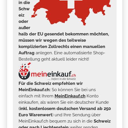
in die
Schw
eiz
oder
außer
halb der EU gesendet bekommen möchten,
müssen wir wegen des teilweise
komplizierten Zollrechts einen manuellen
Auftrag
anlegen. Eine automatisierte Shop-
Bestellung geht aktuell leider nicht!
Für die Schweiz empfehlen wir
MeinEinkauf.ch:
So können Sie bei uns
einfach mit Ihrem
MeinEinkauf.ch
Konto
einkaufen, als wären Sie ein deutscher Kunde
(
inkl. kostenlosem deutschen Versand ab 250
Euro Warenwert
) und Ihre Sendung über
MeinEinkauf.ch bequem zu sich in die
Schweiz
oder nach Liechtenstein
weiter senden