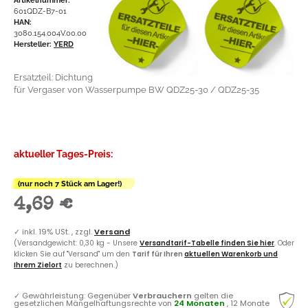
601QDZ-B7-01
HAN:
3080.154.004V.00.00
Hersteller:
YERD
Ersatzteil: Dichtung
für Vergaser von Wasserpumpe BW QDZ25-30 / QDZ25-35
aktueller Tages-Preis:
(nur noch 7 Stück am Lager!)
4,69 €
✓
inkl. 19% USt. , zzgl.
Versand
(Versandgewicht: 0,30 kg - Unsere
Versandtarif-Tabelle finden Sie hier
. Oder
klicken Sie auf "Versand" um den
Tarif für Ihren
aktuellen Warenkorb und
Ihrem Zielort
zu berechnen.)
✓
Gewährleistung: Gegenüber
Verbrauchern
gelten die
gesetzlichen Mängelhaftungsrechte von
24 Monaten
, 12 Monate