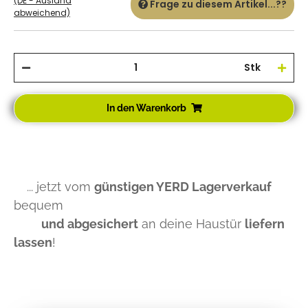
(DE - Ausland
Frage zu diesem Artikel...??
abweichend)
Stk
In den Warenkorb
... jetzt vom
günstigen YERD Lagerverkauf
bequem
und abgesichert
an deine Haustür
liefern
lassen
!