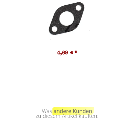
4,69 €
*
Was
andere Kunden
zu diesem Artikel kauften: