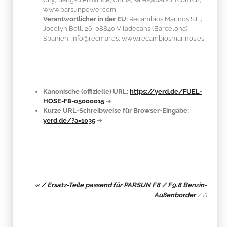
www.parsunpower.com
Verantwortlicher in der EU:
Recambios Marinos S.L.;
Jocelyn Bell, 26; 08840 Viladecans (Barcelona);
Spanien; info@recmar.es; www.recambiosmarinos.es
Kanonische (offizielle) URL:
https://yerd.de/FUEL-
HOSE-F8-05000015
➔
Kurze URL-Schreibweise für Browser-Eingabe:
yerd.de/?a=1035
➔
« / Ersatz-Teile passend für PARSUN F8 / F9.8 Benzin-
Außenborder
/
∴