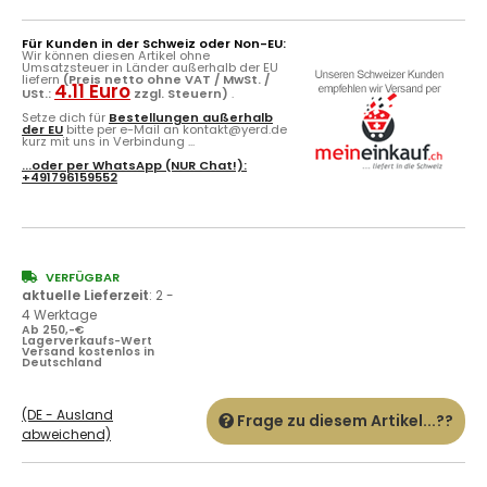
Für Kunden in der Schweiz oder Non-EU:
Wir können diesen Artikel ohne
Umsatzsteuer in Länder außerhalb der EU
liefern
(Preis netto ohne VAT / MwSt. /
4.11 Euro
USt.:
zzgl. Steuern)
.
Setze dich für
Bestellungen außerhalb
der EU
bitte per e-Mail an kontakt@yerd.de
kurz mit uns in Verbindung ...
...oder per
WhatsApp
(NUR Chat!):
+491796159552
VERFÜGBAR
aktuelle Lieferzeit
:
2 -
4 Werktage
Ab 250,-€
Lagerverkaufs-Wert
Versand kostenlos in
Deutschland
(DE - Ausland
Frage zu diesem Artikel...??
abweichend)