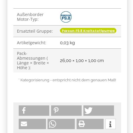
Produkteigenschaft
Wert
Außenborder
Motor-Typ:
Parsun F9.8 Kraftstoffpumpe
Ersatzteil Gruppe:
Artikelgewicht:
0,03
kg
Pack-
Abmessungen (
26,00 × 1,00 × 1,00 cm
Länge × Breite ×
Höhe ):
* Kategorisierung - entspricht nicht dem genauen Maß!