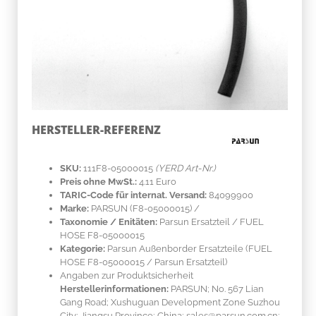
HERSTELLER-REFERENZ
SKU:
111F8-05000015
(YERD Art-Nr.)
Preis ohne MwSt.:
4.11 Euro
TARIC-Code für internat. Versand:
84099900
Marke:
PARSUN
(F8-05000015)
/
Taxonomie / Enitäten:
Parsun Ersatzteil / FUEL
HOSE F8-05000015
Kategorie:
Parsun Außenborder Ersatzteile (FUEL
HOSE F8-05000015 / Parsun Ersatzteil)
Angaben zur Produktsicherheit
Herstellerinformationen:
PARSUN; No. 567 Lian
Gang Road; Xushuguan Development Zone Suzhou
City; Jiangsu Province; China; sales@parsun.com.cn;