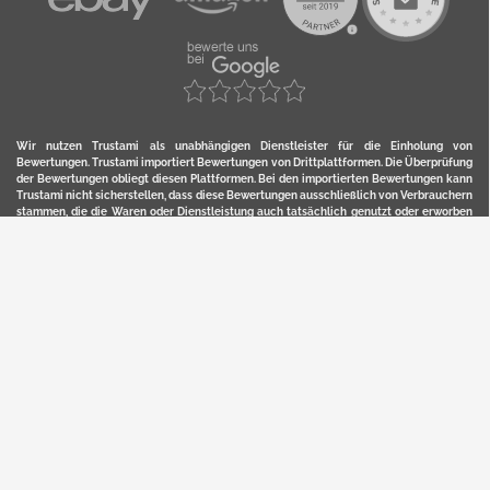
Wir nutzen Trustami als unabhängigen Dienstleister für die Einholung von
Bewertungen. Trustami importiert Bewertungen von Drittplattformen. Die Überprüfung
der Bewertungen obliegt diesen Plattformen. Bei den importierten Bewertungen kann
Trustami nicht sicherstellen, dass diese Bewertungen ausschließlich von Verbrauchern
stammen, die die Waren oder Dienstleistung auch tatsächlich genutzt oder erworben
haben. Weitere Details zur Herkunft und unmittelbaren Nachverfolung bzw. Referenz
der einzelnen Bewertungen, erhalten Sie durch klicken auf das Trustami-Logo.
YERD ist eine eingetragene Marke und ein Online-Shop der Motorgeräte Fischer GmbH
in Lahr/Schwarzwald. Unter der Marke YERD vertreibt das Unternehmen Produkte aus
Garten-, Land-, Forst- und Kommunaltechnik sowie ausgewählte D2C-Produkte.
Hier finden Sie unsern Verkauf auf
Ebay
und
Amazon
. Bitte beachten Sie, dass wir bei
Kaufland, Ebay (motofischtec) bzw. Amazon eventuell andere Konditionen und Preise
haben, als in unserem Lager-Direktverkauf.
Sicher, bequem und flexibel kaufen...