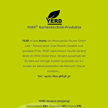
®
YERD
Gartentechnik-Produkte
YERD
ist eine
Marke
der Motorgeräte Fischer GmbH
Lahr - Schwarzwald: Gute Marken-Qualität zum
günstigen Preis. YERD Lagerverkauf: Kaufen Sie jetzt
direkt im YERD Online Shop. Versand ausserhalb der
EU bitte auf Anfrage. Kunden ausserhalb der EU
können wir selbstverständlich die Mehrwert-Steuer
erstatten......
Tel.: +49 (0) 7821 58838 30
YERD Versand (shipping)
Deutschland
(DE)
, Österreich
(AT)
, France
(FR)
,