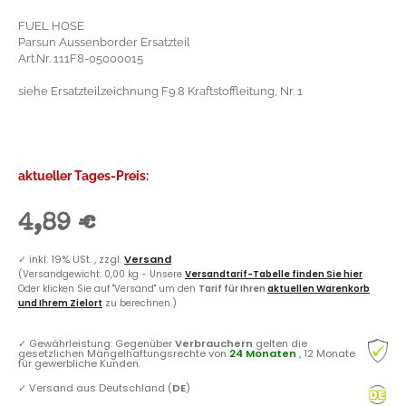
FUEL HOSE
Parsun Aussenborder Ersatzteil
Art.Nr. 111F8-05000015
siehe Ersatzteilzeichnung F9.8 Kraftstoffleitung, Nr. 1
aktueller Tages-Preis:
4,89 €
✓
inkl. 19% USt. , zzgl.
Versand
(Versandgewicht: 0,00 kg - Unsere
Versandtarif-Tabelle finden Sie hier
.
Oder klicken Sie auf "Versand" um den
Tarif für Ihren
aktuellen Warenkorb
und Ihrem Zielort
zu berechnen.)
✓
Gewährleistung: Gegenüber
Verbrauchern
gelten die
gesetzlichen Mängelhaftungsrechte von
24 Monaten
, 12 Monate
für gewerbliche Kunden.
✓
Versand aus Deutschland (
DE
)