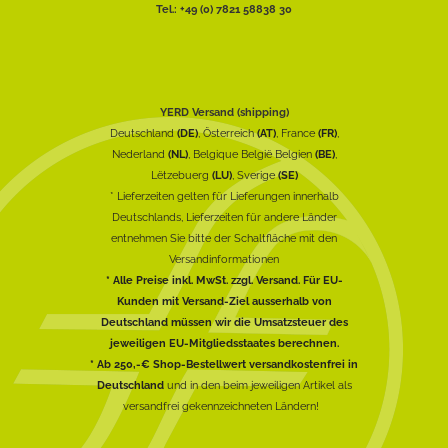
Tel.: +49 (0) 7821 58838 30
YERD Versand (shipping)
Deutschland
(DE)
, Österreich
(AT)
, France
(FR)
,
Nederland
(NL)
, Belgique België Belgien
(BE)
,
Lëtzebuerg
(LU)
, Sverige
(SE)
* Lieferzeiten gelten für Lieferungen innerhalb
Deutschlands, Lieferzeiten für andere Länder
entnehmen Sie bitte der Schaltfläche mit den
Versandinformationen
* Alle Preise inkl. MwSt. zzgl. Versand. Für EU-
Kunden mit Versand-Ziel ausserhalb von
Deutschland müssen wir die Umsatzsteuer des
jeweiligen EU-Mitgliedsstaates berechnen.
* Ab 250,-€ Shop-Bestellwert versandkostenfrei in
Deutschland
und in den beim jeweiligen Artikel als
versandfrei gekennzeichneten Ländern!