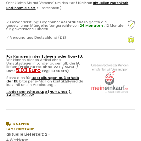
Oder klicken Sie auf "Versand" um den
Tarif für Ihren
aktuellen Warenkorb
und Ihrem Zielort
zu berechnen.)
✓
Gewährleistung: Gegenüber
Verbrauchern
gelten die
gesetzlichen Mängelhaftungsrechte von
24 Monaten
, 12 Monate
für gewerbliche Kunden.
✓
Versand aus Deutschland (
DE
)
Für Kunden in der Schweiz oder Non-EU:
Wir können diesen Artikel ohne
Umsatzsteuer in Länder außerhalb der EU
liefern
(Preis netto ohne VAT / MwSt. /
5.03 Euro
USt.:
zzgl. Steuern)
.
Setze dich für
Bestellungen außerhalb
der EU
bitte per e-Mail an kontakt@yerd.de
kurz mit uns in Verbindung ...
...oder per
WhatsApp
(NUR Chat!):
+491796159552
KNAPPER
LAGERBESTAND
aktuelle Lieferzeit
:
2 -
4 Werktage