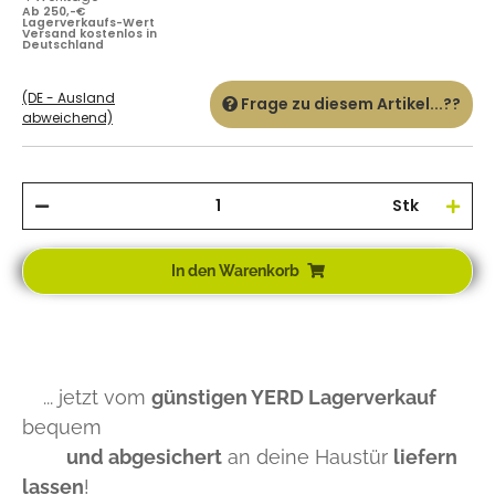
Ab 250,-€
Lagerverkaufs-Wert
Versand kostenlos in
Deutschland
(DE - Ausland
Frage zu diesem Artikel...??
abweichend)
Stk
In den Warenkorb
... jetzt vom
günstigen YERD Lagerverkauf
bequem
und abgesichert
an deine Haustür
liefern
lassen
!