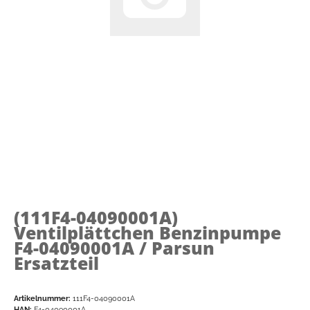
(111F4-04090001A)
Ventilplättchen Benzinpumpe
F4-04090001A / Parsun
Ersatzteil
Artikelnummer:
111F4-04090001A
HAN:
F4-04090001A