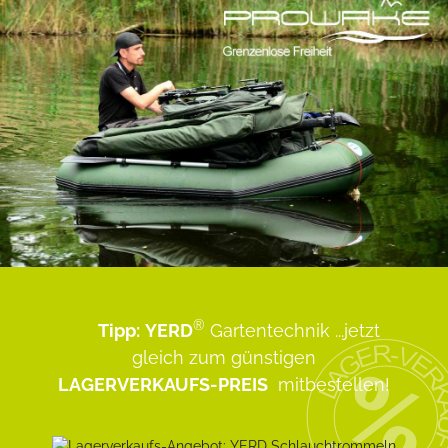
®
Tipp:
YERD
Gartentechnik
...jetzt
gleich zum günstigen
LAGERVERKAUFS-PREIS
mitbestellen!