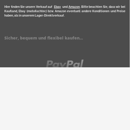
Hier finden Sie unsern Verkauf auf
Ebay
und
Amazon
. Bitte beachten Sie, dass wir bei
Kaufland, Ebay (motofischtec) bzw. Amazon eventuell andere Konditionen und Preise
haben, als in unserem Lager-Direktverkauf.
Sicher, bequem und flexibel kaufen...