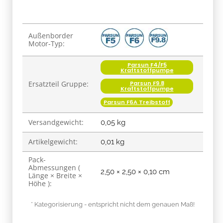
Produkteigenschaft
Wert
Außenborder
Motor-Typ:
Parsun F4/F5
Kraftstoffpumpe
Ersatzteil Gruppe:
Parsun F9.8
Kraftstoffpumpe
Parsun F6A Treibstoff
Versandgewicht:
0,05 kg
Artikelgewicht:
0,01
kg
Pack-
Abmessungen (
2,50 × 2,50 × 0,10 cm
Länge × Breite ×
Höhe ):
* Kategorisierung - entspricht nicht dem genauen Maß!