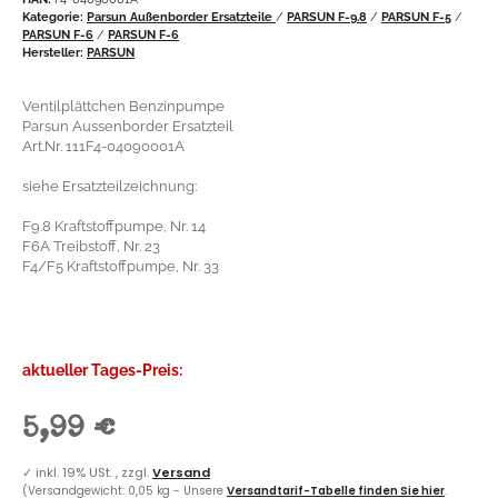
Kategorie:
Parsun Außenborder Ersatzteile
/
PARSUN F-9.8
/
PARSUN F-5
/
PARSUN F-6
/
PARSUN F-6
Hersteller:
PARSUN
Ventilplättchen Benzinpumpe
Parsun Aussenborder Ersatzteil
Art.Nr. 111F4-04090001A
siehe Ersatzteilzeichnung:
F9.8 Kraftstoffpumpe, Nr. 14
F6A Treibstoff, Nr. 23
F4/F5 Kraftstoffpumpe, Nr. 33
aktueller Tages-Preis:
5,99 €
✓
inkl. 19% USt. , zzgl.
Versand
(Versandgewicht: 0,05 kg - Unsere
Versandtarif-Tabelle finden Sie hier
.