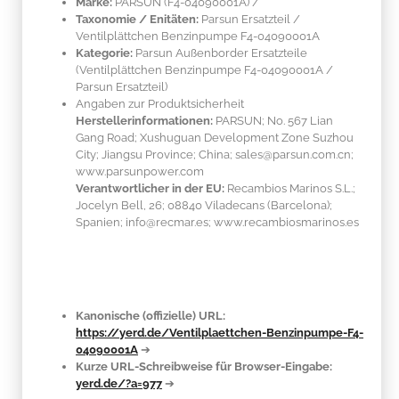
Marke:
PARSUN
(F4-04090001A)
/
Taxonomie / Enitäten:
Parsun Ersatzteil /
Ventilplättchen Benzinpumpe F4-04090001A
Kategorie:
Parsun Außenborder Ersatzteile
(Ventilplättchen Benzinpumpe F4-04090001A /
Parsun Ersatzteil)
Angaben zur Produktsicherheit
Herstellerinformationen:
PARSUN; No. 567 Lian
Gang Road; Xushuguan Development Zone Suzhou
City; Jiangsu Province; China; sales@parsun.com.cn;
www.parsunpower.com
Verantwortlicher in der EU:
Recambios Marinos S.L.;
Jocelyn Bell, 26; 08840 Viladecans (Barcelona);
Spanien; info@recmar.es; www.recambiosmarinos.es
Kanonische (offizielle) URL:
https://yerd.de/Ventilplaettchen-Benzinpumpe-F4-
04090001A
➔
Kurze URL-Schreibweise für Browser-Eingabe:
yerd.de/?a=977
➔