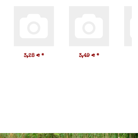
3,28 €
*
3,49 €
*
2