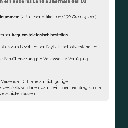
n ein anderes Land außerhalb der EU
kelnummern
(z.B. dieser Artikel:
111JASO F404 24-021
).
n immer
bequem telefonisch bestellen...
rmation zum Bezahlen per PayPal - selbstverständlich
sche Banküberweiung per Vorkasse zur Verfügung .
m Versender DHL eine amtlich gültige
des Zolls von Ihnen, damit wir Ihnen nachträglich die
ze schicken lassen.