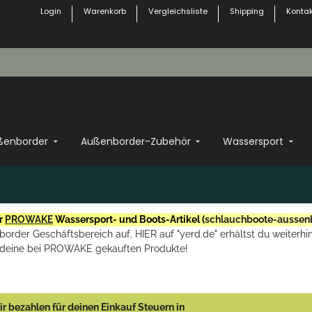
Login
Warenkorb
Vergleichsliste
Shipping
Kontak
ßenborder
Außenborder-Zubehör
Wassersport
r
PROWAKE
Wassersport- und Boots-Artikel (
schlauchboote-aussen
rder Geschäftsbereich auf. HIER auf "yerd.de" erhältst du weiterhin
deine bei PROWAKE gekauften Produkte!
r bezahlen für deinen Einkauf Steuern in