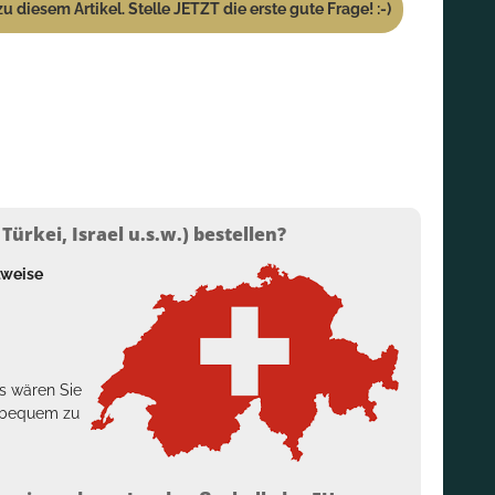
u diesem Artikel. Stelle JETZT die erste gute Frage! :-)
ürkei, Israel u.s.w.) bestellen?
lweise
s wären Sie
h bequem zu