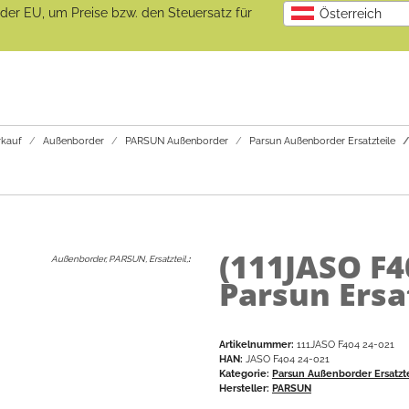
b der EU, um Preise bzw. den Steuersatz für
Österreich
kauf
Außenborder
PARSUN Außenborder
Parsun Außenborder Ersatzteile
(111JASO F4
Außenborder, PARSUN, Ersatzteil,
:
Parsun Ersa
Artikelnummer:
111JASO F404 24-021
HAN:
JASO F404 24-021
Kategorie:
Parsun Außenborder Ersatzt
Hersteller:
PARSUN