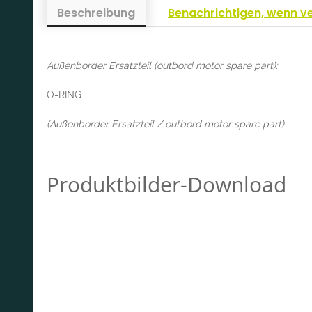
Beschreibung
Benachrichtigen, wenn v
Außenborder Ersatzteil (outbord motor spare part):
O-RING
(Außenborder Ersatzteil / outbord motor spare part)
Produktbilder-Download