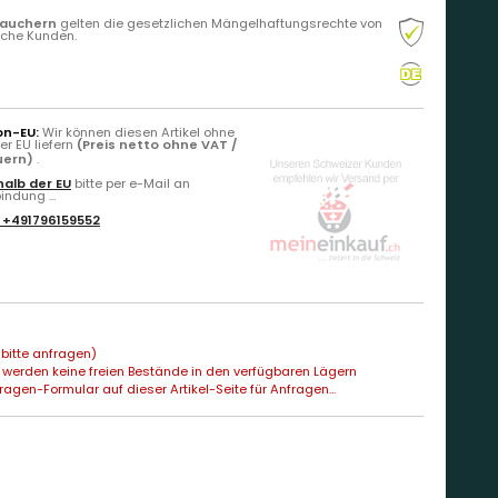
rauchern
gelten die gesetzlichen Mängelhaftungsrechte von
liche Kunden.
on-EU:
Wir können diesen Artikel ohne
r EU liefern
(Preis netto ohne VAT /
uern)
.
alb der EU
bitte per e-Mail an
ndung ...
:
+491796159552
bitte anfragen)
 werden keine freien Bestände in den verfügbaren Lägern
agen-Formular auf dieser Artikel-Seite für Anfragen...