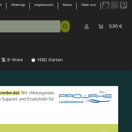
t
Sitemap
Impressum
News
Über uns
0,00 €
B-Ware
YERD Garten
border.de
):
Wir (
Motorgeräte
 Support und Ersatzteile für