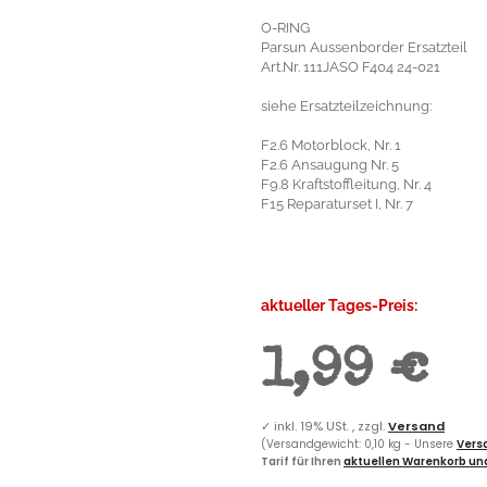
O-RING
Parsun Aussenborder Ersatzteil
Art.Nr. 111JASO F404 24-021
siehe Ersatzteilzeichnung:
F2.6 Motorblock, Nr. 1
F2.6 Ansaugung Nr. 5
F9.8 Kraftstoffleitung, Nr. 4
F15 Reparaturset I, Nr. 7
aktueller Tages-Preis:
1,99 €
✓
inkl. 19% USt. , zzgl.
Versand
(Versandgewicht: 0,10 kg - Unsere
Versa
Tarif für Ihren
aktuellen Warenkorb und