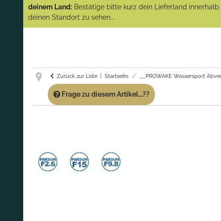
(Abverkauf)!
deinem Land:
Bestätige bitte kurz dein Lieferland innerhal
deinen Standort zu sehen...
GARANTIE UND SERVICE:
Du erhältst über
diese Seite weiterhin Support für PROWAKE
Artikel!
Fragen?
Ruf uns für Fragen zu PROWAKE
Artikeln einfach an!
Zurück zur Liste
Startseite
__PROWAKE Wassersport Abver
Frage zu diesem Artikel...??