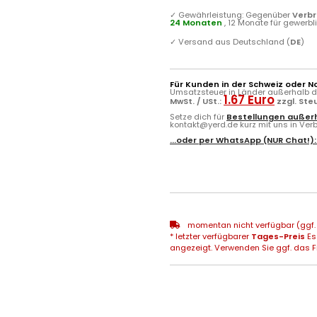
✓
Gewährleistung: Gegenüber
Verb
24 Monaten
, 12 Monate für gewerb
✓
Versand aus Deutschland (
DE
)
Für Kunden in der Schweiz oder N
Umsatzsteuer in Länder außerhalb de
1.67 Euro
MwSt. / USt.:
zzgl. Ste
Setze dich für
Bestellungen außerh
kontakt@yerd.de kurz mit uns in Verbi
...oder per
WhatsApp
(NUR Chat!)
momentan nicht verfügbar (ggf. 
* letzter verfügbarer
Tages-Preis
Es
angezeigt. Verwenden Sie ggf. das Fr