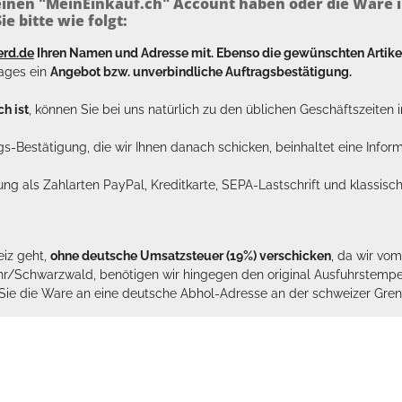
inen "MeinEinkauf.ch" Account haben oder die Ware i
e bitte wie folgt:
erd.de
Ihren Namen und Adresse mit. Ebenso die gewünschten Arti
tages ein
Angebot bzw. unverbindliche Auftragsbestätigung.
h ist
, können Sie bei uns natürlich zu den üblichen Geschäftszeite
ags-Bestätigung, die wir Ihnen danach schicken, beinhaltet eine Info
lung als Zahlarten PayPal, Kreditkarte, SEPA-Lastschrift und klassi
eiz geht,
ohne deutsche Umsatzsteuer (19%) verschicken
, da wir vo
hr/Schwarzwald, benötigen wir hingegen den original Ausfuhrstempel 
n Sie die Ware an eine deutsche Abhol-Adresse an der schweizer Gren