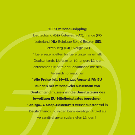
YERD Versand (shipping)
Deutschland
(DE)
, Österreich
(AT)
, France
(FR)
,
Nederland
(NL)
, Belgique België Belgien
(BE)
,
Lëtzebuerg
(LU)
, Sverige
(SE)
* Lieferzeiten gelten für Lieferungen innerhalb
Deutschlands, Lieferzeiten für andere Länder
entnehmen Sie bitte der Schaltfläche mit den
Versandinformationen
* Alle Preise inkl. MwSt. zzgl. Versand. Für EU-
Kunden mit Versand-Ziel ausserhalb von
Deutschland müssen wir die Umsatzsteuer des
jeweiligen EU-Mitgliedsstaates berechnen.
* Ab 250,-€ Shop-Bestellwert versandkostenfrei in
Deutschland
und in den beim jeweiligen Artikel als
versandfrei gekennzeichneten Ländern!