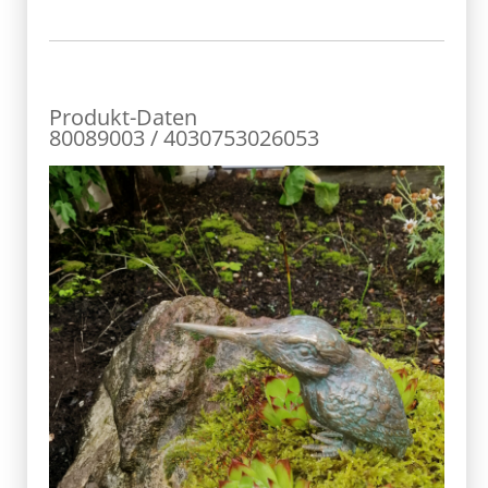
Produkt-Daten
80089003 / 4030753026053