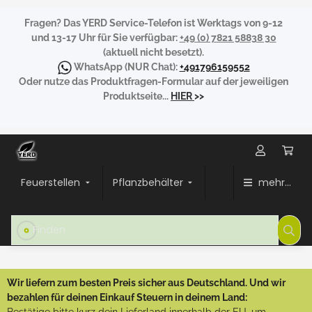
Fragen?
Das YERD Service-Telefon ist Werktags von 9-12
und 13-17 Uhr für Sie verfügbar:
+49 (0) 7821 58838 30
(aktuell nicht besetzt).
WhatsApp
(NUR Chat):
+491796159552
Oder nutze das Produktfragen-Formular auf der jeweiligen
Produktseite...
HIER
>>
Feuerstellen
Pflanzbehälter
mehr...
Wir liefern zum besten Preis sicher aus Deutschland. Und wir
bezahlen für deinen Einkauf Steuern in deinem Land: