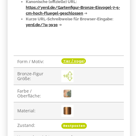
Kanonische (offizielle) URL:
https://yerd.de/Gartenfigur-Bronze-Eisvogel-7-5-
cm-hoch-Fluegel-geschlossen
➔
Kurze URL-Schreibweise für Browser-Eingabe:
yerd.de/?a=3930
➔
Tier / Vogel
Form / Motiv:
Produkteigenschaft
Wert
Bronze-Figur
Größe:
Farbe /
Oberfläche:
Material:
Zustand:
Restposten