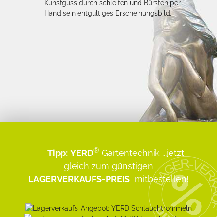
Kunstguss durch schleifen und Bürsten per
Hand sein entgültiges Erscheinungsbild.
®
Tipp:
YERD
Gartentechnik
...jetzt
gleich zum günstigen
LAGERVERKAUFS-PREIS
mitbestellen!