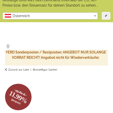
Bestätige bitte kurz dein Lieferland innerhalb der EU, um
Preise bzw. den Steuersatz für deinen Standort zu sehen...
✔
Österreich
YERD Sonderposten / Restposten: ANGEBOT NUR SOLANGE
VORRAT REICHT! Angebot nicht für Wiederverkäufer.
Zurück zur Liste
Bronzefigur Garten
49.80 €
11.99%
gespart