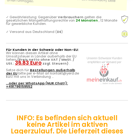
✓
Gewährleistung: Gegenüber
Verbrauchern
gelten die
gesetzlichen Mängelhaftungsrechte von
24 Monaten
, 12 Monate
für gewerbliche Kunden.
✓
Versand aus Deutschland (
DE
)
Für Kunden in der Schweiz oder Non-EU:
Wir können diesen Artikel ohne
Umsatzsteuer in Länder außerhalb der EU
liefern
(Preis netto ohne VAT / MwSt. /
36.83 Euro
USt.:
zzgl. Steuern)
.
Setze dich für
Bestellungen außerhalb
der EU
bitte per e-Mail an kontakt@yerd.de
kurz mit uns in Verbindung ...
...oder per
WhatsApp
(NUR Chat!):
+491796159552
INFO: Es befinden sich aktuell
keine Artikel im aktiven
Lagerzulauf. Die Lieferzeit dieses