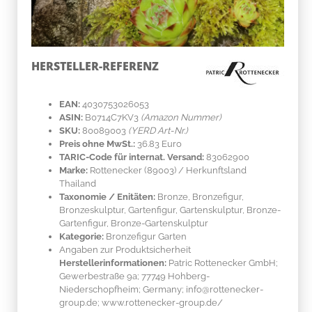
HERSTELLER-REFERENZ
EAN:
4030753026053
ASIN:
B0714C7KV3
(Amazon Nummer)
SKU:
80089003
(YERD Art-Nr.)
Preis ohne MwSt.:
36.83 Euro
TARIC-Code für internat. Versand:
83062900
Marke:
Rottenecker
(89003)
/ Herkunftsland
Thailand
Taxonomie / Enitäten:
Bronze
, Bronzefigur,
Bronzeskulptur, Gartenfigur, Gartenskulptur, Bronze-
Gartenfigur, Bronze-Gartenskulptur
Kategorie:
Bronzefigur Garten
Angaben zur Produktsicherheit
Herstellerinformationen:
Patric Rottenecker GmbH;
Gewerbestraße 9a; 77749 Hohberg-
Niederschopfheim; Germany; info@rottenecker-
group.de; www.rottenecker-group.de/