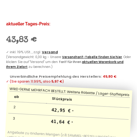
aktueller Tages-Preis:
43,83 €
✓
inkl. 19% USt. , zzgl.
Versand
(Versandgewicht: 0,30 kg - Unsere
Versandtarif-Tabelle finden Sie hier
. Oder
klicken Sie auf "Versand" um den
Tarif für Ihren
aktuellen Warenkorb und
Ihrem Zielort
zu berechnen.)
Unverbindliche Preisempfehlung des Herstellers
:
49,80 €
✓
(Sie sparen
11.99%
, also
5,97 €
)
ab
Stückpreis
2
42,95 €
*
3
41,64 €
*