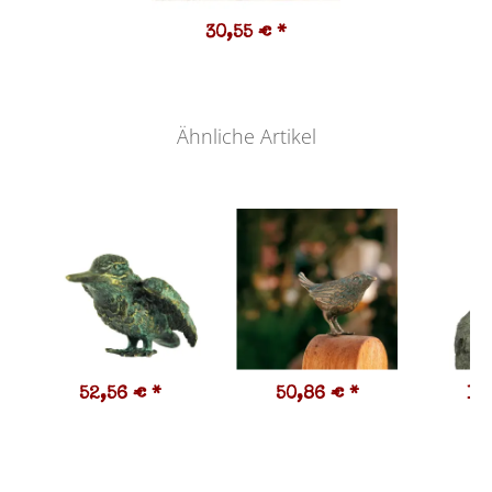
30,55 €
*
Ähnliche Artikel
52,56 €
*
50,86 €
*
14