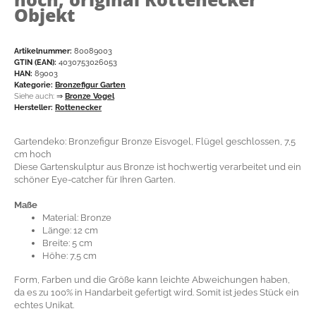
Objekt
Artikelnummer:
80089003
GTIN (EAN):
4030753026053
HAN:
89003
Kategorie:
Bronzefigur Garten
Siehe auch:
⇒
Bronze Vogel
Hersteller:
Rottenecker
Gartendeko: Bronzefigur Bronze Eisvogel, Flügel geschlossen, 7,5
cm hoch
Diese Gartenskulptur aus Bronze ist hochwertig verarbeitet und ein
schöner Eye-catcher für Ihren Garten.
Maße
Material: Bronze
Länge: 12 cm
Breite: 5 cm
Höhe: 7,5 cm
Form, Farben und die Größe kann leichte Abweichungen haben,
da es zu 100% in Handarbeit gefertigt wird. Somit ist jedes Stück ein
echtes Unikat.