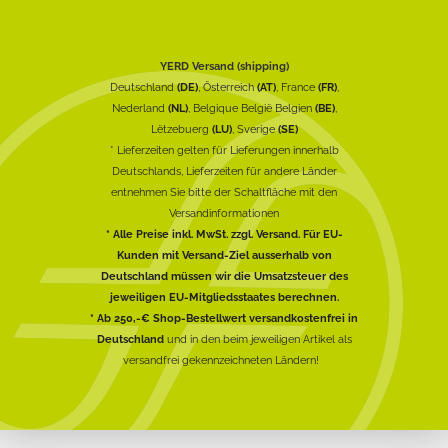
YERD Versand (shipping)
Deutschland
(DE)
, Österreich
(AT)
, France
(FR)
,
Nederland
(NL)
, Belgique België Belgien
(BE)
,
Lëtzebuerg
(LU)
, Sverige
(SE)
* Lieferzeiten gelten für Lieferungen innerhalb
Deutschlands, Lieferzeiten für andere Länder
entnehmen Sie bitte der Schaltfläche mit den
Versandinformationen
* Alle Preise inkl. MwSt. zzgl. Versand. Für EU-
Kunden mit Versand-Ziel ausserhalb von
Deutschland müssen wir die Umsatzsteuer des
jeweiligen EU-Mitgliedsstaates berechnen.
* Ab 250,-€ Shop-Bestellwert versandkostenfrei in
Deutschland
und in den beim jeweiligen Artikel als
versandfrei gekennzeichneten Ländern!