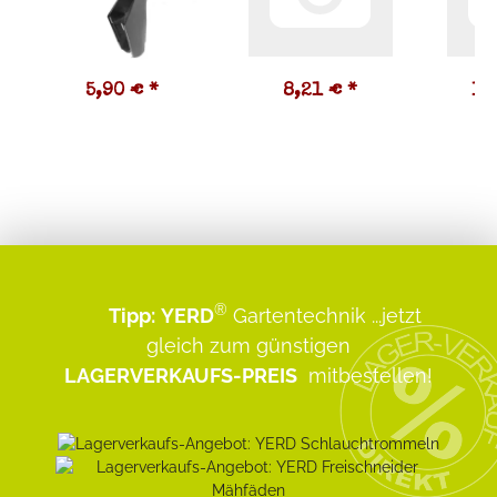
5,90 €
*
8,21 €
*
16
®
Tipp:
YERD
Gartentechnik
...jetzt
gleich zum günstigen
LAGERVERKAUFS-PREIS
mitbestellen!