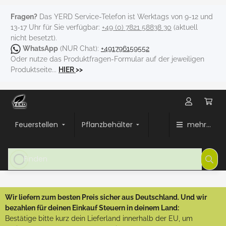
Fragen?
Das YERD Service-Telefon ist Werktags von 9-12 und
13-17 Uhr für Sie verfügbar:
+49 (0) 7821 58838 30
(aktuell
nicht besetzt).
WhatsApp
(NUR Chat):
+491796159552
Oder nutze das Produktfragen-Formular auf der jeweiligen
Produktseite...
HIER
>>
Feuerstellen
Pflanzbehälter
mehr...
Wir liefern zum besten Preis sicher aus Deutschland. Und wir
bezahlen für deinen Einkauf Steuern in deinem Land:
Bestätige bitte kurz dein Lieferland innerhalb der EU, um