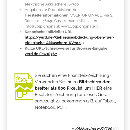
elektrische Akkuschere KV700
Angaben zur Produktsicherheit
Herstellerinformationen:
VOLPI ORIGINALE; Via S.
Rocco 10; 46040 Casalromano MN; Italien;
info@volpioriginal.it; www.volpioriginale.it
Kanonische (offizielle) URL:
https://yerd.de/Gehaeuseabdeckung-oben-fuer-
elektrische-Akkuschere-KV700
➔
Kurze URL-Schreibweise für Browser-Eingabe:
yerd.de/?a=18367
➔
Sie suchen eine Ersatzteil-Zeichnung?
Verwenden Sie einen
Bildschirm der
breiter als 800 Pixel
ist, um
HIER
eine
Ersatzteil-Zeichnung für dieses Gerät
angezeigt zu bekommen (z.B. auf Tablet,
Notebook, PC...)
« /Akkuschere-KV700
/
∴