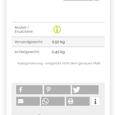
Produkteigenschaft
Wert
Modell /
Ersatzteile:
Versandgewicht:
0,50 kg
Artikelgewicht:
0,40
kg
* Kategorisierung - entspricht nicht dem genauen Maß!