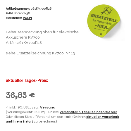
Artikelnummer:
261KV700R28
HAN:
KV700R38
Hersteller:
VOLPI
Gehäuseabdeckung oben für elektrische
Akkuschere KV700
Art.Nr. 261KV700R28
siehe Ersatzteilzeichnung KV700, Nr. 13
aktueller Tages-Preis:
36,83 €
✓
inkl. 19% USt. , zzgl.
Versand
(Versandgewicht: 0,50 kg - Unsere
Versandtarif-Tabelle finden Sie hier
.
Oder klicken Sie auf "Versand" um den
Tarif für Ihren
aktuellen Warenkorb
und Ihrem Zielort
zu berechnen.)