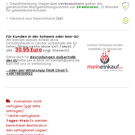
✓
Gewährleistung: Gegenüber
Verbrauchern
gelten die
gesetzlichen Mängelhaftungsrechte von
24 Monaten
, 12 Monate
für gewerbliche Kunden.
✓
Versand aus Deutschland (
DE
)
Für Kunden in der Schweiz oder Non-EU:
Wir können diesen Artikel ohne
Umsatzsteuer in Länder außerhalb der EU
liefern
(Preis netto ohne VAT / MwSt. /
30.95 Euro
USt.:
zzgl. Steuern)
.
Setze dich für
Bestellungen außerhalb
der EU
bitte per e-Mail an kontakt@yerd.de
kurz mit uns in Verbindung ...
...oder per
WhatsApp
(NUR Chat!):
+491796159552
momentan nicht
verfügbar (ggf. bitte
anfragen)
* letzter verfügbarer
Tages-Preis
Es werden
keine freien Bestände in
den verfügbaren Lägern
angezeigt. Verwenden