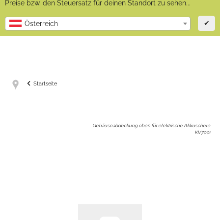
Preise bzw. den Steuersatz für deinen Standort zu sehen...
✔
Österreich
Startseite
Gehäuseabdeckung oben für elektrische Akkuschere
KV700
: