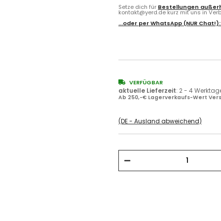
Setze dich für
Bestellungen außerh
kontakt@yerd.de kurz mit uns in Verbi
...oder per
WhatsApp
(NUR Chat!)
VERFÜGBAR
aktuelle Lieferzeit
:
2 - 4 Werktag
Ab 250,-€ Lagerverkaufs-Wert Vers
(DE - Ausland abweichend)