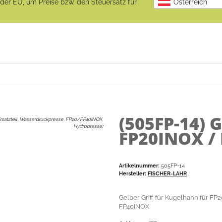
b der EU, um Preise bzw. den Steuersatz für
Österreich
(505FP-14)
G
rsatzteil, Wasserdruckpresse, FP20/FP40INOX,
Hydropresse
:
FP20INOX / 
Artikelnummer:
505FP-14
Hersteller:
FISCHER-LAHR
Gelber Griff für Kugelhahn für FP
FP40INOX