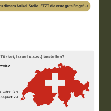
u diesem Artikel. Stelle JETZT die erste gute Frage! :-)
ürkei, Israel u.s.w.) bestellen?
lweise
s wären Sie
h bequem zu