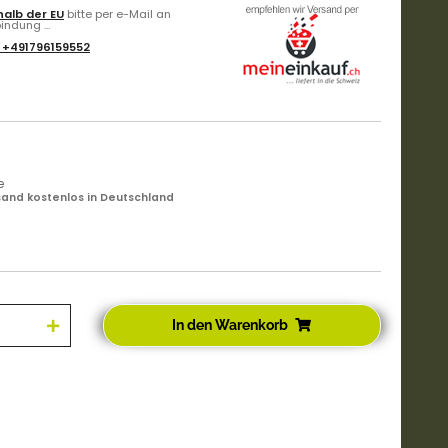
alb der EU
bitte per e-Mail an
ndung ...
:
+491796159552
e
and kostenlos in Deutschland
In den Warenkorb