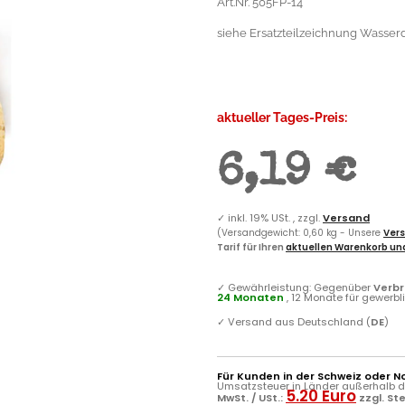
Art.Nr. 505FP-14
siehe Ersatzteilzeichnung Wasser
aktueller Tages-Preis:
6,19 €
✓
inkl. 19% USt. , zzgl.
Versand
(Versandgewicht: 0,60 kg - Unsere
Vers
Tarif für Ihren
aktuellen Warenkorb und
✓
Gewährleistung: Gegenüber
Verb
24 Monaten
, 12 Monate für gewerb
✓
Versand aus Deutschland (
DE
)
Für Kunden in der Schweiz oder N
Umsatzsteuer in Länder außerhalb de
5.20 Euro
MwSt. / USt.:
zzgl. St