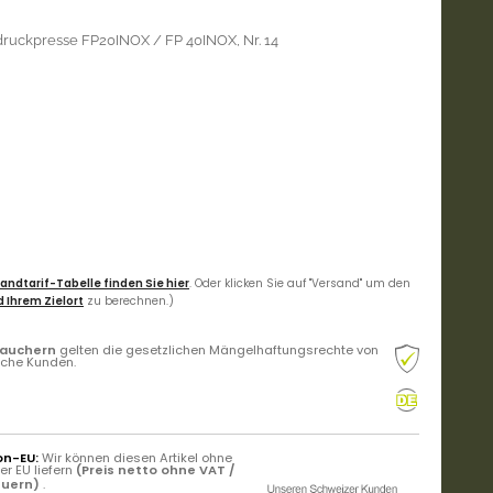
druckpresse FP20INOX / FP 40INOX, Nr. 14
andtarif-Tabelle finden Sie hier
. Oder klicken Sie auf "Versand" um den
 Ihrem Zielort
zu berechnen.)
rauchern
gelten die gesetzlichen Mängelhaftungsrechte von
liche Kunden.
on-EU:
Wir können diesen Artikel ohne
r EU liefern
(Preis netto ohne VAT /
euern)
.