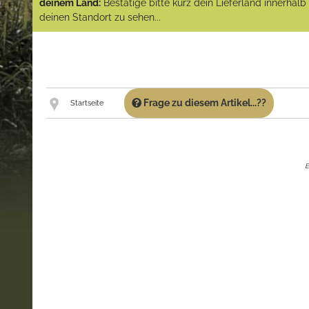
deinem Land:
Bestätige bitte kurz dein Lieferland innerhal
deinen Standort zu sehen...
Frage zu diesem Artikel...??
Startseite
E