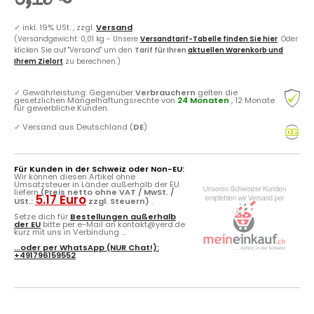
6,15 €
✓
inkl. 19% USt. , zzgl.
Versand
(Versandgewicht: 0,01 kg - Unsere
Versandtarif-Tabelle finden Sie hier
. Oder
klicken Sie auf "Versand" um den
Tarif für Ihren
aktuellen Warenkorb und
Ihrem Zielort
zu berechnen.)
✓
Gewährleistung: Gegenüber
Verbrauchern
gelten die
gesetzlichen Mängelhaftungsrechte von
24 Monaten
, 12 Monate
für gewerbliche Kunden.
✓
Versand aus Deutschland (
DE
)
Für Kunden in der Schweiz oder Non-EU:
Wir können diesen Artikel ohne
Umsatzsteuer in Länder außerhalb der EU
liefern
(Preis netto ohne VAT / MwSt. /
5.17 Euro
USt.:
zzgl. Steuern)
.
Setze dich für
Bestellungen außerhalb
der EU
bitte per e-Mail an kontakt@yerd.de
kurz mit uns in Verbindung ...
...oder per
WhatsApp
(NUR Chat!):
+491796159552