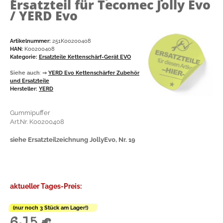
Ersatzteil für Tecomec Jolly Evo
/ YERD Evo
Artikelnummer:
251K00200408
HAN:
K00200408
Kategorie:
Ersatzteile Kettenschärf-Gerät EVO
Siehe auch
:
⇒
YERD Evo Kettenschärfer Zubehör
und Ersatzteile
Hersteller:
YERD
Gummipuffer
Art.Nr. K00200408
siehe Ersatzteilzeichnung JollyEvo, Nr. 19
aktueller Tages-Preis:
(nur noch 3 Stück am Lager!)