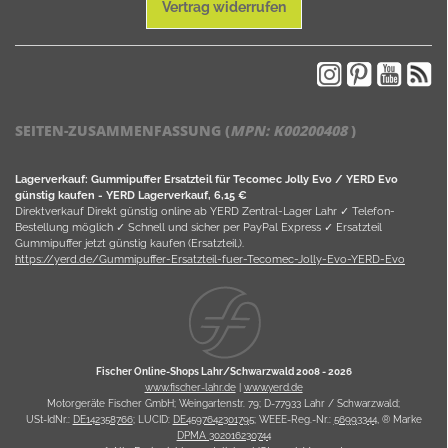
Vertrag widerrufen
SEITEN-ZUSAMMENFASSUNG (
MPN:
K00200408
)
Lagerverkauf: Gummipuffer Ersatzteil für Tecomec Jolly Evo / YERD Evo
günstig kaufen - YERD Lagerverkauf, 6,15 €
Direktverkauf Direkt günstig online ab YERD Zentral-Lager Lahr ✓ Telefon-
Bestellung möglich ✓ Schnell und sicher per PayPal Express ✓ Ersatzteil
Gummipuffer jetzt günstig kaufen (Ersatzteil,).
https://yerd.de/Gummipuffer-Ersatzteil-fuer-Tecomec-Jolly-Evo-YERD-Evo
Fischer Online-Shops Lahr/Schwarzwald 2008 -
2026
www.fischer-lahr.de
|
www.yerd.de
Motorgeräte Fischer GmbH; Weingartenstr. 79; D-77933 Lahr / Schwarzwald;
USt-IdNr.:
DE142358766
; LUCID:
DE4597642301795
; WEEE-Reg.-Nr.:
56993344
, ® Marke
DPMA 302016230744