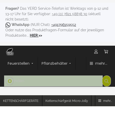
Fragen?
Das YERD Service-Telefon ist Werktags von 9-12 und
13-17 Uhr für Sie verfügbar:
+49 (0) 7821 58838 30
(aktuell
nicht besetzt).
WhatsApp
(NUR Chat):
+491796159552
Oder nutze das Produktfragen-Formular auf der jeweiligen
Produktseite...
HIER
>>
Feuerstellen
Pflanzbehälter
mehr...
KETTENSCHÄRFGERÄTE:
Kettenschärfgerät Micro-Jolly
mehr...