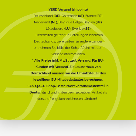
YERD Versand (shipping)
Deutschland
(DE)
, Österreich
(AT)
, France
(FR)
,
Nederland
(NL)
, Belgique België Belgien
(BE)
,
Lëtzebuerg
(LU)
, Sverige
(SE)
* Lieferzeiten gelten für Lieferungen innerhalb
Deutschlands, Lieferzeiten für andere Länder
entnehmen Sie bitte der Schaltfläche mit den
Versandinformationen
* Alle Preise inkl. MwSt. zzgl. Versand. Für EU-
Kunden mit Versand-Ziel ausserhalb von
Deutschland müssen wir die Umsatzsteuer des
jeweiligen EU-Mitgliedsstaates berechnen.
* Ab 250,-€ Shop-Bestellwert versandkostenfrei in
Deutschland
und in den beim jeweiligen Artikel als
versandfrei gekennzeichneten Ländern!