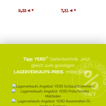
9,33 €
*
7,31 €
*
1
®
Tipp:
YERD
Gartentechnik
...jetzt
gleich zum günstigen
LAGERVERKAUFS-PREIS
mitbestellen!