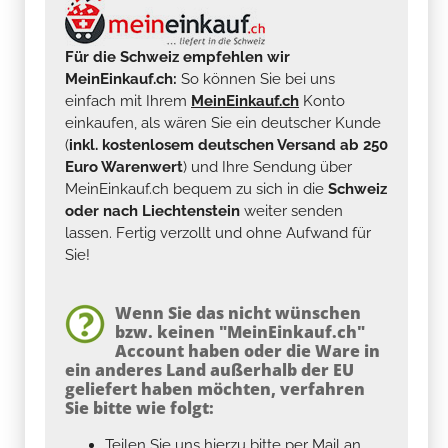
Für die Schweiz empfehlen wir
MeinEinkauf.ch:
So können Sie bei uns
einfach mit Ihrem
MeinEinkauf.ch
Konto
einkaufen, als wären Sie ein deutscher Kunde
(
inkl. kostenlosem deutschen Versand ab 250
Euro Warenwert
) und Ihre Sendung über
MeinEinkauf.ch bequem zu sich in die
Schweiz
oder nach Liechtenstein
weiter senden
lassen. Fertig verzollt und ohne Aufwand für
Sie!
Wenn Sie das nicht wünschen
bzw. keinen "MeinEinkauf.ch"
Account haben oder die Ware in
ein anderes Land außerhalb der EU
geliefert haben möchten, verfahren
Sie bitte wie folgt:
Teilen Sie uns hierzu bitte per Mail an