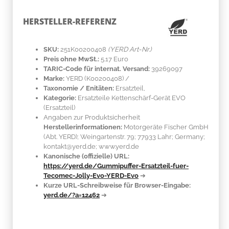
HERSTELLER-REFERENZ
SKU:
251K00200408
(YERD Art-Nr.)
Preis ohne MwSt.:
5.17 Euro
TARIC-Code für internat. Versand:
39269097
Marke:
YERD
(K00200408)
/
Taxonomie / Enitäten:
Ersatzteil,
Kategorie:
Ersatzteile Kettenschärf-Gerät EVO
(Ersatzteil)
Angaben zur Produktsicherheit
Herstellerinformationen:
Motorgeräte Fischer GmbH
(Abt. YERD); Weingartenstr. 79; 77933 Lahr; Germany;
kontakt@yerd.de; www.yerd.de
Kanonische (offizielle) URL:
https://yerd.de/Gummipuffer-Ersatzteil-fuer-
Tecomec-Jolly-Evo-YERD-Evo
➔
Kurze URL-Schreibweise für Browser-Eingabe:
yerd.de/?a=12462
➔