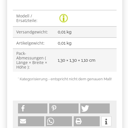
Produkteigenschaft
Wert
Modell /
Ersatzteile:
Versandgewicht:
0,01 kg
Artikelgewicht:
0,01
kg
Pack-
Abmessungen (
1,30 × 1,30 × 1,10 cm
Länge × Breite ×
Höhe ):
* Kategorisierung - entspricht nicht dem genauen Maß!