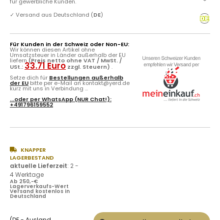
für gewerbliche Kunden.
✓
Versand aus Deutschland (
DE
)
Für Kunden in der Schweiz oder Non-EU:
Wir können diesen Artikel ohne
Umsatzsteuer in Länder außerhalb der EU
liefern
(Preis netto ohne VAT / MwSt. /
33.71 Euro
USt.:
zzgl. Steuern)
.
Setze dich für
Bestellungen außerhalb
der EU
bitte per e-Mail an kontakt@yerd.de
kurz mit uns in Verbindung ...
...oder per
WhatsApp
(NUR Chat!):
+491796159552
KNAPPER
LAGERBESTAND
aktuelle Lieferzeit
:
2 -
4 Werktage
Ab 250,-€
Lagerverkaufs-Wert
Versand kostenlos in
Deutschland
(DE - Ausland