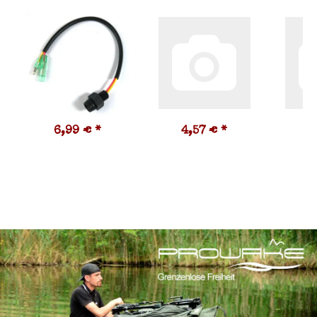
6,99 €
*
4,57 €
*
5