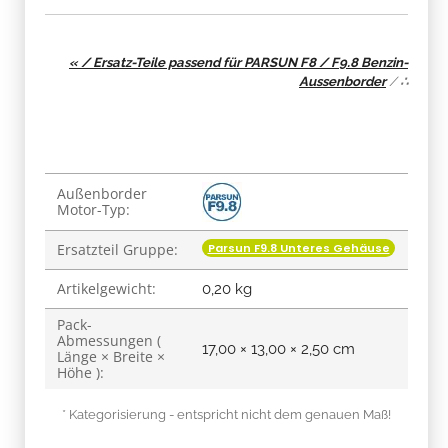
« / Ersatz-Teile passend für PARSUN F8 / F9.8 Benzin-
Aussenborder
/
∴
Produkteigenschaft
Wert
Außenborder
Motor-Typ:
Parsun F9.8 Unteres Gehäuse
Ersatzteil Gruppe:
Artikelgewicht:
0,20
kg
Pack-
Abmessungen (
17,00 × 13,00 × 2,50 cm
Länge × Breite ×
Höhe ):
* Kategorisierung - entspricht nicht dem genauen Maß!