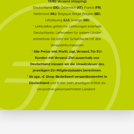
YERD Versand (shipping)
Deutschland
(DE)
, Österreich
(AT)
, France
(FR)
,
Nederland
(NL)
, Belgique België Belgien
(BE)
,
Lëtzebuerg
(LU)
, Sverige
(SE)
* Lieferzeiten gelten für Lieferungen innerhalb
Deutschlands, Lieferzeiten für andere Länder
entnehmen Sie bitte der Schaltfläche mit den
Versandinformationen
* Alle Preise inkl. MwSt. zzgl. Versand. Für EU-
Kunden mit Versand-Ziel ausserhalb von
Deutschland müssen wir die Umsatzsteuer des
jeweiligen EU-Mitgliedsstaates berechnen.
* Ab 250,-€ Shop-Bestellwert versandkostenfrei in
Deutschland
und in den beim jeweiligen Artikel als
versandfrei gekennzeichneten Ländern!