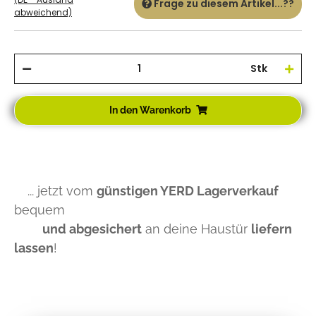
Frage zu diesem Artikel...??
abweichend)
Stk
In den Warenkorb
... jetzt vom
günstigen YERD Lagerverkauf
bequem
und abgesichert
an deine Haustür
liefern
lassen
!