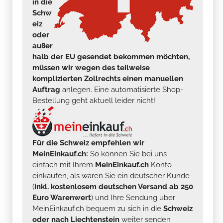
in die
Schw
eiz
oder
außer
halb der EU gesendet bekommen möchten,
müssen wir wegen des teilweise
komplizierten Zollrechts einen manuellen
Auftrag
anlegen. Eine automatisierte Shop-
Bestellung geht aktuell leider nicht!
Für die Schweiz empfehlen wir
MeinEinkauf.ch:
So können Sie bei uns
einfach mit Ihrem
MeinEinkauf.ch
Konto
einkaufen, als wären Sie ein deutscher Kunde
(
inkl. kostenlosem deutschen Versand ab 250
Euro Warenwert
) und Ihre Sendung über
MeinEinkauf.ch bequem zu sich in die
Schweiz
oder nach Liechtenstein
weiter senden