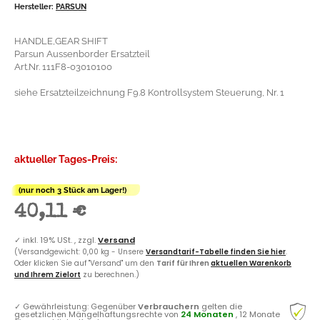
Hersteller:
PARSUN
HANDLE,GEAR SHIFT
Parsun Aussenborder Ersatzteil
Art.Nr. 111F8-03010100
siehe Ersatzteilzeichnung F9.8 Kontrollsystem Steuerung, Nr. 1
aktueller Tages-Preis:
(nur noch 3 Stück am Lager!)
40,11 €
✓
inkl. 19% USt. , zzgl.
Versand
(Versandgewicht: 0,00 kg - Unsere
Versandtarif-Tabelle finden Sie hier
.
Oder klicken Sie auf "Versand" um den
Tarif für Ihren
aktuellen Warenkorb
und Ihrem Zielort
zu berechnen.)
✓
Gewährleistung: Gegenüber
Verbrauchern
gelten die
gesetzlichen Mängelhaftungsrechte von
24 Monaten
, 12 Monate