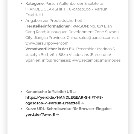
Kategorie:
Parsun Außenborder Ersatzteile
(HANDLE,GEAR SHIFT F8-03010100 / Parsun
Ersatzteil)
Angaben zur Produktsicherheit
Herstellerinformationen:
PARSUN; No. 567 Lian
Gang Road; Xushuguan Development Zone Suzhou
City; Jiangsu Province; China; sales@parsun.com.cn;
www.parsunpower.com
Verantwortlicher in der EU:
Recambios Marinos S.L.;
Jocelyn Bell, 26; 08840 Viladecans (Barcelona);
Spanien; info@recmar.es; www.recambiosmarinos.es
Kanonische (offizielle) URL:
https://yerd.de/HANDLEGEAR-SHIFT-F8-
03010100-/-Parsun-Ersatzteil
➔
Kurze URL-Schreibweise für Browser-Eingabe:
yerd.de/?a=998
➔