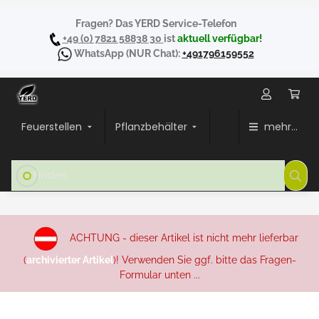
Fragen? Das YERD Service-Telefon
+49 (0) 7821 58838 30
ist
aktuell verfügbar!
WhatsApp
(NUR Chat):
+491796159552
Feuerstellen
Pflanzbehälter
mehr...
ACHTUNG - dieser Artikel ist nicht mehr lieferbar
(
archivierter Artikel
)! Verwenden Sie ggf. bitte das Fragen-
Formular unten ...