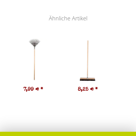
Ähnliche Artikel
7,99 €
*
8,25 €
*
9