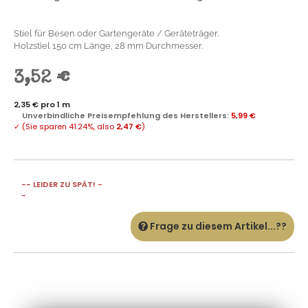
Stiel für Besen oder Gartengeräte / Geräteträger.
Holzstiel 150 cm Länge, 28 mm Durchmesser.
3,52 €
2,35 € pro 1 m
Unverbindliche Preisempfehlung des Herstellers
:
5,99 €
✓
(Sie sparen
41.24%
, also
2,47 €
)
-- LEIDER ZU SPÄT! -
-
Frage zu diesem Artikel...??