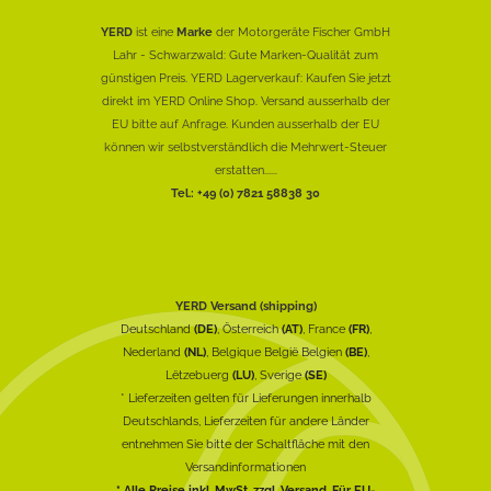
YERD
ist eine
Marke
der Motorgeräte Fischer GmbH
Lahr - Schwarzwald: Gute Marken-Qualität zum
günstigen Preis. YERD Lagerverkauf: Kaufen Sie jetzt
direkt im YERD Online Shop. Versand ausserhalb der
EU bitte auf Anfrage. Kunden ausserhalb der EU
können wir selbstverständlich die Mehrwert-Steuer
erstatten......
Tel.: +49 (0) 7821 58838 30
YERD Versand (shipping)
Deutschland
(DE)
, Österreich
(AT)
, France
(FR)
,
Nederland
(NL)
, Belgique België Belgien
(BE)
,
Lëtzebuerg
(LU)
, Sverige
(SE)
* Lieferzeiten gelten für Lieferungen innerhalb
Deutschlands, Lieferzeiten für andere Länder
entnehmen Sie bitte der Schaltfläche mit den
Versandinformationen
* Alle Preise inkl. MwSt. zzgl. Versand. Für EU-