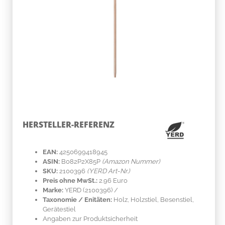
HERSTELLER-REFERENZ
EAN:
4250699418945
ASIN:
B082P2X85P
(Amazon Nummer)
SKU:
2100396
(YERD Art-Nr.)
Preis ohne MwSt.:
2.96 Euro
Marke:
YERD
(2100396)
/
Taxonomie / Enitäten:
Holz
, Holzstiel, Besenstiel,
Gerätestiel
Angaben zur Produktsicherheit