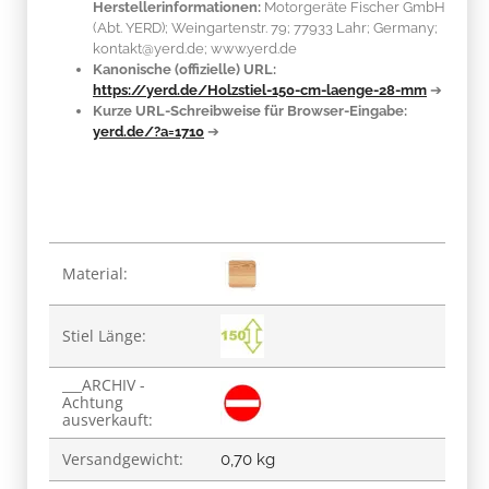
Herstellerinformationen:
Motorgeräte Fischer GmbH
(Abt. YERD); Weingartenstr. 79; 77933 Lahr; Germany;
kontakt@yerd.de; www.yerd.de
Kanonische (offizielle) URL:
https://yerd.de/Holzstiel-150-cm-laenge-28-mm
➔
Kurze URL-Schreibweise für Browser-Eingabe:
yerd.de/?a=1710
➔
Produkteigenschaft
Wert
Material:
Stiel Länge:
___ARCHIV -
Achtung
ausverkauft:
Versandgewicht:
0,70 kg