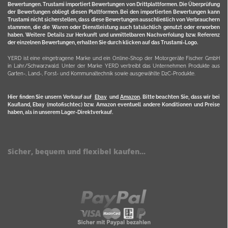
Bewertungen. Trustami importiert Bewertungen von Drittplattformen. Die Überprüfung
der Bewertungen obliegt diesen Plattformen. Bei den importierten Bewertungen kann
Trustami nicht sicherstellen, dass diese Bewertungen ausschließlich von Verbrauchern
stammen, die die Waren oder Dienstleistung auch tatsächlich genutzt oder erworben
haben. Weitere Details zur Herkunft und unmittelbaren Nachverfolung bzw. Referenz
der einzelnen Bewertungen, erhalten Sie durch klicken auf das Trustami-Logo.
YERD ist eine eingetragene Marke und ein Online-Shop der Motorgeräte Fischer GmbH
in Lahr/Schwarzwald. Unter der Marke YERD vertreibt das Unternehmen Produkte aus
Garten-, Land-, Forst- und Kommunaltechnik sowie ausgewählte D2C-Produkte.
Hier finden Sie unsern Verkauf auf
Ebay
und
Amazon
. Bitte beachten Sie, dass wir bei
Kaufland, Ebay (motofischtec) bzw. Amazon eventuell andere Konditionen und Preise
haben, als in unserem Lager-Direktverkauf.
Sicher, bequem und flexibel kaufen...