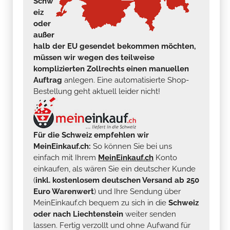
Schw
eiz
oder
außer
halb der EU gesendet bekommen möchten,
müssen wir wegen des teilweise
komplizierten Zollrechts einen manuellen
Auftrag
anlegen. Eine automatisierte Shop-
Bestellung geht aktuell leider nicht!
Für die Schweiz empfehlen wir
MeinEinkauf.ch:
So können Sie bei uns
einfach mit Ihrem
MeinEinkauf.ch
Konto
einkaufen, als wären Sie ein deutscher Kunde
(
inkl. kostenlosem deutschen Versand ab 250
Euro Warenwert
) und Ihre Sendung über
MeinEinkauf.ch bequem zu sich in die
Schweiz
oder nach Liechtenstein
weiter senden
lassen. Fertig verzollt und ohne Aufwand für