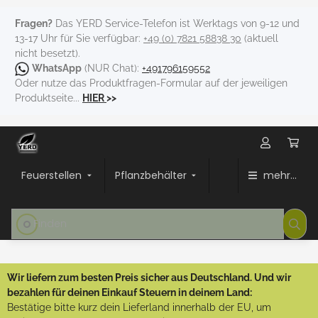
Fragen?
Das YERD Service-Telefon ist Werktags von 9-12 und
13-17 Uhr für Sie verfügbar:
+49 (0) 7821 58838 30
(aktuell
nicht besetzt).
WhatsApp
(NUR Chat):
+491796159552
Oder nutze das Produktfragen-Formular auf der jeweiligen
Produktseite...
HIER
>>
Feuerstellen
Pflanzbehälter
mehr...
Wir liefern zum besten Preis sicher aus Deutschland. Und wir
bezahlen für deinen Einkauf Steuern in deinem Land:
Bestätige bitte kurz dein Lieferland innerhalb der EU, um