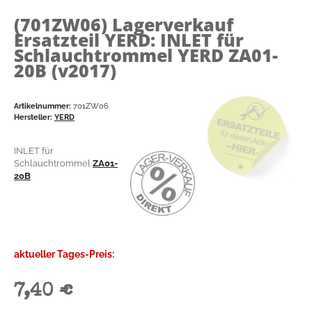
(701ZW06)
Lagerverkauf
Ersatzteil YERD: INLET für
Schlauchtrommel YERD ZA01-
20B (v2017)
Artikelnummer:
701ZW06
Hersteller:
YERD
INLET für
Schlauchtrommel
ZA01-
20B
aktueller Tages-Preis:
7,40 €