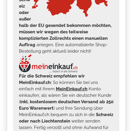
eiz
oder
außer
halb der EU gesendet bekommen möchten,
müssen wir wegen des teilweise
komplizierten Zollrechts einen manuellen
Auftrag
anlegen. Eine automatisierte Shop-
Bestellung geht aktuell leider nicht!
Für die Schweiz empfehlen wir
MeinEinkauf.ch:
So können Sie bei uns
einfach mit Ihrem
MeinEinkauf.ch
Konto
einkaufen, als wären Sie ein deutscher Kunde
(
inkl. kostenlosem deutschen Versand ab 250
Euro Warenwert
) und Ihre Sendung über
MeinEinkauf.ch bequem zu sich in die
Schweiz
oder nach Liechtenstein
weiter senden
lassen. Fertig verzollt und ohne Aufwand für