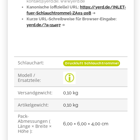
kontakt@yerd.de; www.yerd.de
Kanonische (offizielle) URL:
https://yerd.de/INLET-
fuer-Schlauchtrommel-ZA01-20B
➔
Kurze URL-Schreibweise für Browser-Eingabe:
yerd.de/?a=11407
➔
Schlauchart:
Produkteigenschaft
Wert
Druckluft Schlauchtrommel
Modell /
Ersatzteile:
Versandgewicht:
0,10 kg
Artikelgewicht:
0,10
kg
Pack-
Abmessungen (
6,00 × 6,00 × 4,00 cm
Länge × Breite ×
Höhe ):