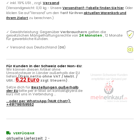
✓
inkl. 19% USt. , zzgl.
Versand
(Versandgewicht: 0,10 kg - Unsere
Versandtarif-Tabelle finden Sie hier
. Oder
klicken Sie auf "Versand" um den
Tarif für Ihren
aktuellen Warenkorb und
Ihrem Zielort
zu berechnen.)
✓
Gewährleistung: Gegenüber
Verbrauchern
gelten die
gesetzlichen Mängelhaftungsrechte von
24 Monaten
, 12 Monate
für gewerbliche Kunden.
✓
Versand aus Deutschland (
DE
)
Für Kunden in der Schweiz oder Non-EU:
Wir können diesen Artikel ohne
Umsatzsteuer in Länder außerhalb der EU
liefern
(Preis netto ohne VAT / MwSt. /
6.22 Euro
USt.:
zzgl. Steuern)
.
Setze dich für
Bestellungen außerhalb
der EU
bitte per e-Mail an kontakt@yerd.de
kurz mit uns in Verbindung ...
...oder per
WhatsApp
(NUR Chat!):
+491796159552
VERFÜGBAR
aktuelle Lieferzeit
:
2 -