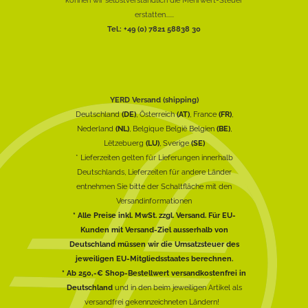
erstatten......
Tel.: +49 (0) 7821 58838 30
YERD Versand (shipping)
Deutschland
(DE)
, Österreich
(AT)
, France
(FR)
,
Nederland
(NL)
, Belgique België Belgien
(BE)
,
Lëtzebuerg
(LU)
, Sverige
(SE)
* Lieferzeiten gelten für Lieferungen innerhalb
Deutschlands, Lieferzeiten für andere Länder
entnehmen Sie bitte der Schaltfläche mit den
Versandinformationen
* Alle Preise inkl. MwSt. zzgl. Versand. Für EU-
Kunden mit Versand-Ziel ausserhalb von
Deutschland müssen wir die Umsatzsteuer des
jeweiligen EU-Mitgliedsstaates berechnen.
* Ab 250,-€ Shop-Bestellwert versandkostenfrei in
Deutschland
und in den beim jeweiligen Artikel als
versandfrei gekennzeichneten Ländern!