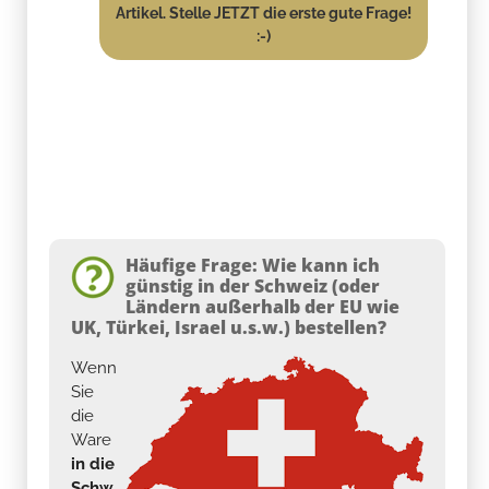
Artikel. Stelle JETZT die erste gute Frage!
:-)
Häufige Frage: Wie kann ich
günstig in der Schweiz (oder
Ländern außerhalb der EU wie
UK, Türkei, Israel u.s.w.) bestellen?
Wenn
Sie
die
Ware
in die
Schw