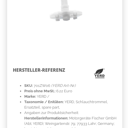
HERSTELLER-REFERENZ
SKU:
701ZW06
(YERD Art-Nr.)
Preis ohne MwSt.:
6.22 Euro
Marke:
YERD
/
Taxonomie / Enitäten:
YERD, Schlauchtrommel,
Ersatzteil, spare part,
Angaben zur Produktsicherheit
Herstellerinformationen:
Motorgeräte Fischer GmbH
(Abt. YERD); Weingartenstr. 79; 77933 Lahr; Germany;