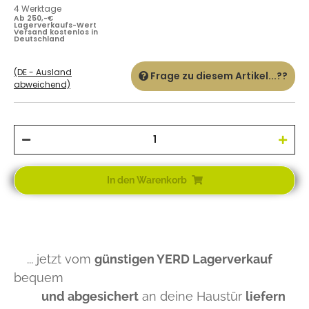
4 Werktage
Ab 250,-€
Lagerverkaufs-Wert
Versand kostenlos in
Deutschland
(DE - Ausland
Frage zu diesem Artikel...??
abweichend)
In den Warenkorb
... jetzt vom
günstigen YERD Lagerverkauf
bequem
und abgesichert
an deine Haustür
liefern