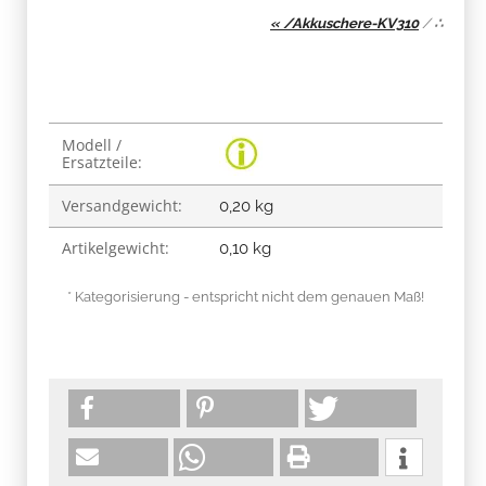
« /Akkuschere-KV310
/
∴
Produkteigenschaft
Wert
Modell /
Ersatzteile:
Versandgewicht:
0,20 kg
Artikelgewicht:
0,10
kg
* Kategorisierung - entspricht nicht dem genauen Maß!