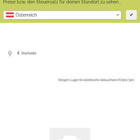
Preise bzw. den Steuersatz für deinen Standort zu sehen...
✔
Österreich
Startseite
Klingen-Lager für elektrische Akkuschere KV300/310
: