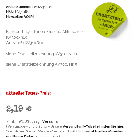
Artikelnummer:
261KV310R10
HAN:
KV310R10
Hersteller:
VOLPI
Klingen-Lager für elektrische Akkuschere
KV300/310
Art.Nr. 261KV310R10
siehe Ersatzteilzeichnung KV310, Nr. 10
siehe Ersatzteilzeichnung KV300, Nr. 5
aktueller Tages-Preis:
2,19 €
✓
inkl. 19% USt. , zzgl.
Versand
(Versandgewicht: 0,20 kg - Unsere
Versandtarif-Tabelle finden Sie hier
.
Oder klicken Sie auf "Versand" um den
Tarif für Ihren
aktuellen Warenkorb
und Ihrem Zielort
zu berechnen.)