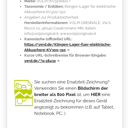
Marke:
VOLPI
(KV310R10)
/
Taxonomie / Enitäten:
Klingen-Lager für elektrische
Akkuschere KV300/310
Angaben zur Produktsicherheit
Herstellerinformationen:
VOLPI ORIGINALE; Via S.
Rocco 10; 46040 Casalromano MN; Italien;
info@volpioriginal.it; www.volpioriginale.it
Kanonische (offizielle) URL:
https://yerd.de/Klingen-Lager-fuer-elektrische-
Akkuschere-KV300-310
➔
Kurze URL-Schreibweise für Browser-Eingabe:
yerd.de/?a=18432
➔
Sie suchen eine Ersatzteil-Zeichnung?
Verwenden Sie einen
Bildschirm der
breiter als 800 Pixel
ist, um
HIER
eine
Ersatzteil-Zeichnung für dieses Gerät
angezeigt zu bekommen (z.B. auf Tablet,
Notebook, PC...)