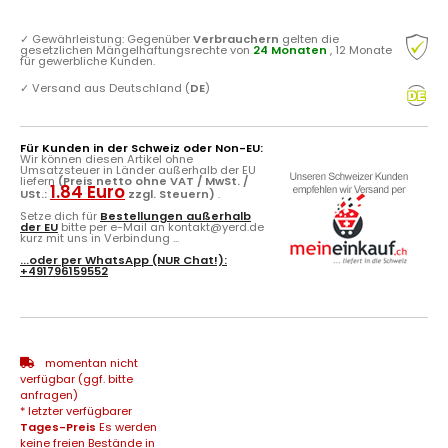
✓
Gewährleistung: Gegenüber
Verbrauchern
gelten die
gesetzlichen Mängelhaftungsrechte von
24 Monaten
, 12 Monate
für gewerbliche Kunden.
✓
Versand aus Deutschland (
DE
)
Für Kunden in der Schweiz oder Non-EU:
Wir können diesen Artikel ohne
Umsatzsteuer in Länder außerhalb der EU
liefern
(Preis netto ohne VAT / MwSt. /
1.84 Euro
USt.:
zzgl. Steuern)
.
Setze dich für
Bestellungen außerhalb
der EU
bitte per e-Mail an kontakt@yerd.de
kurz mit uns in Verbindung ...
...oder per
WhatsApp
(NUR Chat!):
+491796159552
momentan nicht
verfügbar (ggf. bitte
anfragen)
* letzter verfügbarer
Tages-Preis
Es werden
keine freien Bestände in