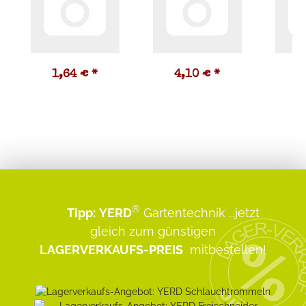
1,64 €
*
4,10 €
*
0
®
Tipp:
YERD
Gartentechnik
...jetzt
gleich zum günstigen
LAGERVERKAUFS-PREIS
mitbestellen!