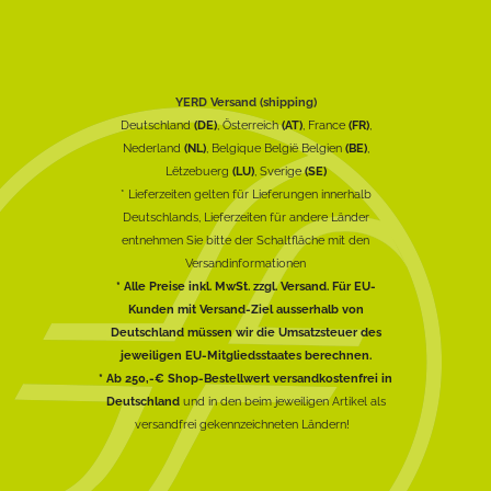
YERD Versand (shipping)
Deutschland
(DE)
, Österreich
(AT)
, France
(FR)
,
Nederland
(NL)
, Belgique België Belgien
(BE)
,
Lëtzebuerg
(LU)
, Sverige
(SE)
* Lieferzeiten gelten für Lieferungen innerhalb
Deutschlands, Lieferzeiten für andere Länder
entnehmen Sie bitte der Schaltfläche mit den
Versandinformationen
* Alle Preise inkl. MwSt. zzgl. Versand. Für EU-
Kunden mit Versand-Ziel ausserhalb von
Deutschland müssen wir die Umsatzsteuer des
jeweiligen EU-Mitgliedsstaates berechnen.
* Ab 250,-€ Shop-Bestellwert versandkostenfrei in
Deutschland
und in den beim jeweiligen Artikel als
versandfrei gekennzeichneten Ländern!