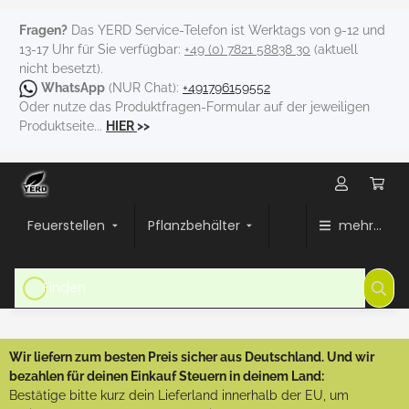
Fragen?
Das YERD Service-Telefon ist Werktags von 9-12 und
13-17 Uhr für Sie verfügbar:
+49 (0) 7821 58838 30
(aktuell
nicht besetzt).
WhatsApp
(NUR Chat):
+491796159552
Oder nutze das Produktfragen-Formular auf der jeweiligen
Produktseite...
HIER
>>
Feuerstellen
Pflanzbehälter
mehr...
Wir liefern zum besten Preis sicher aus Deutschland. Und wir
bezahlen für deinen Einkauf Steuern in deinem Land:
Bestätige bitte kurz dein Lieferland innerhalb der EU, um