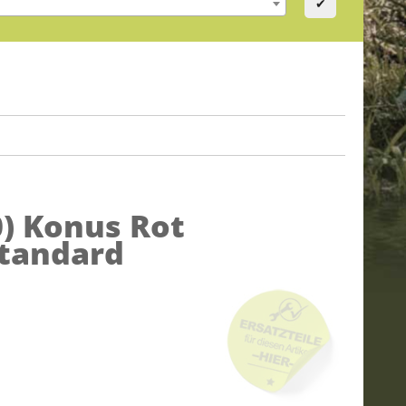
✔
0)
Konus Rot
Standard