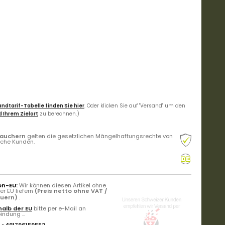
ndtarif-Tabelle finden Sie hier
. Oder klicken Sie auf "Versand" um den
 Ihrem Zielort
zu berechnen.)
rauchern
gelten die gesetzlichen Mängelhaftungsrechte von
liche Kunden.
on-EU:
Wir können diesen Artikel ohne
r EU liefern
(Preis netto ohne VAT /
euern)
.
alb der EU
bitte per e-Mail an
ndung ...