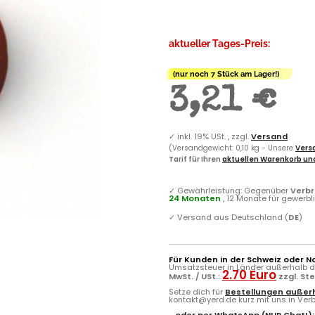
aktueller Tages-Preis:
(nur noch 7 Stück am Lager!)
3,21 €
✓
inkl. 19% USt. , zzgl.
Versand
(Versandgewicht: 0,10 kg - Unsere
Versa
Tarif für Ihren
aktuellen Warenkorb und
✓
Gewährleistung: Gegenüber
Verb
24 Monaten
, 12 Monate für gewerb
✓
Versand aus Deutschland (
DE
)
Für Kunden in der Schweiz oder N
Umsatzsteuer in Länder außerhalb de
2.70 Euro
MwSt. / USt.:
zzgl. St
Setze dich für
Bestellungen außerh
kontakt@yerd.de kurz mit uns in Verbi