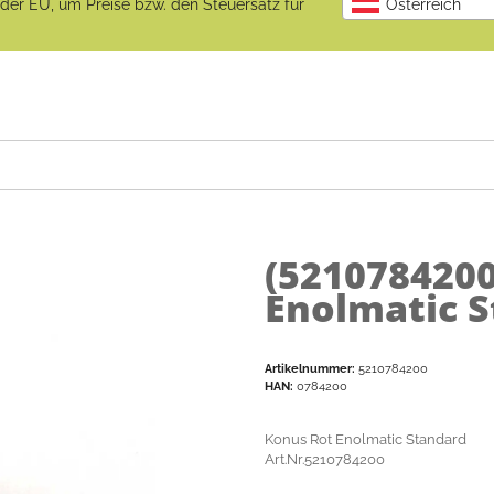
b der EU, um Preise bzw. den Steuersatz für
Österreich
(521078420
Enolmatic 
Artikelnummer:
5210784200
HAN:
0784200
Konus Rot Enolmatic Standard
Art.Nr.5210784200