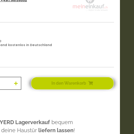
:
+491796159552
e
and kostenlos in Deutschland
In den Warenkorb
 YERD Lagerverkauf
bequem
 deine Haustür
liefern lassen
!