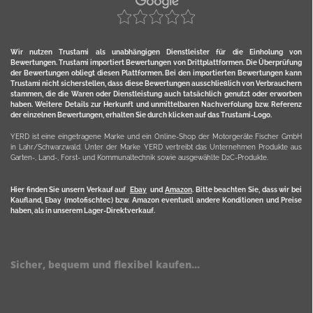
Wir nutzen Trustami als unabhängigen Dienstleister für die Einholung von
Bewertungen. Trustami importiert Bewertungen von Drittplattformen. Die Überprüfung
der Bewertungen obliegt diesen Plattformen. Bei den importierten Bewertungen kann
Trustami nicht sicherstellen, dass diese Bewertungen ausschließlich von Verbrauchern
stammen, die die Waren oder Dienstleistung auch tatsächlich genutzt oder erworben
haben. Weitere Details zur Herkunft und unmittelbaren Nachverfolung bzw. Referenz
der einzelnen Bewertungen, erhalten Sie durch klicken auf das Trustami-Logo.
YERD ist eine eingetragene Marke und ein Online-Shop der Motorgeräte Fischer GmbH
in Lahr/Schwarzwald. Unter der Marke YERD vertreibt das Unternehmen Produkte aus
Garten-, Land-, Forst- und Kommunaltechnik sowie ausgewählte D2C-Produkte.
Hier finden Sie unsern Verkauf auf
Ebay
und
Amazon
. Bitte beachten Sie, dass wir bei
Kaufland, Ebay (motofischtec) bzw. Amazon eventuell andere Konditionen und Preise
haben, als in unserem Lager-Direktverkauf.
Sicher, bequem und flexibel kaufen...