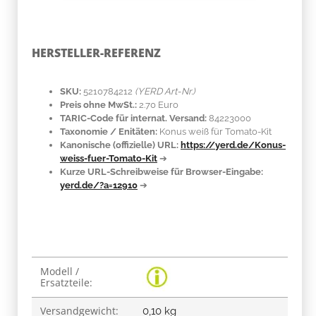
HERSTELLER-REFERENZ
SKU:
5210784212
(YERD Art-Nr.)
Preis ohne MwSt.:
2.70 Euro
TARIC-Code für internat. Versand:
84223000
Taxonomie / Enitäten:
Konus weiß für Tomato-Kit
Kanonische (offizielle) URL:
https://yerd.de/Konus-
weiss-fuer-Tomato-Kit
➔
Kurze URL-Schreibweise für Browser-Eingabe:
yerd.de/?a=12910
➔
Produkteigenschaft
Wert
Modell /
Ersatzteile:
Versandgewicht:
0,10 kg