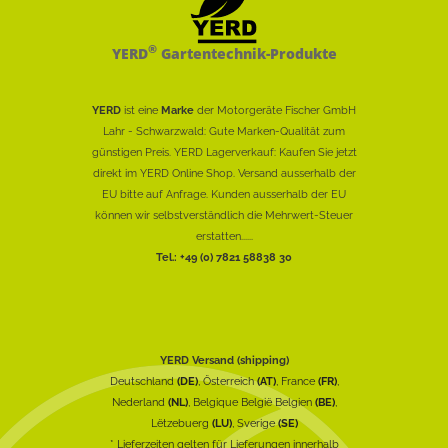
®
YERD
Gartentechnik-Produkte
YERD
ist eine
Marke
der Motorgeräte Fischer GmbH
Lahr - Schwarzwald: Gute Marken-Qualität zum
günstigen Preis. YERD Lagerverkauf: Kaufen Sie jetzt
direkt im YERD Online Shop. Versand ausserhalb der
EU bitte auf Anfrage. Kunden ausserhalb der EU
können wir selbstverständlich die Mehrwert-Steuer
erstatten......
Tel.: +49 (0) 7821 58838 30
YERD Versand (shipping)
Deutschland
(DE)
, Österreich
(AT)
, France
(FR)
,
Nederland
(NL)
, Belgique België Belgien
(BE)
,
Lëtzebuerg
(LU)
, Sverige
(SE)
* Lieferzeiten gelten für Lieferungen innerhalb