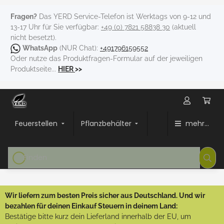
Fragen?
Das YERD Service-Telefon ist Werktags von 9-12 und
13-17 Uhr für Sie verfügbar:
+49 (0) 7821 58838 30
(aktuell
nicht besetzt).
WhatsApp
(NUR Chat):
+491796159552
Oder nutze das Produktfragen-Formular auf der jeweiligen
Produktseite...
HIER
>>
Feuerstellen
Pflanzbehälter
mehr...
Wir liefern zum besten Preis sicher aus Deutschland. Und wir
bezahlen für deinen Einkauf Steuern in deinem Land:
Bestätige bitte kurz dein Lieferland innerhalb der EU, um