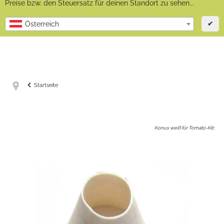
Preise bzw. den Steuersatz für deinen Standort zu sehen...
✔
Österreich
Startseite
Konus weiß für Tomato-Kit
: