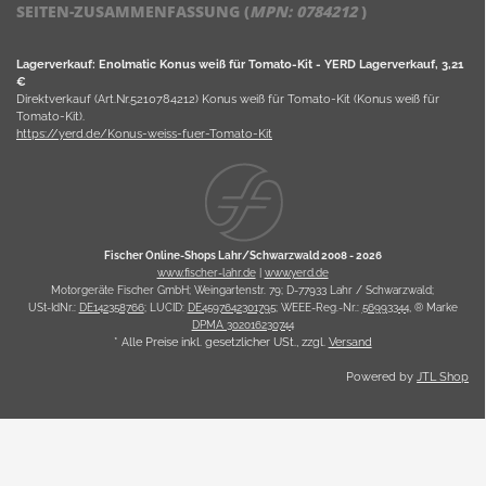
SEITEN-ZUSAMMENFASSUNG (
MPN:
0784212
)
Lagerverkauf: Enolmatic Konus weiß für Tomato-Kit - YERD Lagerverkauf, 3,21
€
Direktverkauf (Art.Nr.5210784212) Konus weiß für Tomato-Kit (Konus weiß für
Tomato-Kit).
https://yerd.de/Konus-weiss-fuer-Tomato-Kit
Fischer Online-Shops Lahr/Schwarzwald 2008 -
2026
www.fischer-lahr.de
|
www.yerd.de
Motorgeräte Fischer GmbH; Weingartenstr. 79; D-77933 Lahr / Schwarzwald;
USt-IdNr.:
DE142358766
; LUCID:
DE4597642301795
; WEEE-Reg.-Nr.:
56993344
, ® Marke
DPMA 302016230744
* Alle Preise inkl. gesetzlicher USt., zzgl.
Versand
Powered by
JTL Shop