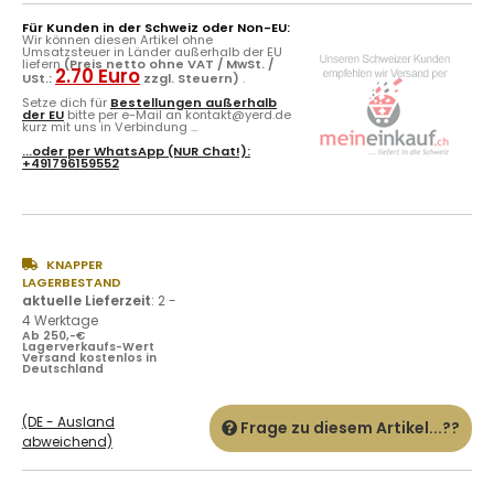
Für Kunden in der Schweiz oder Non-EU:
Wir können diesen Artikel ohne
Umsatzsteuer in Länder außerhalb der EU
liefern
(Preis netto ohne VAT / MwSt. /
2.70 Euro
USt.:
zzgl. Steuern)
.
Setze dich für
Bestellungen außerhalb
der EU
bitte per e-Mail an kontakt@yerd.de
kurz mit uns in Verbindung ...
...oder per
WhatsApp
(NUR Chat!):
+491796159552
KNAPPER
LAGERBESTAND
aktuelle Lieferzeit
:
2 -
4 Werktage
Ab 250,-€
Lagerverkaufs-Wert
Versand kostenlos in
Deutschland
(DE - Ausland
Frage zu diesem Artikel...??
abweichend)