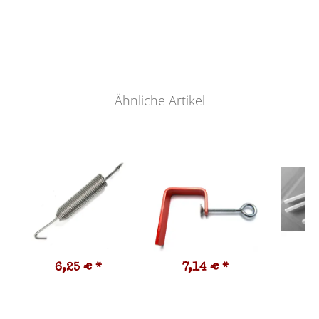
Ähnliche Artikel
6,25 €
*
7,14 €
*
8