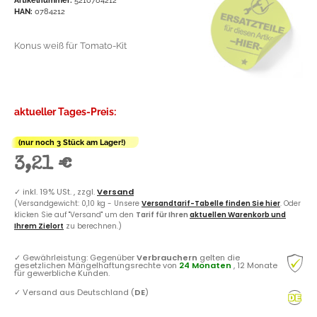
HAN:
0784212
Konus weiß für Tomato-Kit
aktueller Tages-Preis:
(nur noch 3 Stück am Lager!)
3,21 €
✓
inkl. 19% USt. , zzgl.
Versand
(Versandgewicht: 0,10 kg - Unsere
Versandtarif-Tabelle finden Sie hier
. Oder
klicken Sie auf "Versand" um den
Tarif für Ihren
aktuellen Warenkorb und
Ihrem Zielort
zu berechnen.)
✓
Gewährleistung: Gegenüber
Verbrauchern
gelten die
gesetzlichen Mängelhaftungsrechte von
24 Monaten
, 12 Monate
für gewerbliche Kunden.
✓
Versand aus Deutschland (
DE
)