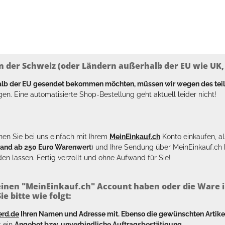
n der Schweiz (oder Ländern außerhalb der EU wie UK, T
halb der EU gesendet bekommen möchten, müssen wir wegen des tei
en. Eine automatisierte Shop-Bestellung geht aktuell leider nicht!
en Sie bei uns einfach mit Ihrem
MeinEinkauf.ch
Konto einkaufen, al
sand ab 250 Euro Warenwert
) und Ihre Sendung über MeinEinkauf.c
en lassen. Fertig verzollt und ohne Aufwand für Sie!
inen "MeinEinkauf.ch" Account haben oder die Ware i
e bitte wie folgt:
erd.de
Ihren Namen und Adresse mit. Ebenso die gewünschten Arti
s ein
Angebot bzw. unverbindliche Auftragsbestätigung.