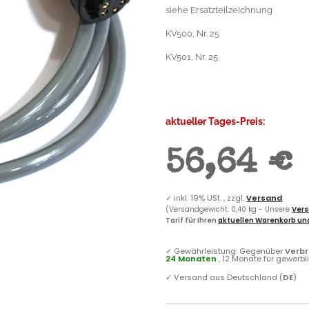
siehe Ersatzteilzeichnung
KV500, Nr. 25
KV501, Nr. 25
aktueller Tages-Preis:
56,64 €
✓
inkl. 19% USt. , zzgl.
Versand
(Versandgewicht: 0,40 kg - Unsere
Vers
Tarif für Ihren
aktuellen Warenkorb und
✓
Gewährleistung: Gegenüber
Verb
24 Monaten
, 12 Monate für gewerb
✓
Versand aus Deutschland (
DE
)