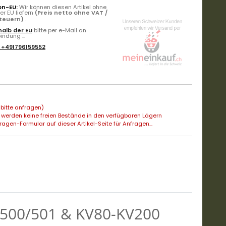
on-EU:
Wir können diesen Artikel ohne
r EU liefern
(Preis netto ohne VAT /
Steuern)
.
alb der EU
bitte per e-Mail an
ndung ...
:
+491796159552
bitte anfragen)
 werden keine freien Bestände in den verfügbaren Lägern
agen-Formular auf dieser Artikel-Seite für Anfragen...
 KV500/501 & KV80-KV200