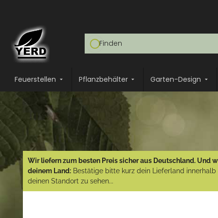
Feuerstellen
Pflanzbehälter
Garten-Design
Wir liefern zum besten Preis sicher aus Deutschland. Und wi
deinem Land:
Bestätige bitte kurz dein Lieferland innerhal
deinen Standort zu sehen...