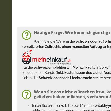
Häufige Frage: Wie kann ich günstig i
Wenn Sie die Ware
in die Schweiz oder außer
komplizierten Zollrechts einen manuellen Auftrag
anleg
Für die Schweiz empfehlen wir MeinEinkauf.ch:
So könn
ein deutscher Kunde (
inkl. kostenlosem deutschen Ver
sich in die
Schweiz oder nach Liechtenstein
weiter send
Wenn Sie das nicht wünschen bzw. ke
geliefert haben möchten, verfahren Si
Teilen Sie uns hierzu bitte per Mail an
kontakt@y
schicken Ihnen dann innerhalb eines Arbeitstage