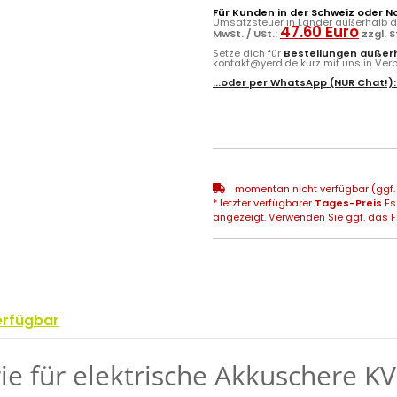
Für Kunden in der Schweiz oder N
Umsatzsteuer in Länder außerhalb de
47.60 Euro
MwSt. / USt.:
zzgl. 
Setze dich für
Bestellungen außerh
kontakt@yerd.de kurz mit uns in Verbi
...oder per
WhatsApp
(NUR Chat!)
momentan nicht verfügbar (ggf. 
* letzter verfügbarer
Tages-Preis
Es
angezeigt. Verwenden Sie ggf. das Fr
erfügbar
rie für elektrische Akkuschere