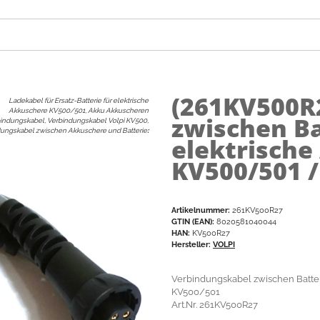
(261KV500R
Ladekabel für Ersatz-Batterie für elektrische
Akkuschere KV500/501, Akku Akkuscheren
zwischen Ba
indungskabel, Verbindungskabel Volpi KV500,
ungskabel zwischen Akkuschere und Batterie
:
elektrische
KV500/501 /
Artikelnummer:
261KV500R27
GTIN (EAN):
8020581040044
HAN:
KV500R27
Hersteller:
VOLPI
Verbindungskabel zwischen Batte
KV500/501
Art.Nr. 261KV500R27