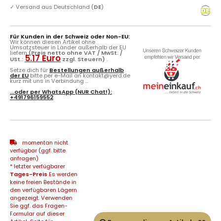
✓
Versand aus Deutschland (
DE
)
Für Kunden in der Schweiz oder Non-EU:
Wir können diesen Artikel ohne
Umsatzsteuer in Länder außerhalb der EU
liefern
(Preis netto ohne VAT / MwSt. /
5.17 Euro
USt.:
zzgl. Steuern)
.
Setze dich für
Bestellungen außerhalb
der EU
bitte per e-Mail an kontakt@yerd.de
kurz mit uns in Verbindung ...
...oder per
WhatsApp
(NUR Chat!):
+491796159552
momentan nicht
verfügbar (ggf. bitte
anfragen)
* letzter verfügbarer
Tages-Preis
Es werden
keine freien Bestände in
den verfügbaren Lägern
angezeigt. Verwenden
Sie ggf. das Fragen-
Formular auf dieser