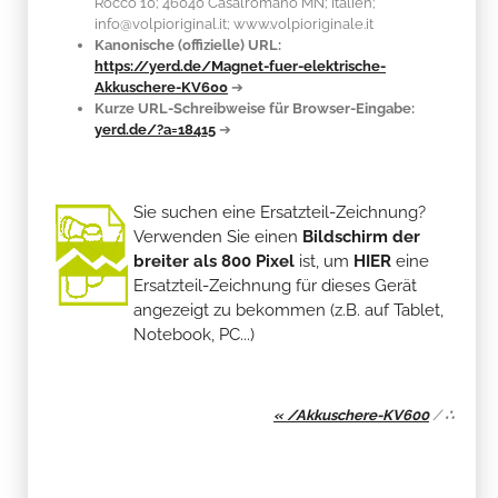
Rocco 10; 46040 Casalromano MN; Italien;
info@volpioriginal.it; www.volpioriginale.it
Kanonische (offizielle) URL:
https://yerd.de/Magnet-fuer-elektrische-
Akkuschere-KV600
➔
Kurze URL-Schreibweise für Browser-Eingabe:
yerd.de/?a=18415
➔
Sie suchen eine Ersatzteil-Zeichnung?
Verwenden Sie einen
Bildschirm der
breiter als 800 Pixel
ist, um
HIER
eine
Ersatzteil-Zeichnung für dieses Gerät
angezeigt zu bekommen (z.B. auf Tablet,
Notebook, PC...)
« /Akkuschere-KV600
/
∴