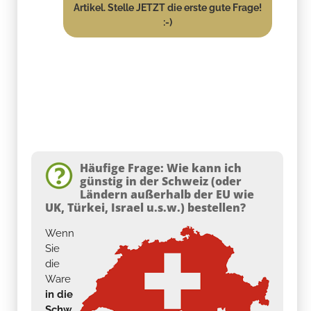
Artikel. Stelle JETZT die erste gute Frage!
:-)
Häufige Frage: Wie kann ich
günstig in der Schweiz (oder
Ländern außerhalb der EU wie
UK, Türkei, Israel u.s.w.) bestellen?
Wenn
Sie
die
Ware
in die
Schw