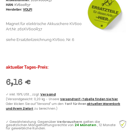
HAN:
KV600R37
Hersteller:
VOLPI
Magnet für elektrische Akkuschere KV600
Art.Nr. 261KV600R37
siehe Ersatzteilzeichnung KV600, Nr. 6
aktueller Tages-Preis:
6,16 €
✓
inkl. 19% USt. , zzgl.
Versand
(Versandgewicht: 0,20 kg - Unsere
Versandtarif-Tabelle finden Sie hier
.
Oder klicken Sie auf "Versand" um den
Tarif für Ihren
aktuellen Warenkorb
und Ihrem Zielort
zu berechnen.)
✓
Gewährleistung: Gegenüber
Verbrauchern
gelten die
gesetzlichen Mängelhaftungsrechte von
24 Monaten
, 12 Monate
für gewerbliche Kunden.