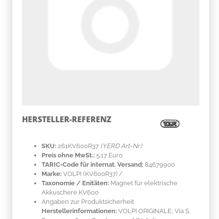
HERSTELLER-REFERENZ
SKU:
261KV600R37
(YERD Art-Nr.)
Preis ohne MwSt.:
5.17 Euro
TARIC-Code für internat. Versand:
84679900
Marke:
VOLPI
(KV600R37)
/
Taxonomie / Enitäten:
Magnet für elektrische
Akkuschere KV600
Angaben zur Produktsicherheit
Herstellerinformationen:
VOLPI ORIGINALE; Via S.