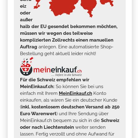
eiz
oder
außer
halb der EU gesendet bekommen möchten,
müssen wir wegen des teilweise
komplizierten Zollrechts einen manuellen
Auftrag
anlegen. Eine automatisierte Shop-
Bestellung geht aktuell leider nicht!
Für die Schweiz empfehlen wir
MeinEinkauf.ch:
So können Sie bei uns
einfach mit Ihrem
MeinEinkauf.ch
Konto
einkaufen, als wären Sie ein deutscher Kunde
(
inkl. kostenlosem deutschen Versand ab 250
Euro Warenwert
) und Ihre Sendung über
MeinEinkauf.ch bequem zu sich in die
Schweiz
oder nach Liechtenstein
weiter senden
lassen. Fertig verzollt und ohne Aufwand für