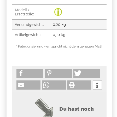
Produkteigenschaft
Wert
Modell /
Ersatzteile:
Versandgewicht:
0,20 kg
Artikelgewicht:
0,10
kg
* Kategorisierung - entspricht nicht dem genauen Maß!
Du hast noch