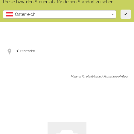
Preise bzw. den Steuersatz für deinen Standort zu sehen...
✔
Österreich
Startseite
Magnet für elektrische Akkuschere KV600
: