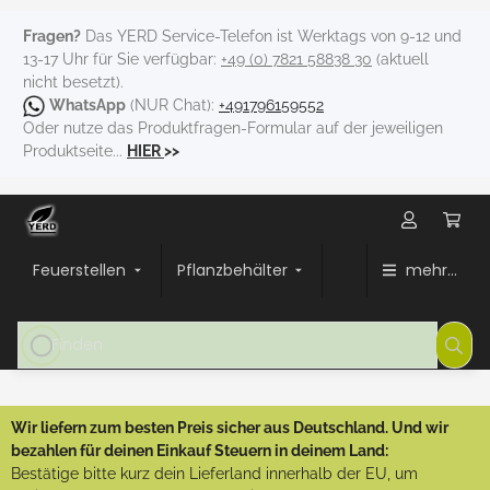
Fragen?
Das YERD Service-Telefon ist Werktags von 9-12 und
13-17 Uhr für Sie verfügbar:
+49 (0) 7821 58838 30
(aktuell
nicht besetzt).
WhatsApp
(NUR Chat):
+491796159552
Oder nutze das Produktfragen-Formular auf der jeweiligen
Produktseite...
HIER
>>
Feuerstellen
Pflanzbehälter
mehr...
Wir liefern zum besten Preis sicher aus Deutschland. Und wir
bezahlen für deinen Einkauf Steuern in deinem Land:
Bestätige bitte kurz dein Lieferland innerhalb der EU, um