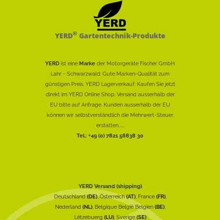
®
YERD
Gartentechnik-Produkte
YERD
ist eine
Marke
der Motorgeräte Fischer GmbH
Lahr - Schwarzwald: Gute Marken-Qualität zum
günstigen Preis. YERD Lagerverkauf: Kaufen Sie jetzt
direkt im YERD Online Shop. Versand ausserhalb der
EU bitte auf Anfrage. Kunden ausserhalb der EU
können wir selbstverständlich die Mehrwert-Steuer
erstatten......
Tel.: +49 (0) 7821 58838 30
YERD Versand (shipping)
Deutschland
(DE)
, Österreich
(AT)
, France
(FR)
,
Nederland
(NL)
, Belgique België Belgien
(BE)
,
Lëtzebuerg
(LU)
, Sverige
(SE)