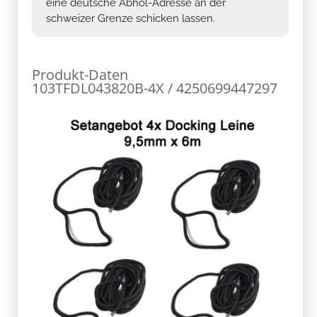
eine deutsche Abhol-Adresse an der
schweizer Grenze schicken lassen.
Produkt-Daten
103TFDL043820B-4X / 4250699447297