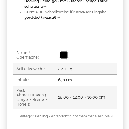
Docking-Leine-3/8-mit-6-Meter-Laenge-Farbe-
schwarz_2
➔
Kurze URL-Schreibweise für Browser-Eingabe:
yerd.de/?a=24546
➔
Produkteigenschaft
Wert
Farbe /
Oberfläche:
Artikelgewicht:
2,40
kg
Inhalt:
6,00 m
Pack-
Abmessungen (
18,00 × 12,00 × 10,00 cm
Länge × Breite ×
Höhe ):
* Kategorisierung - entspricht nicht dem genauen Maß!