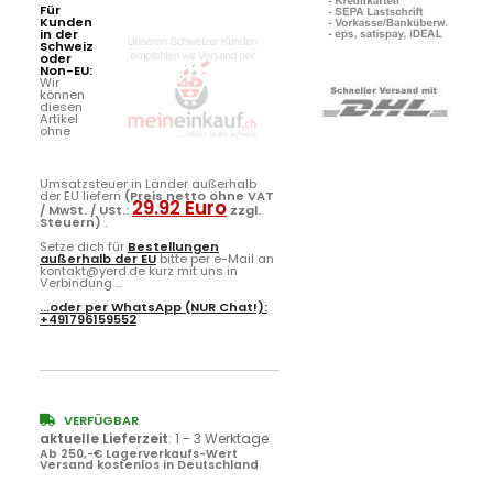
Für
Kunden
in der
Schweiz
oder
Non-EU:
Wir
können
diesen
Artikel
ohne
Umsatzsteuer in Länder außerhalb
der EU liefern
(Preis netto ohne VAT
29.92 Euro
/ MwSt. / USt.:
zzgl.
Steuern)
.
Setze dich für
Bestellungen
außerhalb der EU
bitte per e-Mail an
kontakt@yerd.de kurz mit uns in
Verbindung ...
...oder per
WhatsApp
(NUR Chat!):
+491796159552
VERFÜGBAR
aktuelle Lieferzeit
:
1 - 3 Werktage
Ab 250,-€ Lagerverkaufs-Wert
Versand kostenlos in Deutschland