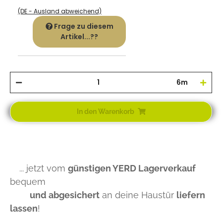
(DE - Ausland abweichend)
Frage zu diesem
Artikel...??
6m
In den Warenkorb
... jetzt vom
günstigen YERD Lagerverkauf
bequem
und abgesichert
an deine Haustür
liefern
lassen
!