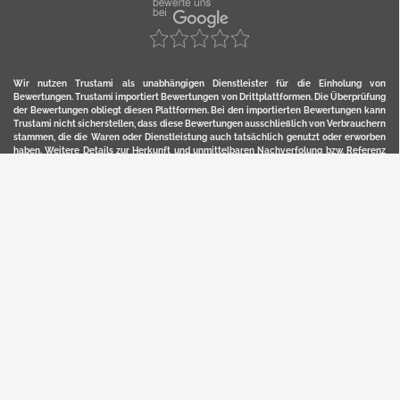
Wir nutzen Trustami als unabhängigen Dienstleister für die Einholung von
Bewertungen. Trustami importiert Bewertungen von Drittplattformen. Die Überprüfung
der Bewertungen obliegt diesen Plattformen. Bei den importierten Bewertungen kann
Trustami nicht sicherstellen, dass diese Bewertungen ausschließlich von Verbrauchern
stammen, die die Waren oder Dienstleistung auch tatsächlich genutzt oder erworben
haben. Weitere Details zur Herkunft und unmittelbaren Nachverfolung bzw. Referenz
der einzelnen Bewertungen, erhalten Sie durch klicken auf das Trustami-Logo.
YERD ist eine eingetragene Marke und ein Online-Shop der Motorgeräte Fischer GmbH
in Lahr/Schwarzwald. Unter der Marke YERD vertreibt das Unternehmen Produkte aus
Garten-, Land-, Forst- und Kommunaltechnik sowie ausgewählte D2C-Produkte.
Hier finden Sie unsern Verkauf auf
Ebay
und
Amazon
. Bitte beachten Sie, dass wir bei
Kaufland, Ebay (motofischtec) bzw. Amazon eventuell andere Konditionen und Preise
haben, als in unserem Lager-Direktverkauf.
Sicher, bequem und flexibel kaufen...