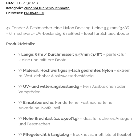
HAN:
TFDL043820B
Kategorie:
Zubehör für Schlauchboote
Hersteller:
PROWAKE ®
4x Fender & Festmacherleine Nylon Docking-Leine 9,5 mm (3/8")
– 6 m schwarz– UV-beständig & reißfest – Ideal für Schlauchboote
Produktdetails:
?
Länge: 6?m / Durchmesser: 9,5?mm (3/8″)
– perfekt für
kleine und mittlere Boote
??
Material: Hochwertiges 3-fach gedrehtes Nylon
– extrem
reißfest, dehnbar & salzwasserbeständig
??
UV- und witterungsbeständig
– kein Ausbleichen oder
Verspröden
??
Einsatzbereiche:
Fenderleine, Festmacherleine,
Ankerleine, Notfallseil
??
Hohe Bruchlast (ca. 1.500?kg)
– ideal für sicheres Anlegen
und Festmachen
??
Pflegeleicht & langlebig
– trocknet schnell, bleibt flexibel