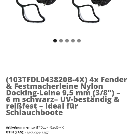
(103TFDL043820B-4X)
4x Fender
& Festmacherleine Nylon
Docking-Leine 9,5 mm (3/8") –
6 m schwarz– UV-beständig &
reißfest – Ideal für
Schlauchboote
Artikelnummer:
103TFDL043820B-4X
GTIN (EAN):
4250699447297