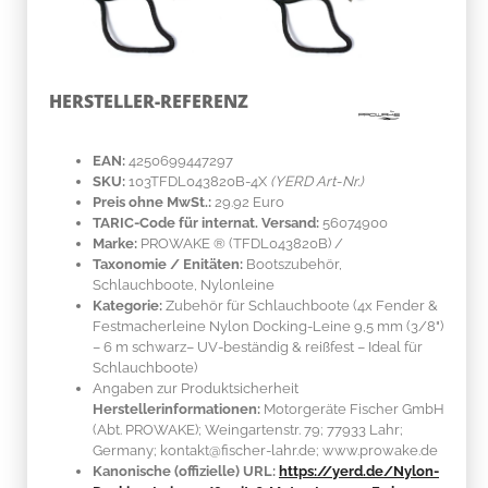
HERSTELLER-REFERENZ
EAN:
4250699447297
SKU:
103TFDL043820B-4X
(YERD Art-Nr.)
Preis ohne MwSt.:
29.92 Euro
TARIC-Code für internat. Versand:
56074900
Marke:
PROWAKE ®
(TFDL043820B)
/
Taxonomie / Enitäten:
Bootszubehör,
Schlauchboote, Nylonleine
Kategorie:
Zubehör für Schlauchboote (4x Fender &
Festmacherleine Nylon Docking-Leine 9,5 mm (3/8")
– 6 m schwarz– UV-beständig & reißfest – Ideal für
Schlauchboote)
Angaben zur Produktsicherheit
Herstellerinformationen:
Motorgeräte Fischer GmbH
(Abt. PROWAKE); Weingartenstr. 79; 77933 Lahr;
Germany; kontakt@fischer-lahr.de; www.prowake.de
Kanonische (offizielle) URL:
https://yerd.de/Nylon-