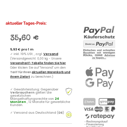
aktueller Tages-Preis:
35,60 €
5,93 € pro 1 m
✓
inkl. 19% USt. , zzgl.
Versand
(Versandgewicht: 0,00 kg - Unsere
Versandtarif-Tabelle finden Sie hier
.
Oder klicken Sie auf "Versand" um den
Tarif für Ihren
aktuellen Warenkorb und
Ihrem Zielort
zu berechnen.)
✓
Gewährleistung: Gegenüber
Verbrauchern
gelten die
gesetzlichen
Mängelhaftungsrechte von
24
Monaten
, 12 Monate für gewerbliche
Kunden.
✓
Versand aus Deutschland (
DE
)