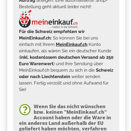
Auftrag
anlegen. Eine automatisierte Shop-
Bestellung geht aktuell leider nicht!
Für die Schweiz empfehlen wir
MeinEinkauf.ch:
So können Sie bei uns
einfach mit Ihrem
MeinEinkauf.ch
Konto
einkaufen, als wären Sie ein deutscher Kunde
(
inkl. kostenlosem deutschen Versand ab 250
Euro Warenwert
) und Ihre Sendung über
MeinEinkauf.ch bequem zu sich in die
Schweiz
oder nach Liechtenstein
weiter senden
lassen. Fertig verzollt und ohne Aufwand für
Sie!
Wenn Sie das nicht wünschen
bzw. keinen "MeinEinkauf.ch"
Account haben oder die Ware in
ein anderes Land außerhalb der EU
geliefert haben möchten, verfahren