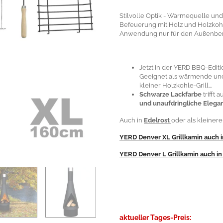
Stilvolle Optik - Wärmequelle und
Befeuerung mit Holz und Holzkoh
Anwendung nur für den Außenbe
Jetzt in der YERD BBQ-Edition
Geeignet als wärmende und 
kleiner Holzkohle-Grill...
Schwarze Lackfarbe
trifft
und unaufdringliche Elega
Auch in
Edelrost
oder als kleinere
YERD Denver XL Grillkamin
auch 
YERD Denver L Grillkamin
auch i
aktueller Tages-Preis: