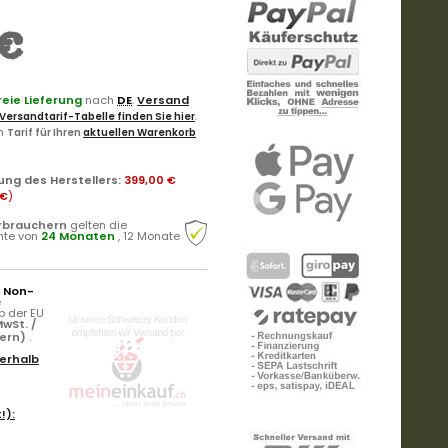
€
eie Lieferung
nach
DE
.
Versand
Versandtarif-Tabelle finden Sie hier
.
en
Tarif für Ihren
aktuellen Warenkorb
ung des Herstellers
:
399,00 €
 €
)
rbrauchern
gelten die
hte von
24 Monaten
, 12 Monate
r Non-
e
b der EU
wSt. /
uern)
.
erhalb
!):