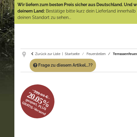
Wir liefern zum besten Preis sicher aus Deutschland. Und wi
deinem Land:
Bestätige bitte kurz dein Lieferland innerhal
deinen Standort zu sehen...
Zurück zur Liste
Startseite
Feuerstellen
Terrassenfeuer
Frage zu diesem Artikel...??
399.00 €
20.05%
gespart, PLUS
GRATIS-Versand