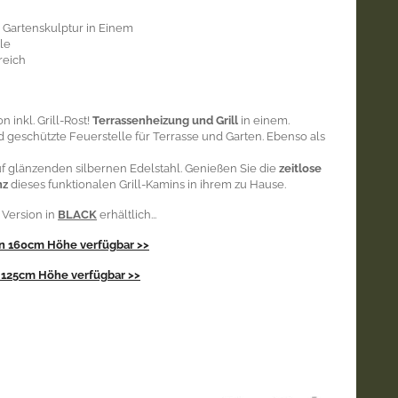
 Gartenskulptur in Einem
le
reich
 inkl. Grill-Rost!
Terrassenheizung und Grill
in einem.
geschützte Feuerstelle für Terrasse und Garten. Ebenso als
 auf glänzenden silbernen Edelstahl. Genießen Sie die
zeitlose
nz
dieses funktionalen Grill-Kamins in ihrem zu Hause.
 Version in
BLACK
erhältlich...
in 160cm Höhe
verfügbar >>
n 125cm Höhe
verfügbar >>