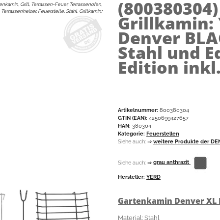
(800380304
enkamin, Grill, Terrassen-Feuer, Terrassenofen,
Terrassenheizer, Feuerstelle, Stahl, Grillkamin
:
Grillkamin
Denver BLA
Stahl und E
Edition inkl.
Artikelnummer:
800380304
GTIN (EAN):
4250699427657
HAN:
380304
Kategorie:
Feuerstellen
Siehe auch:
⇒
weitere Produkte der DE
Siehe auch:
⇒
grau anthrazit
Hersteller:
YERD
Gartenkamin Denver XL 
Material: Stahl