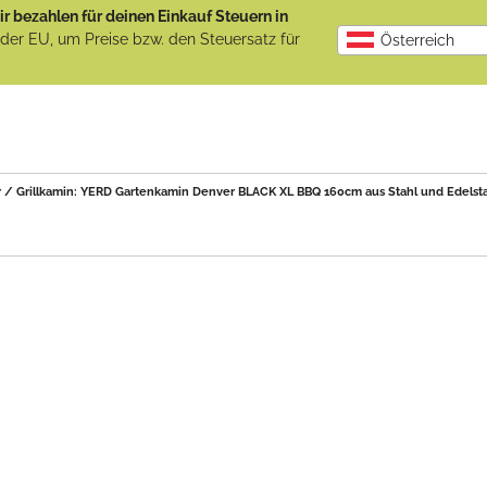
r bezahlen für deinen Einkauf Steuern in
b der EU, um Preise bzw. den Steuersatz für
Österreich
 / Grillkamin: YERD Gartenkamin Denver BLACK XL BBQ 160cm aus Stahl und Edelstahl,