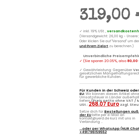
319,00 
✓
inkl. 19% USt. ,
versandkostenfr
(Versandgewicht: 26,00 kg - Unsere
Oder klicken Sie auf "Versand" um d
und Ihrem Zielort
zu berechnen.)
Unverbindliche Preisempfehl
✓
(Sie sparen
20.05%
, also
80,00
✓
Gewährleistung: Gegenüber
Ve
gesetzlichen Mängelhaftungsrec
für gewerbliche Kunden.
Für Kunden in der Schweiz ode
EU:
Wir können diesen Artikel ohn
Umsatzsteuer in Länder außerhal
liefern
(Preis netto ohne VAT / M
268.07 Euro
USt.:
zzgl. Ste
Setze dich für
Bestellungen auß
der EU
bitte per e-Mail an
kontakt@yerd.de kurz mit uns in
Verbindung ...
...oder per
WhatsApp
(NUR Chat
+491796159552