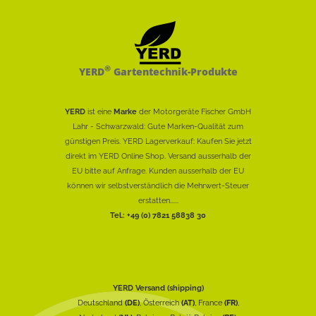
®
YERD
Gartentechnik-Produkte
YERD
ist eine
Marke
der Motorgeräte Fischer GmbH
Lahr - Schwarzwald: Gute Marken-Qualität zum
günstigen Preis. YERD Lagerverkauf: Kaufen Sie jetzt
direkt im YERD Online Shop. Versand ausserhalb der
EU bitte auf Anfrage. Kunden ausserhalb der EU
können wir selbstverständlich die Mehrwert-Steuer
erstatten......
Tel.: +49 (0) 7821 58838 30
YERD Versand (shipping)
Deutschland
(DE)
, Österreich
(AT)
, France
(FR)
,