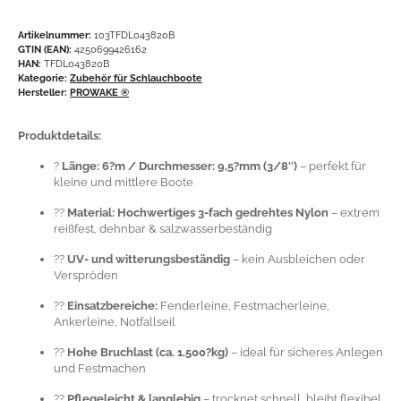
Artikelnummer:
103TFDL043820B
GTIN (EAN):
4250699426162
HAN:
TFDL043820B
Kategorie:
Zubehör für Schlauchboote
Hersteller:
PROWAKE ®
Produktdetails:
?
Länge: 6?m / Durchmesser: 9,5?mm (3/8″)
– perfekt für
kleine und mittlere Boote
??
Material: Hochwertiges 3-fach gedrehtes Nylon
– extrem
reißfest, dehnbar & salzwasserbeständig
??
UV- und witterungsbeständig
– kein Ausbleichen oder
Verspröden
??
Einsatzbereiche:
Fenderleine, Festmacherleine,
Ankerleine, Notfallseil
??
Hohe Bruchlast (ca. 1.500?kg)
– ideal für sicheres Anlegen
und Festmachen
??
Pflegeleicht & langlebig
– trocknet schnell, bleibt flexibel