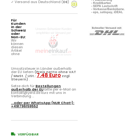
✓
Versand aus Deutschland (
DE
)
Für
Kunden
in der
Schweiz
oder
Non-EU:
Wir
können
diesen
Artikel
ohne
Umsatzsteuer in Länder außerhalb
der EU liefern
(Preis netto ohne VAT
7.48 Euro
/ MwSt. / USt.:
zzgl.
Steuern)
.
Setze dich für
Bestellungen
außerhalb der EU
bitte per e-Mail an
kontakt@yerd.de kurz mit uns in
Verbindung ...
...oder per
WhatsApp
(NUR Chat!):
+491796159552
VERFÜGBAR