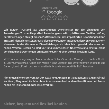
Wir nutzen Trustami als unabhängigen Dienstleister für die Einholung von
Bewertungen. Trustami importiert Bewertungen von Drittplattformen. Die Überprüfung
der Bewertungen obliegt diesen Plattformen. Bei den importierten Bewertungen kann
Trustami nicht sicherstellen, dass diese Bewertungen ausschließlich von Verbrauchern
stammen, die die Waren oder Dienstleistung auch tatsächlich genutzt oder erworben
haben. Weitere Details zur Herkunft und unmittelbaren Nachverfolung bzw. Referenz
der einzelnen Bewertungen, erhalten Sie durch klicken auf das Trustami-Logo.
YERD ist eine eingetragene Marke und ein Online-Shop der Motorgeräte Fischer GmbH
in Lahr/Schwarzwald. Unter der Marke YERD vertreibt das Unternehmen Produkte aus
Garten-, Land-, Forst- und Kommunaltechnik sowie ausgewählte D2C-Produkte.
Hier finden Sie unsern Verkauf auf
Ebay
und
Amazon
. Bitte beachten Sie, dass wir bei
Kaufland, Ebay (motofischtec) bzw. Amazon eventuell andere Konditionen und Preise
haben, als in unserem Lager-Direktverkauf.
Sicher, bequem und flexibel kaufen...