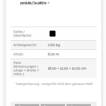
yerd.de/?a=18675
➔
Produkteigenschaft
Wert
Farbe /
Oberfläche:
Artikelgewicht:
0,60
kg
Inhalt:
6,00 m
Pack-
Abmessungen (
18,00 × 12,00 × 10,00 cm
Länge × Breite ×
Höhe ):
* Kategorisierung - entspricht nicht dem genauen Maß!