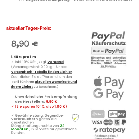
aktueller Tages-Preis:
8,90 €
1,48 € pro 1 m
✓
inkl. 19% USt. , zzgl.
Versand
(Versandgewicht: 0,00 kg - Unsere
Versandtarif-Tabelle finden Sie hier
.
Oder klicken Sie auf "Versand" um den
Tarif für Ihren
aktuellen Warenkorb und
Ihrem Zielort
zu berechnen.)
Unverbindliche Preisempfehlung
des Herstellers
:
9,90 €
✓
(Sie sparen
10.1%
, also
1,00 €
)
✓
Gewährleistung: Gegenüber
Verbrauchern
gelten die
gesetzlichen
Mängelhaftungsrechte von
24
Monaten
, 12 Monate für gewerbliche
Kunden.