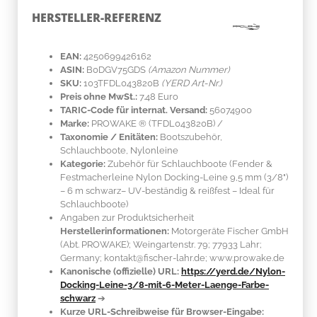
HERSTELLER-REFERENZ
EAN:
4250699426162
ASIN:
B0DGV75GDS
(Amazon Nummer)
SKU:
103TFDL043820B
(YERD Art-Nr.)
Preis ohne MwSt.:
7.48 Euro
TARIC-Code für internat. Versand:
56074900
Marke:
PROWAKE ®
(TFDL043820B)
/
Taxonomie / Enitäten:
Bootszubehör,
Schlauchboote, Nylonleine
Kategorie:
Zubehör für Schlauchboote (Fender &
Festmacherleine Nylon Docking-Leine 9,5 mm (3/8")
– 6 m schwarz– UV-beständig & reißfest – Ideal für
Schlauchboote)
Angaben zur Produktsicherheit
Herstellerinformationen:
Motorgeräte Fischer GmbH
(Abt. PROWAKE); Weingartenstr. 79; 77933 Lahr;
Germany; kontakt@fischer-lahr.de; www.prowake.de
Kanonische (offizielle) URL:
https://yerd.de/Nylon-
Docking-Leine-3/8-mit-6-Meter-Laenge-Farbe-
schwarz
➔
Kurze URL-Schreibweise für Browser-Eingabe: