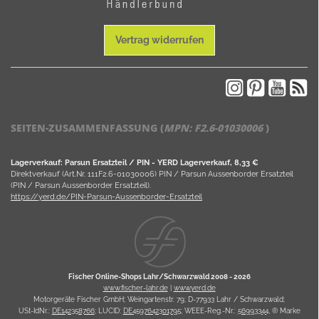
Vertrag widerrufen
SEITEN-ZUSAMMENFASSUNG (
MPN:
F2.6-01030006
)
Lagerverkauf: Parsun Ersatzteil / PIN - YERD Lagerverkauf, 8,33 €
Direktverkauf (Art.Nr. 111F2.6-01030006) PIN / Parsun Aussenborder Ersatzteil
(PIN / Parsun Aussenborder Ersatzteil).
https://yerd.de/PIN-Parsun-Aussenborder-Ersatzteil
Fischer Online-Shops Lahr/Schwarzwald 2008 -
2026
www.fischer-lahr.de
|
www.yerd.de
Motorgeräte Fischer GmbH; Weingartenstr. 79; D-77933 Lahr / Schwarzwald;
USt-IdNr.:
DE142358766
; LUCID:
DE4597642301795
; WEEE-Reg.-Nr.:
56993344
, ® Marke