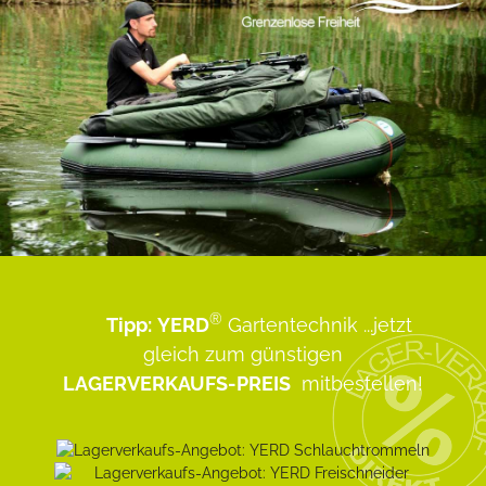
®
Tipp:
YERD
Gartentechnik
...jetzt
gleich zum günstigen
LAGERVERKAUFS-PREIS
mitbestellen!