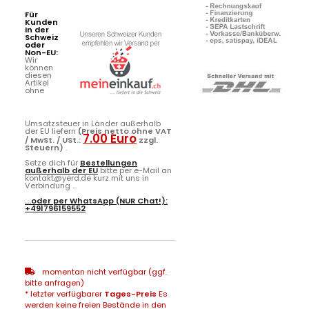
Für
Kunden
in der
Schweiz
oder
Non-EU:
Wir
können
diesen
Artikel
ohne
Umsatzsteuer in Länder außerhalb
der EU liefern
(Preis netto ohne VAT
7.00 Euro
/ MwSt. / USt.:
zzgl.
Steuern)
.
Setze dich für
Bestellungen
außerhalb der EU
bitte per e-Mail an
kontakt@yerd.de kurz mit uns in
Verbindung ...
...oder per
WhatsApp
(NUR Chat!):
+491796159552
momentan nicht verfügbar (ggf.
bitte anfragen)
* letzter verfügbarer
Tages-Preis
Es
werden keine freien Bestände in den