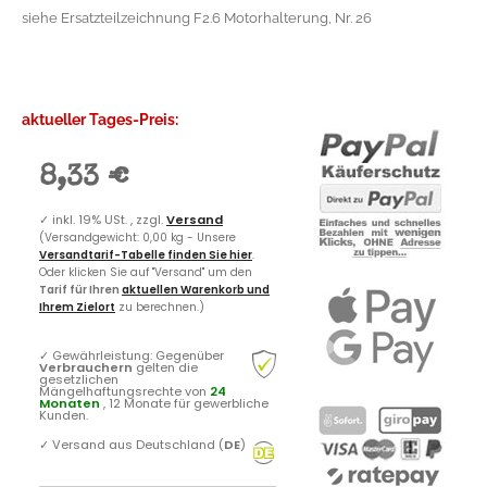
siehe Ersatzteilzeichnung F2.6 Motorhalterung, Nr. 26
aktueller Tages-Preis:
8,33 €
✓
inkl. 19% USt. , zzgl.
Versand
(Versandgewicht: 0,00 kg - Unsere
Versandtarif-Tabelle finden Sie hier
.
Oder klicken Sie auf "Versand" um den
Tarif für Ihren
aktuellen Warenkorb und
Ihrem Zielort
zu berechnen.)
✓
Gewährleistung: Gegenüber
Verbrauchern
gelten die
gesetzlichen
Mängelhaftungsrechte von
24
Monaten
, 12 Monate für gewerbliche
Kunden.
✓
Versand aus Deutschland (
DE
)