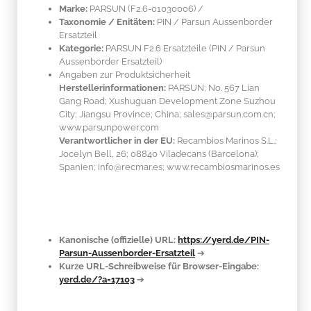
Marke:
PARSUN
(F2.6-01030006)
/
Taxonomie / Enitäten:
PIN / Parsun Aussenborder
Ersatzteil
Kategorie:
PARSUN F2.6 Ersatzteile (PIN / Parsun
Aussenborder Ersatzteil)
Angaben zur Produktsicherheit
Herstellerinformationen:
PARSUN; No. 567 Lian
Gang Road; Xushuguan Development Zone Suzhou
City; Jiangsu Province; China; sales@parsun.com.cn;
www.parsunpower.com
Verantwortlicher in der EU:
Recambios Marinos S.L.;
Jocelyn Bell, 26; 08840 Viladecans (Barcelona);
Spanien; info@recmar.es; www.recambiosmarinos.es
Kanonische (offizielle) URL:
https://yerd.de/PIN-
Parsun-Aussenborder-Ersatzteil
➔
Kurze URL-Schreibweise für Browser-Eingabe:
yerd.de/?a=17103
➔