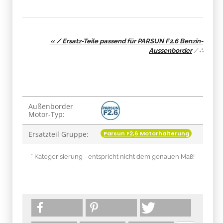
« / Ersatz-Teile passend für PARSUN F2.6 Benzin-
Aussenborder
/
∴
Produkteigenschaft
Wert
Außenborder
Motor-Typ:
Parsun F2,6 Motorhalterung
Ersatzteil Gruppe:
* Kategorisierung - entspricht nicht dem genauen Maß!