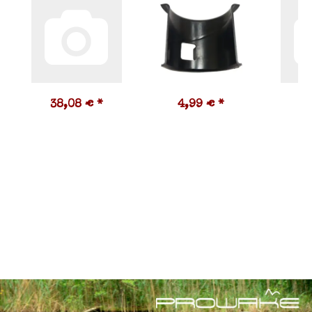
38,08 €
*
4,99 €
*
1