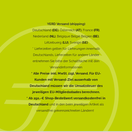
YERD Versand (shipping)
Deutschland
(DE)
, Österreich
(AT)
, France
(FR)
,
Nederland
(NL)
, Belgique België Belgien
(BE)
,
Lëtzebuerg
(LU)
, Sverige
(SE)
* Lieferzeiten gelten für Lieferungen innerhalb
Deutschlands, Lieferzeiten für andere Länder
entnehmen Sie bitte der Schaltfläche mit den
Versandinformationen
* Alle Preise inkl. MwSt. zzgl. Versand. Für EU-
Kunden mit Versand-Ziel ausserhalb von
Deutschland müssen wir die Umsatzsteuer des
jeweiligen EU-Mitgliedsstaates berechnen.
* Ab 250,-€ Shop-Bestellwert versandkostenfrei in
Deutschland
und in den beim jeweiligen Artikel als
versandfrei gekennzeichneten Ländern!