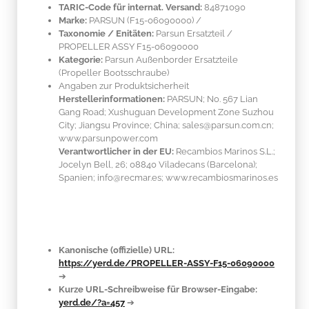
TARIC-Code für internat. Versand:
84871090
Marke:
PARSUN
(F15-06090000)
/
Taxonomie / Enitäten:
Parsun Ersatzteil /
PROPELLER ASSY F15-06090000
Kategorie:
Parsun Außenborder Ersatzteile
(Propeller Bootsschraube)
Angaben zur Produktsicherheit
Herstellerinformationen:
PARSUN; No. 567 Lian
Gang Road; Xushuguan Development Zone Suzhou
City; Jiangsu Province; China; sales@parsun.com.cn;
www.parsunpower.com
Verantwortlicher in der EU:
Recambios Marinos S.L.;
Jocelyn Bell, 26; 08840 Viladecans (Barcelona);
Spanien; info@recmar.es; www.recambiosmarinos.es
Kanonische (offizielle) URL:
https://yerd.de/PROPELLER-ASSY-F15-06090000
➔
Kurze URL-Schreibweise für Browser-Eingabe:
yerd.de/?a=457
➔