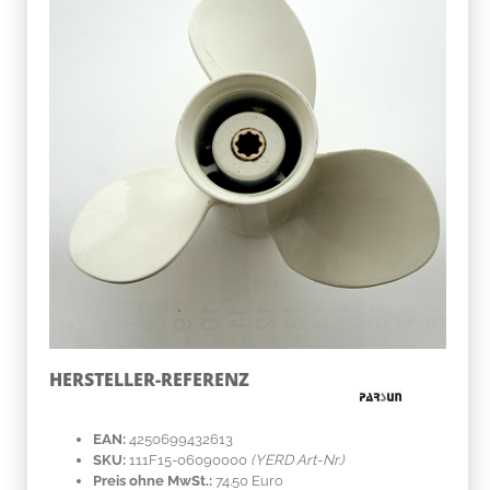
HERSTELLER-REFERENZ
EAN:
4250699432613
SKU:
111F15-06090000
(YERD Art-Nr.)
Preis ohne MwSt.:
74.50 Euro