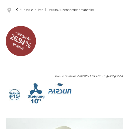
Zurück zur Liste
Parsun Außenborder Ersatzteile
121.34 €
26.94%
gespart
Parsun Ersatzteil / PROPELLER ASSY F15-06090000
: