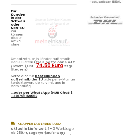
Für
Kunden
in der
Schweiz
oder
Non-EU:
Wir
können
diesen
Artikel
ohne
Umsatzsteuer in Länder außerhalb
der EU liefern
(Preis netto ohne VAT
74.50 Euro
/ MwSt. / USt.:
zzgl.
Steuern)
.
Setze dich für
Bestellungen
außerhalb der EU
bitte per e-Mail an
kontakt@yerd.de kurz mit uns in
Verbindung ...
...oder per
WhatsApp
(NUR Chat!):
+491796159552
KNAPPER LAGERBESTAND
aktuelle Lieferzeit
:
1 - 3 Werktage
Ab 250,-€ Lagerverkaufs-Wert