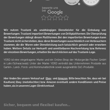
Wir nutzen Trustami als unabhängigen Dienstleister für die Einholung von
Bewertungen. Trustami importiert Bewertungen von Drittplattformen. Die Überprüfung
der Bewertungen obliegt diesen Plattformen. Bei den importierten Bewertungen kann
Trustami nicht sicherstellen, dass diese Bewertungen ausschließlich von Verbrauchern
stammen, die die Waren oder Dienstleistung auch tatsächlich genutzt oder erworben
haben. Weitere Details zur Herkunft und unmittelbaren Nachverfolung bzw. Referenz
der einzelnen Bewertungen, erhalten Sie durch klicken auf das Trustami-Logo.
YERD ist eine eingetragene Marke und ein Online-Shop der Motorgeräte Fischer GmbH
in Lahr/Schwarzwald. Unter der Marke YERD vertreibt das Unternehmen Produkte aus
Garten-, Land-, Forst- und Kommunaltechnik sowie ausgewählte D2C-Produkte.
Hier finden Sie unsern Verkauf auf
Ebay
und
Amazon
. Bitte beachten Sie, dass wir bei
Kaufland, Ebay (motofischtec) bzw. Amazon eventuell andere Konditionen und Preise
haben, als in unserem Lager-Direktverkauf.
Sicher, bequem und flexibel kaufen...