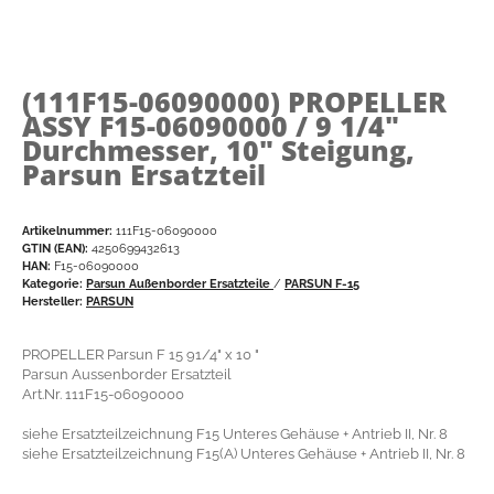
(111F15-06090000)
PROPELLER
ASSY F15-06090000 / 9 1/4"
Durchmesser, 10" Steigung,
Parsun Ersatzteil
Artikelnummer:
111F15-06090000
GTIN (EAN):
4250699432613
HAN:
F15-06090000
Kategorie:
Parsun Außenborder Ersatzteile
/
PARSUN F-15
Hersteller:
PARSUN
PROPELLER Parsun F 15 91/4" x 10 "
Parsun Aussenborder Ersatzteil
Art.Nr. 111F15-06090000
siehe Ersatzteilzeichnung F15 Unteres Gehäuse + Antrieb II, Nr. 8
siehe Ersatzteilzeichnung F15(A) Unteres Gehäuse + Antrieb II, Nr. 8