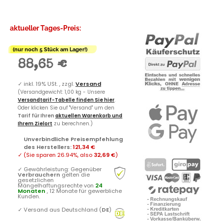
aktueller Tages-Preis:
(nur noch 5 Stück am Lager!)
88,65 €
✓
inkl. 19% USt. , zzgl.
Versand
(Versandgewicht: 1,00 kg - Unsere
Versandtarif-Tabelle finden Sie hier
.
Oder klicken Sie auf "Versand" um den
Tarif für Ihren
aktuellen Warenkorb und
Ihrem Zielort
zu berechnen.)
Unverbindliche Preisempfehlung
des Herstellers
:
121,34 €
✓
(Sie sparen
26.94%
, also
32,69 €
)
✓
Gewährleistung: Gegenüber
Verbrauchern
gelten die
gesetzlichen
Mängelhaftungsrechte von
24
Monaten
, 12 Monate für gewerbliche
Kunden.
✓
Versand aus Deutschland (
DE
)