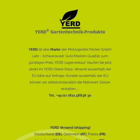
®
YERD
Gartentechnik-Produkte
YERD
ist eine
Marke
der Motorgeräte Fischer GmbH
Lahr - Schwarzwald: Gute Marken-Qualität zum
günstigen Preis. YERD Lagerverkauf: Kaufen Sie jetzt
direkt im YERD Online Shop. Versand ausserhalb der
EU bitte auf Anfrage. Kunden ausserhalb der EU
können wir selbstverständlich die Mehrwert-Steuer
erstatten......
Tel.: +49 (0) 7821 58838 30
YERD Versand (shipping)
Deutschland
(DE)
, Österreich
(AT)
, France
(FR)
,