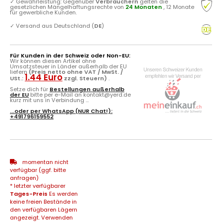
✓
Gewährleistung: Gegenüber
Verbrauchern
gelten die
gesetzlichen Mängelhaftungsrechte von
24 Monaten
, 12 Monate
für gewerbliche Kunden.
✓
Versand aus Deutschland (
DE
)
Für Kunden in der Schweiz oder Non-EU:
Wir können diesen Artikel ohne
Umsatzsteuer in Länder außerhalb der EU
liefern
(Preis netto ohne VAT / MwSt. /
1.44 Euro
USt.:
zzgl. Steuern)
.
Setze dich für
Bestellungen außerhalb
der EU
bitte per e-Mail an kontakt@yerd.de
kurz mit uns in Verbindung ...
...oder per
WhatsApp
(NUR Chat!):
+491796159552
momentan nicht
verfügbar (ggf. bitte
anfragen)
* letzter verfügbarer
Tages-Preis
Es werden
keine freien Bestände in
den verfügbaren Lägern
angezeigt. Verwenden