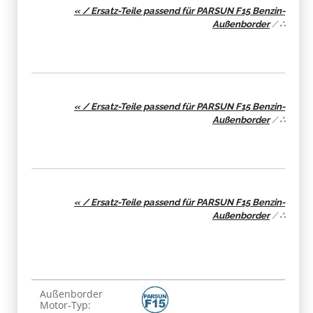
« / Ersatz-Teile passend für PARSUN F15 Benzin-
Außenborder
/
∴
« / Ersatz-Teile passend für PARSUN F15 Benzin-
Außenborder
/
∴
« / Ersatz-Teile passend für PARSUN F15 Benzin-
Außenborder
/
∴
Produkteigenschaft
Wert
Außenborder
Motor-Typ: