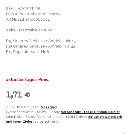
SEAL, WATER PIPE
Parsun Aussenborder Ersatzteil
Art.Nr. 111F15-06060004
siehe Ersatzteilzeichnung:
F15 Unteres Gehäuse + Antrieb II, Nr. 15
F15 Unteres Gehäuse + Antrieb I, Nr. 42
F15 Reparaturset II, Nr. 8
aktueller Tages-Preis:
1,71 €
✓
inkl. 19% USt. , zzgl.
Versand
(Versandgewicht: 0,05 kg - Unsere
Versandtarif-Tabelle finden Sie hier
.
Oder klicken Sie auf "Versand" um den
Tarif für Ihren
aktuellen Warenkorb
und Ihrem Zielort
zu berechnen.)