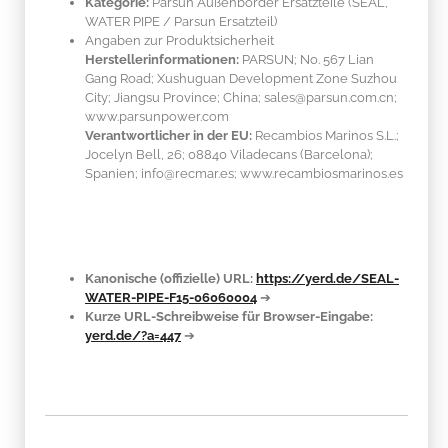
Kategorie:
Parsun Außenborder Ersatzteile (SEAL,
WATER PIPE / Parsun Ersatzteil)
Angaben zur Produktsicherheit
Herstellerinformationen:
PARSUN; No. 567 Lian
Gang Road; Xushuguan Development Zone Suzhou
City; Jiangsu Province; China; sales@parsun.com.cn;
www.parsunpower.com
Verantwortlicher in der EU:
Recambios Marinos S.L.;
Jocelyn Bell, 26; 08840 Viladecans (Barcelona);
Spanien; info@recmar.es; www.recambiosmarinos.es
Kanonische (offizielle) URL:
https://yerd.de/SEAL-
WATER-PIPE-F15-06060004
➔
Kurze URL-Schreibweise für Browser-Eingabe:
yerd.de/?a=447
➔