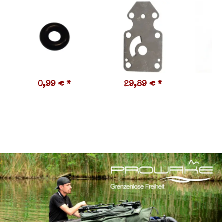
0,99 €
*
29,89 €
*
1