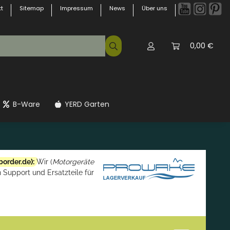
t
Sitemap
Impressum
News
Über uns
0,00 €
B-Ware
YERD Garten
border.de
):
Wir (
Motorgeräte
 Support und Ersatzteile für