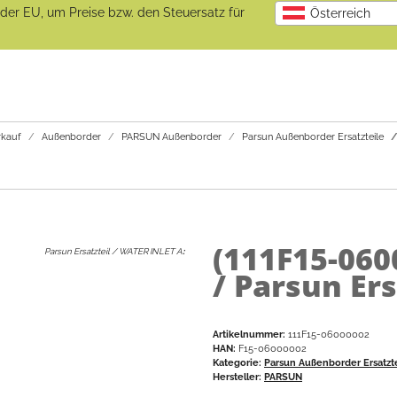
b der EU, um Preise bzw. den Steuersatz für
Österreich
kauf
Außenborder
PARSUN Außenborder
Parsun Außenborder Ersatzteile
(111F15-06
Parsun Ersatzteil / WATER INLET A
:
/ Parsun Ers
Artikelnummer:
111F15-06000002
HAN:
F15-06000002
Kategorie:
Parsun Außenborder Ersatzt
Hersteller:
PARSUN