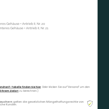
res Gehäuse + Antrieb II, Nr. 20
teres Gehäuse + Antrieb II, Nr. 21
ndtarif-Tabelle finden Sie hier
. Oder klicken Sie auf "Versand" um den
 Ihrem Zielort
zu berechnen.)
rauchern
gelten die gesetzlichen Mängelhaftungsrechte von
liche Kunden.