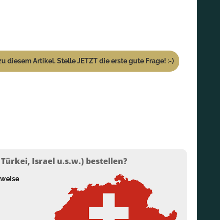
u diesem Artikel. Stelle JETZT die erste gute Frage! :-)
ürkei, Israel u.s.w.) bestellen?
lweise