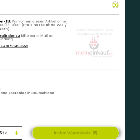
on-EU:
Wir können diesen Artikel ohne
r EU liefern
(Preis netto ohne VAT /
euern)
.
alb der EU
bitte per e-Mail an
ndung ...
:
+491796159552
e
and kostenlos in Deutschland
Stk
In den Warenkorb