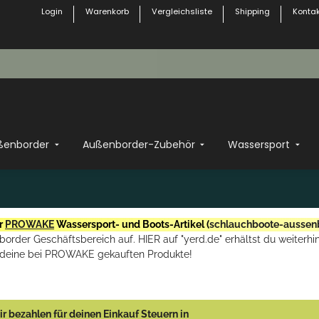
Login
Warenkorb
Vergleichsliste
Shipping
Kontak
ßenborder
Außenborder-Zubehör
Wassersport
r
PROWAKE
Wassersport- und Boots-Artikel (
schlauchboote-aussen
rder Geschäftsbereich auf. HIER auf "yerd.de" erhältst du weiterhin
deine bei PROWAKE gekauften Produkte!
r bezahlen für deinen Einkauf Steuern in