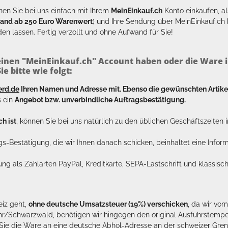
en Sie bei uns einfach mit Ihrem
MeinEinkauf.ch
Konto einkaufen, al
sand ab 250 Euro Warenwert
) und Ihre Sendung über MeinEinkauf.c
en lassen. Fertig verzollt und ohne Aufwand für Sie!
inen "MeinEinkauf.ch" Account haben oder die Ware i
e bitte wie folgt:
erd.de
Ihren Namen und Adresse mit. Ebenso die gewünschten Arti
s ein
Angebot bzw. unverbindliche Auftragsbestätigung.
h ist
, können Sie bei uns natürlich zu den üblichen Geschäftszeite
ags-Bestätigung, die wir Ihnen danach schicken, beinhaltet eine Info
lung als Zahlarten PayPal, Kreditkarte, SEPA-Lastschrift und klassi
eiz geht,
ohne deutsche Umsatzsteuer (19%) verschicken
, da wir vo
hr/Schwarzwald, benötigen wir hingegen den original Ausfuhrstempel 
n Sie die Ware an eine deutsche Abhol-Adresse an der schweizer Gren