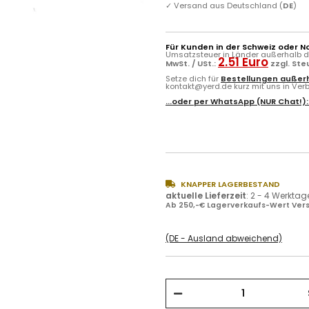
✓
Versand aus Deutschland (
DE
)
Für Kunden in der Schweiz oder N
Umsatzsteuer in Länder außerhalb de
2.51 Euro
MwSt. / USt.:
zzgl. St
Setze dich für
Bestellungen außerh
kontakt@yerd.de kurz mit uns in Verbi
...oder per
WhatsApp
(NUR Chat!)
KNAPPER LAGERBESTAND
aktuelle Lieferzeit
:
2 - 4 Werktag
Ab 250,-€ Lagerverkaufs-Wert Vers
(DE - Ausland abweichend)