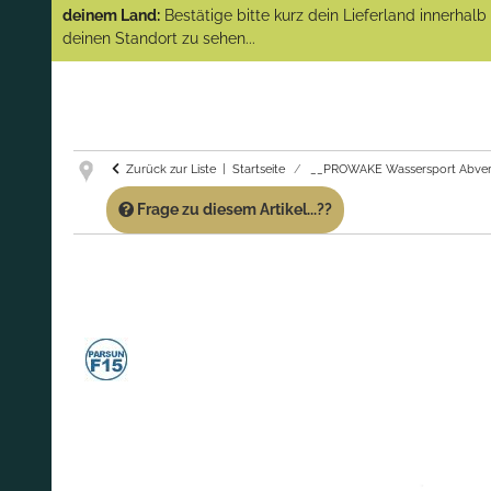
(Abverkauf)!
deinem Land:
Bestätige bitte kurz dein Lieferland innerhal
deinen Standort zu sehen...
GARANTIE UND SERVICE:
Du erhältst über
diese Seite weiterhin Support für PROWAKE
Artikel!
Fragen?
Ruf uns für Fragen zu PROWAKE
Artikeln einfach an!
Zurück zur Liste
Startseite
__PROWAKE Wassersport Abver
Frage zu diesem Artikel...??