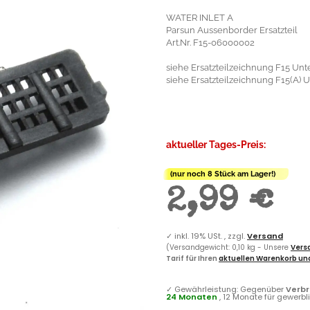
WATER INLET A
Parsun Aussenborder Ersatzteil
Art.Nr. F15-06000002
siehe Ersatzteilzeichnung F15 Unte
siehe Ersatzteilzeichnung F15(A) Un
aktueller Tages-Preis:
(nur noch 8 Stück am Lager!)
2,99 €
✓
inkl. 19% USt. , zzgl.
Versand
(Versandgewicht: 0,10 kg - Unsere
Versa
Tarif für Ihren
aktuellen Warenkorb und
✓
Gewährleistung: Gegenüber
Verb
24 Monaten
, 12 Monate für gewerb