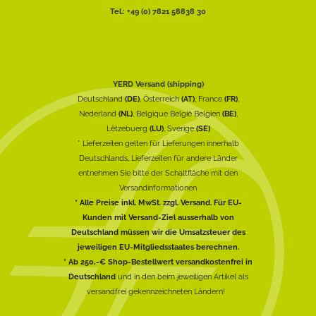
Tel.: +49 (0) 7821 58838 30
YERD Versand (shipping)
Deutschland
(DE)
, Österreich
(AT)
, France
(FR)
,
Nederland
(NL)
, Belgique België Belgien
(BE)
,
Lëtzebuerg
(LU)
, Sverige
(SE)
* Lieferzeiten gelten für Lieferungen innerhalb
Deutschlands, Lieferzeiten für andere Länder
entnehmen Sie bitte der Schaltfläche mit den
Versandinformationen
* Alle Preise inkl. MwSt. zzgl. Versand. Für EU-
Kunden mit Versand-Ziel ausserhalb von
Deutschland müssen wir die Umsatzsteuer des
jeweiligen EU-Mitgliedsstaates berechnen.
* Ab 250,-€ Shop-Bestellwert versandkostenfrei in
Deutschland
und in den beim jeweiligen Artikel als
versandfrei gekennzeichneten Ländern!