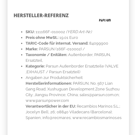
HERSTELLER-REFERENZ
SKU:
111166F-010002
(YERD Art-Nr.)
Preis ohne MwSt.:
19.01 Euro
TARIC-Code für internat. Versand:
84099900
Marke:
PARSUN
(166F-010002)
/
Taxonomie / Enitäten:
Außenborder, PARSUN,
Ersatzteil,
Kategorie:
Parsun Außenborder Ersatzteile (VALVE
,EXHAUST / Parsun Ersatzteil)
Angaben zur Produktsicherheit
Herstellerinformationen:
PARSUN; No. 567 Lian
Gang Road; Xushuguan Development Zone Suzhou
City; Jiangsu Province; China; sales@parsun.com.cn;
www.parsunpower.com
Verantwortlicher in der EU:
Recambios Marinos S.L.;
Jocelyn Bell, 26; 08840 Viladecans (Barcelona);
Spanien; info@recmar.es; www.recambiosmarinos.es