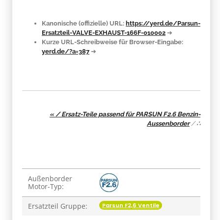
Kanonische (offizielle) URL:
https://yerd.de/Parsun-
Ersatzteil-VALVE-EXHAUST-166F-010002
➔
Kurze URL-Schreibweise für Browser-Eingabe:
yerd.de/?a=387
➔
« / Ersatz-Teile passend für PARSUN F2.6 Benzin-
Aussenborder
/
∴
Produkteigenschaft
Wert
Außenborder
Motor-Typ:
Parsun F2,6 Ventile
Ersatzteil Gruppe: