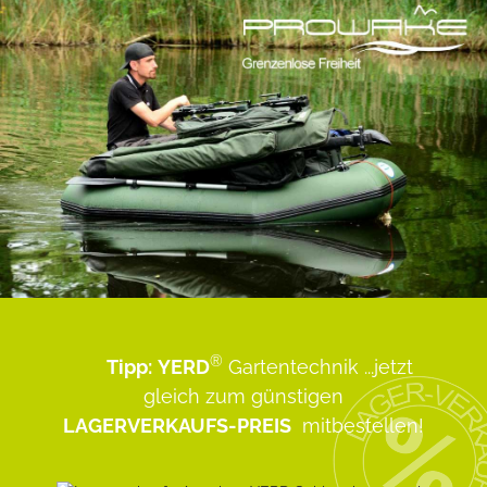
®
Tipp:
YERD
Gartentechnik
...jetzt
gleich zum günstigen
LAGERVERKAUFS-PREIS
mitbestellen!