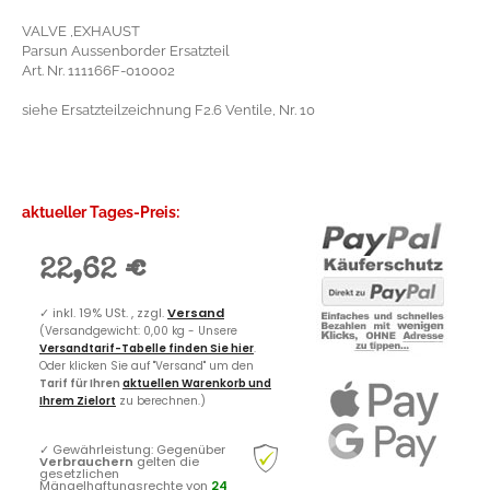
VALVE ,EXHAUST
Parsun Aussenborder Ersatzteil
Art. Nr. 111166F-010002
siehe Ersatzteilzeichnung F2.6 Ventile, Nr. 10
aktueller Tages-Preis:
22,62 €
✓
inkl. 19% USt. , zzgl.
Versand
(Versandgewicht: 0,00 kg - Unsere
Versandtarif-Tabelle finden Sie hier
.
Oder klicken Sie auf "Versand" um den
Tarif für Ihren
aktuellen Warenkorb und
Ihrem Zielort
zu berechnen.)
✓
Gewährleistung: Gegenüber
Verbrauchern
gelten die
gesetzlichen
Mängelhaftungsrechte von
24