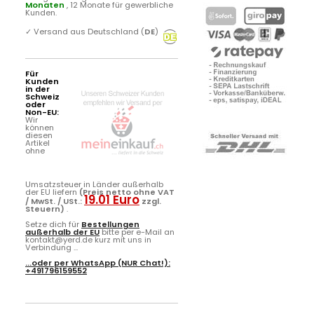
Monaten
, 12 Monate für gewerbliche
Kunden.
✓
Versand aus Deutschland (
DE
)
Für
Kunden
in der
Schweiz
oder
Non-EU:
Wir
können
diesen
Artikel
ohne
Umsatzsteuer in Länder außerhalb
der EU liefern
(Preis netto ohne VAT
19.01 Euro
/ MwSt. / USt.:
zzgl.
Steuern)
.
Setze dich für
Bestellungen
außerhalb der EU
bitte per e-Mail an
kontakt@yerd.de kurz mit uns in
Verbindung ...
...oder per
WhatsApp
(NUR Chat!):
+491796159552