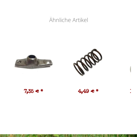
Ähnliche Artikel
7,35 €
*
4,49 €
*
12