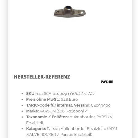
HERSTELLER-REFERENZ
SKU:
111166F-010009
(YERD Art-Nr.)
Preis ohne MwSt.:
6.18 Euro
TARIC-Code für internat. Versand:
84099900
Marke:
PARSUN
(166F-010009)
/
Taxonomie / Enitäten:
Außenborder, PARSUN,
Ersatzteil,
Kategorie:
Parsun Außenborder Ersatzteile (ARM
,VALVE ROCKER / Parsun Ersatzteil)