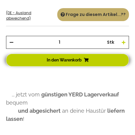
(DE - Ausland
Frage zu diesem Artikel...??
abweichend)
Stk
In den Warenkorb
... jetzt vom
günstigen YERD Lagerverkauf
bequem
und abgesichert
an deine Haustür
liefern
lassen
!