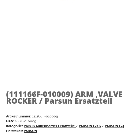
(111166F-010009)
ARM ,VALVE
ROCKER / Parsun Ersatzteil
Artikelnummer:
111166F-010009
HAN:
166F-010009
Kategorie:
Parsun Außenborder Ersatzteile
/
PARSUN F-2.6
/
PARSUN F-5
Hersteller:
PARSUN