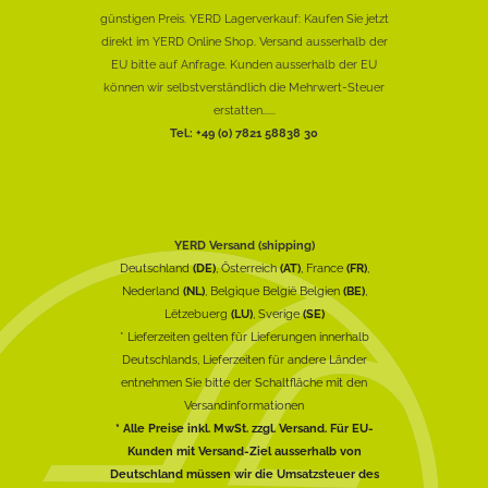
günstigen Preis. YERD Lagerverkauf: Kaufen Sie jetzt
direkt im YERD Online Shop. Versand ausserhalb der
EU bitte auf Anfrage. Kunden ausserhalb der EU
können wir selbstverständlich die Mehrwert-Steuer
erstatten......
Tel.: +49 (0) 7821 58838 30
YERD Versand (shipping)
Deutschland
(DE)
, Österreich
(AT)
, France
(FR)
,
Nederland
(NL)
, Belgique België Belgien
(BE)
,
Lëtzebuerg
(LU)
, Sverige
(SE)
* Lieferzeiten gelten für Lieferungen innerhalb
Deutschlands, Lieferzeiten für andere Länder
entnehmen Sie bitte der Schaltfläche mit den
Versandinformationen
* Alle Preise inkl. MwSt. zzgl. Versand. Für EU-
Kunden mit Versand-Ziel ausserhalb von
Deutschland müssen wir die Umsatzsteuer des