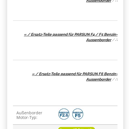
Aussenborder
/
∴
« / Ersatz-Teile passend für PARSUN F4 / F5 Benzin-
Aussenborder
/
∴
« / Ersatz-Teile passend für PARSUN F6 Benzin-
Aussenborder
/
∴
Produkteigenschaft
Wert
Außenborder
Motor-Typ: