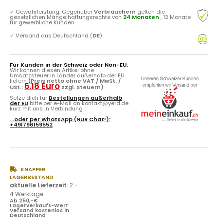
✓
Gewährleistung: Gegenüber
Verbrauchern
gelten die
gesetzlichen Mängelhaftungsrechte von
24 Monaten
, 12 Monate
für gewerbliche Kunden.
✓
Versand aus Deutschland (
DE
)
Für Kunden in der Schweiz oder Non-EU:
Wir können diesen Artikel ohne
Umsatzsteuer in Länder außerhalb der EU
liefern
(Preis netto ohne VAT / MwSt. /
6.18 Euro
USt.:
zzgl. Steuern)
.
Setze dich für
Bestellungen außerhalb
der EU
bitte per e-Mail an kontakt@yerd.de
kurz mit uns in Verbindung ...
...oder per
WhatsApp
(NUR Chat!):
+491796159552
KNAPPER
LAGERBESTAND
aktuelle Lieferzeit
:
2 -
4 Werktage
Ab 250,-€
Lagerverkaufs-Wert
Versand kostenlos in
Deutschland