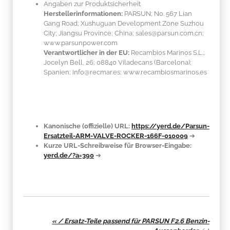
Angaben zur Produktsicherheit
Herstellerinformationen:
PARSUN; No. 567 Lian
Gang Road; Xushuguan Development Zone Suzhou
City; Jiangsu Province; China; sales@parsun.com.cn;
www.parsunpower.com
Verantwortlicher in der EU:
Recambios Marinos S.L.;
Jocelyn Bell, 26; 08840 Viladecans (Barcelona);
Spanien; info@recmar.es; www.recambiosmarinos.es
Kanonische (offizielle) URL:
https://yerd.de/Parsun-
Ersatzteil-ARM-VALVE-ROCKER-166F-010009
➔
Kurze URL-Schreibweise für Browser-Eingabe:
yerd.de/?a=390
➔
« / Ersatz-Teile passend für PARSUN F2.6 Benzin-