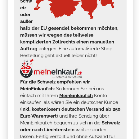
Schw
eiz
oder
außer
halb der EU gesendet bekommen möchten,
müssen wir wegen des teilweise
komplizierten Zollrechts einen manuellen
Auftrag
anlegen. Eine automatisierte Shop-
Bestellung geht aktuell leider nicht!
Für die Schweiz empfehlen wir
MeinEinkauf.ch:
So können Sie bei uns
einfach mit Ihrem
MeinEinkauf.ch
Konto
einkaufen, als wären Sie ein deutscher Kunde
(
inkl. kostenlosem deutschen Versand ab 250
Euro Warenwert
) und Ihre Sendung über
MeinEinkauf.ch bequem zu sich in die
Schweiz
oder nach Liechtenstein
weiter senden
lassen. Fertig verzollt und ohne Aufwand für