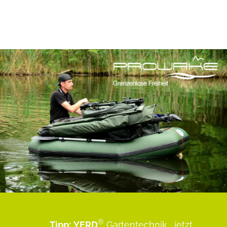
®
Tipp:
YERD
Gartentechnik
...jetzt