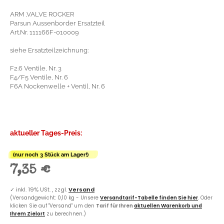
ARM ,VALVE ROCKER
Parsun Aussenborder Ersatzteil
Art.Nr. 111166F-010009
siehe Ersatzteilzeichnung:
F2.6 Ventile, Nr. 3
F4/F5 Ventile, Nr. 6
F6A Nockenwelle + Ventil, Nr. 6
aktueller Tages-Preis:
(nur noch 3 Stück am Lager!)
7,35 €
✓
inkl. 19% USt. , zzgl.
Versand
(Versandgewicht: 0,10 kg - Unsere
Versandtarif-Tabelle finden Sie hier
. Oder
klicken Sie auf "Versand" um den
Tarif für Ihren
aktuellen Warenkorb und
Ihrem Zielort
zu berechnen.)