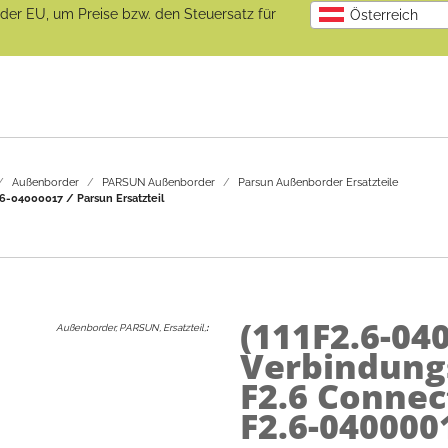
b der EU, um Preise bzw. den Steuersatz für
Österreich
Außenborder
PARSUN Außenborder
Parsun Außenborder Ersatzteile
6-04000017 / Parsun Ersatzteil
(111F2.6-04
Außenborder, PARSUN, Ersatzteil,
:
Verbindung
F2.6 Connec
F2.6-0400001