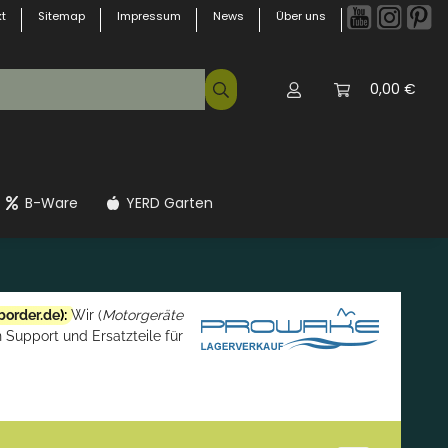
t
Sitemap
Impressum
News
Über uns
0,00 €
B-Ware
YERD Garten
border.de
):
Wir (
Motorgeräte
 Support und Ersatzteile für