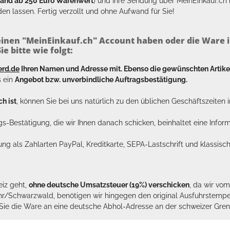
sand ab 250 Euro Warenwert
) und Ihre Sendung über MeinEinkauf.c
en lassen. Fertig verzollt und ohne Aufwand für Sie!
inen "MeinEinkauf.ch" Account haben oder die Ware i
e bitte wie folgt:
erd.de
Ihren Namen und Adresse mit. Ebenso die gewünschten Arti
s ein
Angebot bzw. unverbindliche Auftragsbestätigung.
h ist
, können Sie bei uns natürlich zu den üblichen Geschäftszeite
ags-Bestätigung, die wir Ihnen danach schicken, beinhaltet eine Info
lung als Zahlarten PayPal, Kreditkarte, SEPA-Lastschrift und klassi
eiz geht,
ohne deutsche Umsatzsteuer (19%) verschicken
, da wir vo
hr/Schwarzwald, benötigen wir hingegen den original Ausfuhrstempel 
n Sie die Ware an eine deutsche Abhol-Adresse an der schweizer Gren