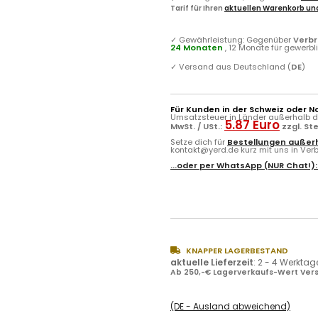
Tarif für Ihren
aktuellen Warenkorb und
✓
Gewährleistung: Gegenüber
Verb
24 Monaten
, 12 Monate für gewerb
✓
Versand aus Deutschland (
DE
)
Für Kunden in der Schweiz oder N
Umsatzsteuer in Länder außerhalb de
5.87 Euro
MwSt. / USt.:
zzgl. St
Setze dich für
Bestellungen außerh
kontakt@yerd.de kurz mit uns in Verbi
...oder per
WhatsApp
(NUR Chat!)
KNAPPER LAGERBESTAND
aktuelle Lieferzeit
:
2 - 4 Werktag
Ab 250,-€ Lagerverkaufs-Wert Vers
(DE - Ausland abweichend)