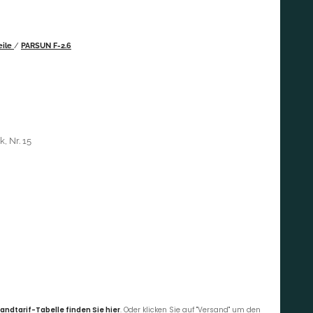
eile
/
PARSUN F-2.6
, Nr. 15
andtarif-Tabelle finden Sie hier
. Oder klicken Sie auf "Versand" um den