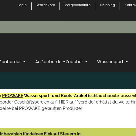
Login
Warenkorb
Vergleichsliste
Shipping
Kontak
ßenborder
Außenborder-Zubehör
Wassersport
r
PROWAKE
Wassersport- und Boots-Artikel (
schlauchboote-aussen
rder Geschäftsbereich auf. HIER auf "yerd.de" erhältst du weiterhin
deine bei PROWAKE gekauften Produkte!
r bezahlen für deinen Einkauf Steuern in