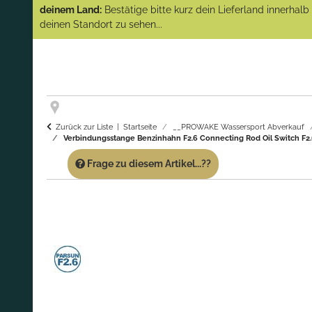
(Abverkauf)!
deinem Land:
Bestätige bitte kurz dein Lieferland innerhal
deinen Standort zu sehen...
GARANTIE UND SERVICE:
Du erhältst über
diese Seite weiterhin Support für PROWAKE
Artikel!
Fragen?
Ruf uns für Fragen zu PROWAKE
Artikeln einfach an!
Zurück zur Liste
Startseite
__PROWAKE Wassersport Abverkauf
Verbindungsstange Benzinhahn F2.6 Connecting Rod Oil Switch F2.
Frage zu diesem Artikel...??