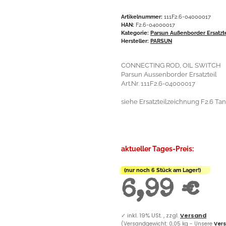
Artikelnummer:
111F2.6-04000017
HAN:
F2.6-04000017
Kategorie:
Parsun Außenborder Ersatzt
Hersteller:
PARSUN
CONNECTING ROD, OIL SWITCH
Parsun Aussenborder Ersatzteil
Art.Nr. 111F2.6-04000017
siehe Ersatzteilzeichnung F2.6 Tank
aktueller Tages-Preis:
(nur noch 6 Stück am Lager!)
6,99 €
✓
inkl. 19% USt. , zzgl.
Versand
(Versandgewicht: 0,05 kg - Unsere
Vers