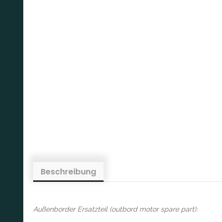
Beschreibung
Außenborder Ersatzteil (outbord motor spare part):