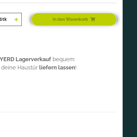
Stk
In den Warenkorb
 YERD Lagerverkauf
bequem
 deine Haustür
liefern lassen
!