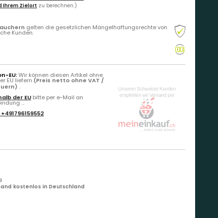
 Ihrem Zielort
zu berechnen.)
rauchern
gelten die gesetzlichen Mängelhaftungsrechte von
liche Kunden.
on-EU:
Wir können diesen Artikel ohne
r EU liefern
(Preis netto ohne VAT /
euern)
.
alb der EU
bitte per e-Mail an
ndung ...
:
+491796159552
e
and kostenlos in Deutschland