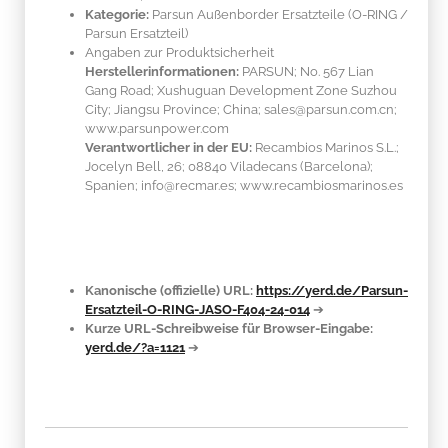
Kategorie:
Parsun Außenborder Ersatzteile (O-RING /
Parsun Ersatzteil)
Angaben zur Produktsicherheit
Herstellerinformationen:
PARSUN; No. 567 Lian
Gang Road; Xushuguan Development Zone Suzhou
City; Jiangsu Province; China; sales@parsun.com.cn;
www.parsunpower.com
Verantwortlicher in der EU:
Recambios Marinos S.L.;
Jocelyn Bell, 26; 08840 Viladecans (Barcelona);
Spanien; info@recmar.es; www.recambiosmarinos.es
Kanonische (offizielle) URL:
https://yerd.de/Parsun-
Ersatzteil-O-RING-JASO-F404-24-014
➔
Kurze URL-Schreibweise für Browser-Eingabe:
yerd.de/?a=1121
➔