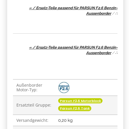
« / Ersatz-Teile passend für PARSUN F2.6 Benzin-
Aussenborder
/
∴
« / Ersatz-Teile passend für PARSUN F2.6 Benzin-
Aussenborder
/
∴
Produkteigenschaft
Wert
Außenborder
Motor-Typ:
Parsun F2,6 Motorblock
Ersatzteil Gruppe:
Parsun F2,6 Tank
Versandgewicht:
0,20 kg