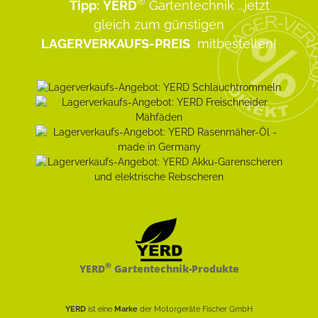
®
Tipp:
YERD
Gartentechnik
...jetzt
gleich zum günstigen
LAGERVERKAUFS-PREIS
mitbestellen!
®
YERD
Gartentechnik-Produkte
YERD
ist eine
Marke
der Motorgeräte Fischer GmbH