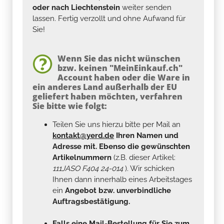
oder nach Liechtenstein
weiter senden
lassen. Fertig verzollt und ohne Aufwand für
Sie!
Wenn Sie das nicht wünschen
bzw. keinen "MeinEinkauf.ch"
Account haben oder die Ware in
ein anderes Land außerhalb der EU
geliefert haben möchten, verfahren
Sie bitte wie folgt:
Teilen Sie uns hierzu bitte per Mail an
kontakt@yerd.de
Ihren Namen und
Adresse mit. Ebenso die gewünschten
Artikelnummern
(z.B. dieser Artikel:
111JASO F404 24-014
). Wir schicken
Ihnen dann innerhalb eines Arbeitstages
ein
Angebot bzw. unverbindliche
Auftragsbestätigung.
Falls eine Mail-Bestellung für Sie zum