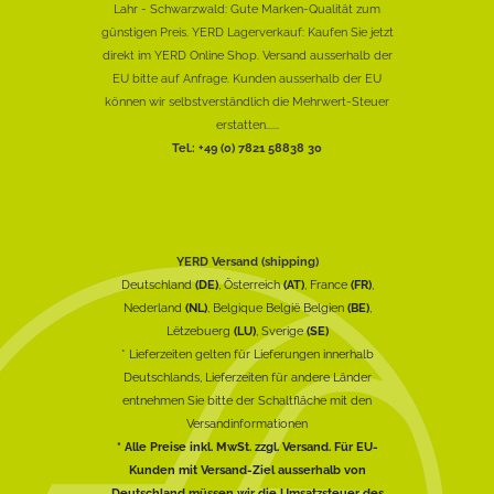
Lahr - Schwarzwald: Gute Marken-Qualität zum
günstigen Preis. YERD Lagerverkauf: Kaufen Sie jetzt
direkt im YERD Online Shop. Versand ausserhalb der
EU bitte auf Anfrage. Kunden ausserhalb der EU
können wir selbstverständlich die Mehrwert-Steuer
erstatten......
Tel.: +49 (0) 7821 58838 30
YERD Versand (shipping)
Deutschland
(DE)
, Österreich
(AT)
, France
(FR)
,
Nederland
(NL)
, Belgique België Belgien
(BE)
,
Lëtzebuerg
(LU)
, Sverige
(SE)
* Lieferzeiten gelten für Lieferungen innerhalb
Deutschlands, Lieferzeiten für andere Länder
entnehmen Sie bitte der Schaltfläche mit den
Versandinformationen
* Alle Preise inkl. MwSt. zzgl. Versand. Für EU-
Kunden mit Versand-Ziel ausserhalb von
Deutschland müssen wir die Umsatzsteuer des