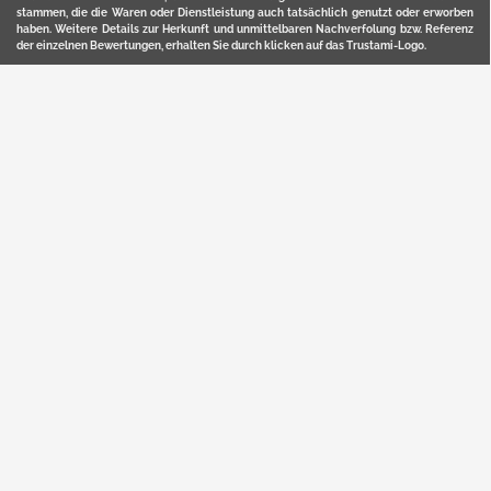
stammen, die die Waren oder Dienstleistung auch tatsächlich genutzt oder erworben
haben. Weitere Details zur Herkunft und unmittelbaren Nachverfolung bzw. Referenz
der einzelnen Bewertungen, erhalten Sie durch klicken auf das Trustami-Logo.
YERD ist eine eingetragene Marke und ein Online-Shop der Motorgeräte Fischer GmbH
in Lahr/Schwarzwald. Unter der Marke YERD vertreibt das Unternehmen Produkte aus
Garten-, Land-, Forst- und Kommunaltechnik sowie ausgewählte D2C-Produkte.
Hier finden Sie unsern Verkauf auf
Ebay
und
Amazon
. Bitte beachten Sie, dass wir bei
Kaufland, Ebay (motofischtec) bzw. Amazon eventuell andere Konditionen und Preise
haben, als in unserem Lager-Direktverkauf.
Sicher, bequem und flexibel kaufen...