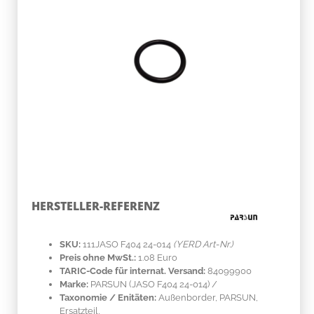
HERSTELLER-REFERENZ
SKU:
111JASO F404 24-014
(YERD Art-Nr.)
Preis ohne MwSt.:
1.08 Euro
TARIC-Code für internat. Versand:
84099900
Marke:
PARSUN
(JASO F404 24-014)
/
Taxonomie / Enitäten:
Außenborder, PARSUN,
Ersatzteil,