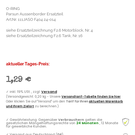
O-RING
Parsun Aussenborder Ersatzteil
Art.Nr. 111JASO F404 24-014
siehe Ersatzteilzeichnung F2.6 Motorblock, Nr. 4
siehe Ersatzteilzeichnung F2.6 Tank, Nr. 16
aktueller Tages-Preis:
1,29 €
✓
inkl. 19% USt. , zzgl.
Versand
(Versandgewicht: 0,20 kg - Unsere
Versandtarif-Tabelle finden Sie hier
.
Oder klicken Sie auf "Versand" um den
Tarif für Ihren
aktuellen Warenkorb
und Ihrem Zielort
zu berechnen.)
✓
Gewährleistung: Gegenüber
Verbrauchern
gelten die
gesetzlichen Mängelhaftungsrechte von
24 Monaten
, 12 Monate
für gewerbliche Kunden.
✓
Versand aus Deutschland (
DE
)