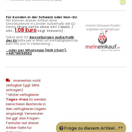
Für Kunden in der Schweiz oder Non-EU:
Wir können diesen Artikel ohne
Umsatzsteuer in Länder außerhalb der EU
liefern
(Preis netto ohne VAT / MwSt. /
1.08 Euro
USt.:
zzgl. Steuern)
.
Setze dich für
Bestellungen außerhalb
der EU
bitte per e-Mail an kontakt@yerd.de
kurz mit uns in Verbindung ...
...oder per
WhatsApp
(NUR Chat!):
+491796159552
momentan nicht
verfügbar (ggf. bitte
anfragen)
* letzter verfügbarer
Tages-Preis
Es werden
keine freien Bestände in
den verfügbaren Lägern
angezeigt. Verwenden
Sie ggf. das Fragen-
Formular auf dieser
Artikel-Seite für
Frage zu diesem Artikel...??