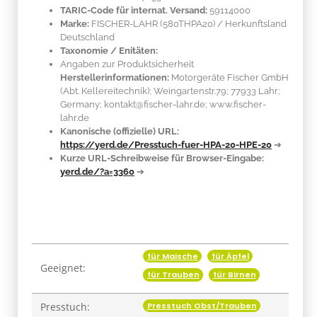
TARIC-Code für internat. Versand:
59114000
Marke:
FISCHER-LAHR
(580THPA20)
/ Herkunftsland
Deutschland
Taxonomie / Enitäten:
Angaben zur Produktsicherheit
Herstellerinformationen:
Motorgeräte Fischer GmbH
(Abt. Kellereitechnik); Weingartenstr.79; 77933 Lahr;
Germany; kontakt@fischer-lahr.de; www.fischer-
lahr.de
Kanonische (offizielle) URL:
https://yerd.de/Presstuch-fuer-HPA-20-HPE-20
➔
Kurze URL-Schreibweise für Browser-Eingabe:
yerd.de/?a=3360
➔
für Maische
für Äpfel
Produkteigenschaft
Wert
Geeignet:
für Trauben
für Birnen
Presstuch Obst/Trauben
Presstuch: