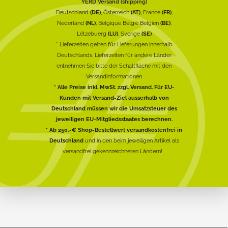
YERD Versand (shipping)
Deutschland
(DE)
, Österreich
(AT)
, France
(FR)
,
Nederland
(NL)
, Belgique België Belgien
(BE)
,
Lëtzebuerg
(LU)
, Sverige
(SE)
* Lieferzeiten gelten für Lieferungen innerhalb
Deutschlands, Lieferzeiten für andere Länder
entnehmen Sie bitte der Schaltfläche mit den
Versandinformationen
* Alle Preise inkl. MwSt. zzgl. Versand. Für EU-
Kunden mit Versand-Ziel ausserhalb von
Deutschland müssen wir die Umsatzsteuer des
jeweiligen EU-Mitgliedsstaates berechnen.
* Ab 250,-€ Shop-Bestellwert versandkostenfrei in
Deutschland
und in den beim jeweiligen Artikel als
versandfrei gekennzeichneten Ländern!