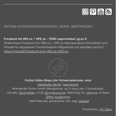
SEITEN-ZUSAMMENFASSUNG (
MPN:
580THPA20
)
Presstuch für HPA 20 / HPE 20 - YERD Lagerverkauf, 55,20 €
Direktverkauf Presstuch für HPA 20 / HPE 20 Nylonpresstuch erforderlich zum
Pressen für abgebeerte Traubenmaische Pflegeleicht und waschbar bei 60°C
https://yerd.de/Presstuch-fuer-HPA-20-HPE-20
Fischer Online-Shops Lahr/Schwarzwald 2008 -
2026
www.fischer-lahr.de
|
www.yerd.de
Motorgeräte Fischer GmbH; Weingartenstr. 79; D-77933 Lahr / Schwarzwald;
USt-IdNr.:
DE142358766
; LUCID:
DE4597642301795
; WEEE-Reg.-Nr.:
56993344
, ® Marke
DPMA 302016230744
* Alle Preise inkl. gesetzlicher USt., zzgl.
Versand
Powered by
JTL Shop