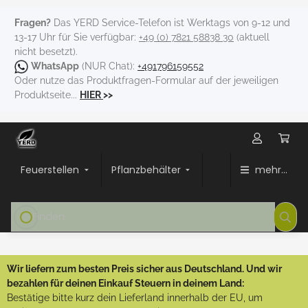
Fragen?
Das YERD Service-Telefon ist Werktags von 9-12 und
13-17 Uhr für Sie verfügbar:
+49 (0) 7821 58838 30
(aktuell
nicht besetzt).
WhatsApp
(NUR Chat):
+491796159552
Oder nutze das Produktfragen-Formular auf der jeweiligen
Produktseite...
HIER
>>
Feuerstellen
Pflanzbehälter
mehr...
Wir liefern zum besten Preis sicher aus Deutschland. Und wir
bezahlen für deinen Einkauf Steuern in deinem Land:
Bestätige bitte kurz dein Lieferland innerhalb der EU, um