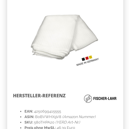
HERSTELLER-REFERENZ
EAN:
4250699415555
ASIN:
B0BVWHX9V8
(Amazon Nummer)
SKU:
580THPA20
(YERD Art-Nr.)
Preis ohne MwSt.:
46.39 Euro