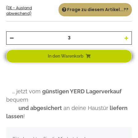
(DE - Ausland
Frage zu diesem Artikel...??
abweichend)
In den Warenkorb
... jetzt vom
günstigen YERD Lagerverkauf
bequem
und abgesichert
an deine Haustür
liefern
lassen
!
x