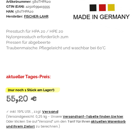
Artikelnummer:
580THPA20
GTIN (EAN):
4250699415555
HAN:
580THPA20
Hersteller:
FISCHER-LAHR
Presstuch für HPA 20 / HPE 20
Nylonpresstuch erforderlich zum
Pressen für abgebeerte
Traubenmaische. Pflegeleicht und waschbar bei 60°C
aktueller Tages-Preis:
(nur noch 1 Stück am Lager!)
55,20 €
✓
inkl. 19% USt. , zzgl.
Versand
(Versandgewicht: 0,25 kg - Unsere
Versandtarif-Tabelle finden Sie hier
.
Oder klicken Sie auf "Versand" um den
Tarif für Ihren
aktuellen Warenkorb
und Ihrem Zielort
zu berechnen.)