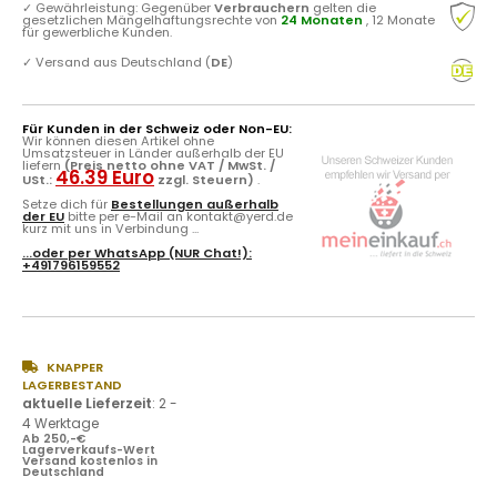
✓
Gewährleistung: Gegenüber
Verbrauchern
gelten die
gesetzlichen Mängelhaftungsrechte von
24 Monaten
, 12 Monate
für gewerbliche Kunden.
✓
Versand aus Deutschland (
DE
)
Für Kunden in der Schweiz oder Non-EU:
Wir können diesen Artikel ohne
Umsatzsteuer in Länder außerhalb der EU
liefern
(Preis netto ohne VAT / MwSt. /
46.39 Euro
USt.:
zzgl. Steuern)
.
Setze dich für
Bestellungen außerhalb
der EU
bitte per e-Mail an kontakt@yerd.de
kurz mit uns in Verbindung ...
...oder per
WhatsApp
(NUR Chat!):
+491796159552
KNAPPER
LAGERBESTAND
aktuelle Lieferzeit
:
2 -
4 Werktage
Ab 250,-€
Lagerverkaufs-Wert
Versand kostenlos in
Deutschland