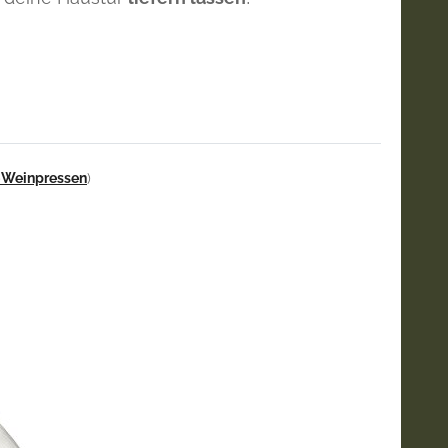
-Weinpressen
)