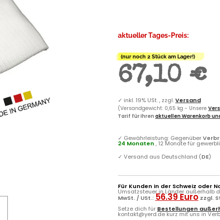
aktueller Tages-Preis:
(nur noch 2 Stück am Lager!)
67,10 €
✓
inkl. 19% USt. , zzgl.
Versand
(Versandgewicht: 0,65 kg - Unsere
Vers
Tarif für Ihren
aktuellen Warenkorb und
✓
Gewährleistung: Gegenüber
Verb
24 Monaten
, 12 Monate für gewerb
✓
Versand aus Deutschland (
DE
)
Für Kunden in der Schweiz oder N
Umsatzsteuer in Länder außerhalb de
56.39 Euro
MwSt. / USt.:
zzgl. 
Setze dich für
Bestellungen außerh
kontakt@yerd.de kurz mit uns in Verbi