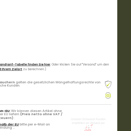
andtarif-Tabelle finden Sie hier
. Oder klicken Sie auf "Versand" um den
 Ihrem Zielort
zu berechnen.)
rauchern
gelten die gesetzlichen Mängelhaftungsrechte von
liche Kunden.
on-EU:
Wir können diesen Artikel ohne
r EU liefern
(Preis netto ohne VAT /
Steuern)
.
alb der EU
bitte per e-Mail an
ndung ...