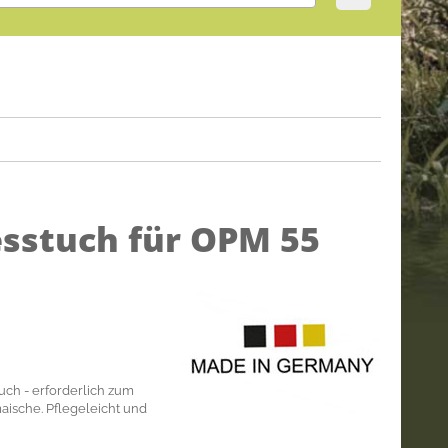
esstuch für OPM 55
uch - erforderlich zum
ische. Pflegeleicht und