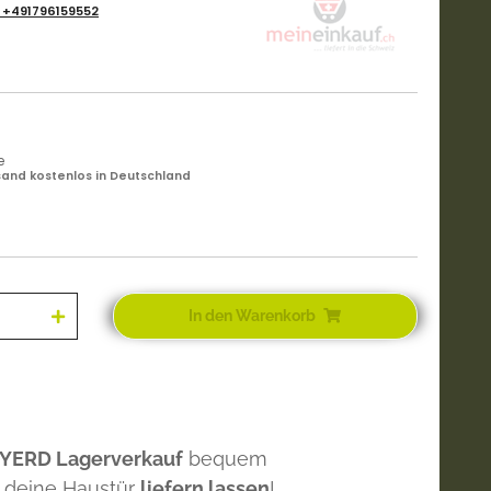
:
+491796159552
e
and kostenlos in Deutschland
In den Warenkorb
 YERD Lagerverkauf
bequem
 deine Haustür
liefern lassen
!