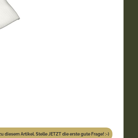
u diesem Artikel. Stelle JETZT die erste gute Frage! :-)