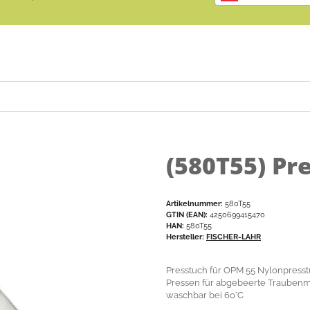
(580T55)
Pr
Artikelnummer:
580T55
GTIN (EAN):
4250699415470
HAN:
580T55
Hersteller:
FISCHER-LAHR
Presstuch für OPM 55 Nylonpresst
Pressen für abgebeerte Traubenma
waschbar bei 60°C