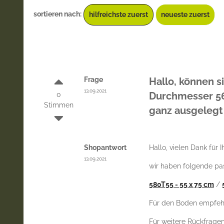
sortieren nach:
hilfreichste zuerst
neueste zuerst
Frage
Hallo, können s
13.09.2021
0
Durchmesser 56
Stimmen
ganz ausgelegt
Shopantwort
Hallo, vielen Dank für 
13.09.2021
wir haben folgende pa
580T55 - 55 x 75 cm
/
Für den Boden empfehl
Für weitere Rückfragen