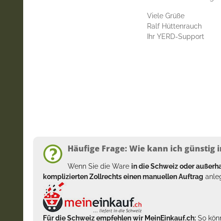
Viele Grüße
Ralf Hüttenrauch
Ihr YERD-Support
Häufige Frage: Wie kann ich günstig i
Wenn Sie die Ware
in die Schweiz oder außer
komplizierten Zollrechts einen manuellen Auftrag
anleg
Für die Schweiz empfehlen wir MeinEinkauf.ch:
So könn