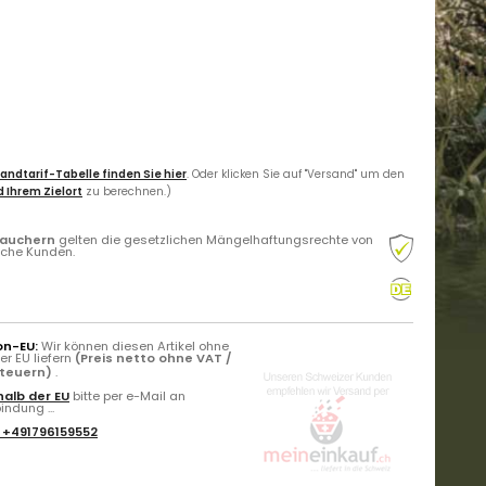
andtarif-Tabelle finden Sie hier
. Oder klicken Sie auf "Versand" um den
 Ihrem Zielort
zu berechnen.)
rauchern
gelten die gesetzlichen Mängelhaftungsrechte von
liche Kunden.
on-EU:
Wir können diesen Artikel ohne
r EU liefern
(Preis netto ohne VAT /
Steuern)
.
alb der EU
bitte per e-Mail an
ndung ...
:
+491796159552