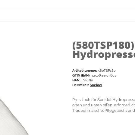
(580TSP180
Hydropresse
Artikelnummer:
580TSP180
GTIN (EAN):
4250699404801
HAN:
TSP180
Hersteller:
Speidel
Presstuch für Speidel Hydropress
oben und unten offen. erforderli
Traubenmaische. Pflegeleicht und