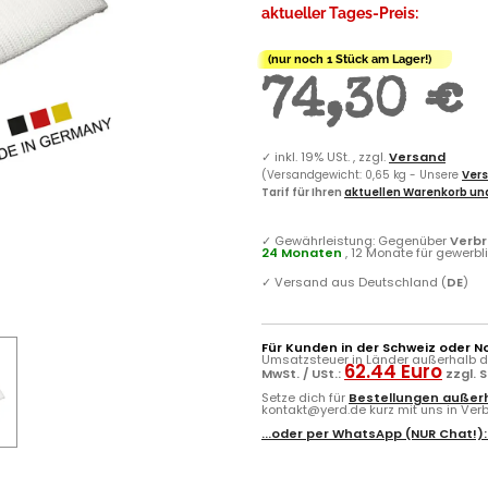
aktueller Tages-Preis:
(nur noch 1 Stück am Lager!)
74,30 €
✓
inkl. 19% USt. , zzgl.
Versand
(Versandgewicht: 0,65 kg - Unsere
Vers
Tarif für Ihren
aktuellen Warenkorb und
✓
Gewährleistung: Gegenüber
Verb
24 Monaten
, 12 Monate für gewerb
✓
Versand aus Deutschland (
DE
)
Für Kunden in der Schweiz oder N
Umsatzsteuer in Länder außerhalb de
62.44 Euro
MwSt. / USt.:
zzgl. 
Setze dich für
Bestellungen außerh
kontakt@yerd.de kurz mit uns in Verbi
...oder per
WhatsApp
(NUR Chat!)