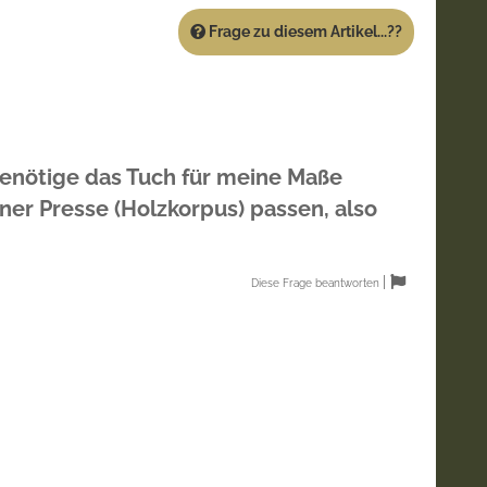
Frage zu diesem Artikel...??
 benötige das Tuch für meine Maße
er Presse (Holzkorpus) passen, also
|
Diese Frage beantworten