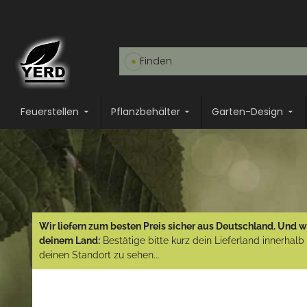
Feuerstellen
Pflanzbehälter
Garten-Design
Wir liefern zum besten Preis sicher aus Deutschland. Und wi
deinem Land:
Bestätige bitte kurz dein Lieferland innerhal
deinen Standort zu sehen...