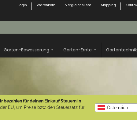
Login
Warenkorb
Vergleichsliste
Shipping
Kontak
Garten-Bewässerung
Garten-Ernte
Gartentechnik
r bezahlen für deinen Einkauf Steuern in
b der EU, um Preise bzw. den Steuersatz für
Österreich