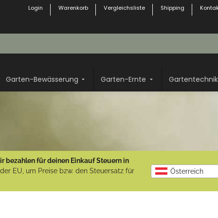
Login
Warenkorb
Vergleichsliste
Shipping
Kontak
Garten-Bewässerung
Garten-Ernte
Gartentechnik
r bezahlen für deinen Einkauf Steuern in
b der EU, um Preise bzw. den Steuersatz für
Österreich