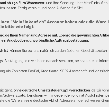
sand ab 250 Euro Warenwert
) und Ihre Sendung über MeinEinkauf.c
en lassen. Fertig verzollt und ohne Aufwand für Sie!
inen "MeinEinkauf.ch" Account haben oder die Ware i
e bitte wie folgt:
erd.de
Ihren Namen und Adresse mit. Ebenso die gewünschten Arti
s ein
Angebot bzw. unverbindliche Auftragsbestätigung.
h ist
, können Sie bei uns natürlich zu den üblichen Geschäftszeite
ags-Bestätigung, die wir Ihnen danach schicken, beinhaltet eine Info
lung als Zahlarten PayPal, Kreditkarte, SEPA-Lastschrift und klassi
eiz geht,
ohne deutsche Umsatzsteuer (19%) verschicken
, da wir vo
hr/Schwarzwald, benötigen wir hingegen den original Ausfuhrstempel 
n Sie die Ware an eine deutsche Abhol-Adresse an der schweizer Gren