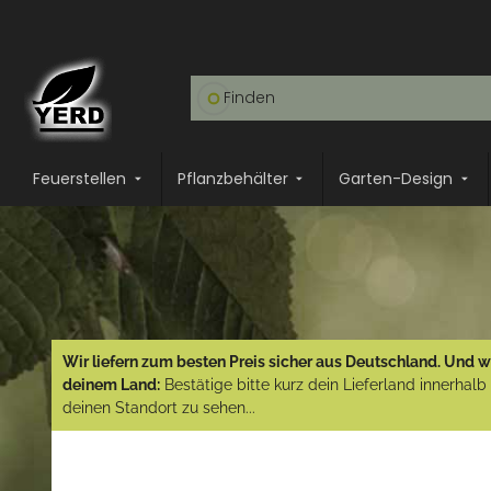
Feuerstellen
Pflanzbehälter
Garten-Design
Wir liefern zum besten Preis sicher aus Deutschland. Und wi
deinem Land:
Bestätige bitte kurz dein Lieferland innerhal
deinen Standort zu sehen...