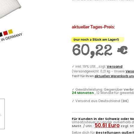
aktueller Tages-Preis:
(nur noch 2 Stück am Lager!)
60,22 €
✓
inkl. 19% USt. , zzgl.
Versand
(Versandgewicht: 0,21 kg - Unsere
Versa
Tarif für Ihren
aktuellen Warenkorb und
✓
Gewährleistung: Gegenüber
Verb
24 Monaten
, 12 Monate für gewerb
✓
Versand aus Deutschland (
DE
)
Für Kunden in der Schweiz oder N
Umsatzsteuer in Länder außerhalb de
50.61 Euro
MwSt. / USt.:
zzgl. S
Setze dich für
Bestellungen außerh