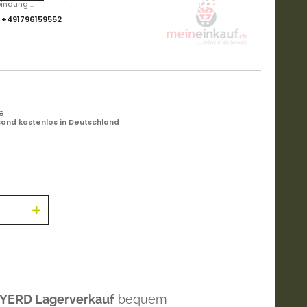
ndung ...
:
+491796159552
e
and kostenlos in Deutschland
 YERD Lagerverkauf
bequem