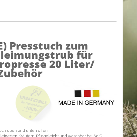
E)
Presstuch zum
hleimungstrub für
ropresse 20 Liter/
/ Zubehör
uch oben und unten offen.
leinerten Kräutern. Pflegeleicht und waschbar bei 60°C