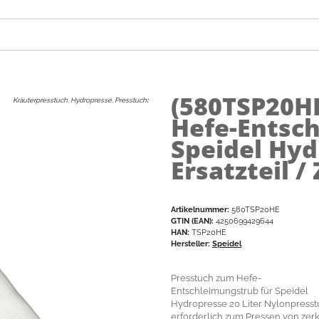
(580TSP20H
Kräuterpresstuch, Hydropresse, Presstuch
:
Hefe-Entsc
Speidel Hyd
Ersatzteil 
Artikelnummer:
580TSP20HE
GTIN (EAN):
4250699429644
HAN:
TSP20HE
Hersteller:
Speidel
Presstuch zum Hefe-
Entschleimungstrub für Speidel
Hydropresse 20 Liter Nylonpresst
erforderlich zum Pressen von zerk