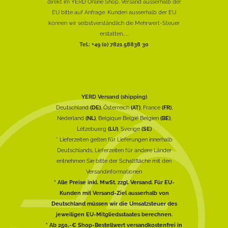
direkt im YERD Online Shop. Versand ausserhalb der
EU bitte auf Anfrage. Kunden ausserhalb der EU
können wir selbstverständlich die Mehrwert-Steuer
erstatten......
Tel.: +49 (0) 7821 58838 30
YERD Versand (shipping)
Deutschland
(DE)
, Österreich
(AT)
, France
(FR)
,
Nederland
(NL)
, Belgique België Belgien
(BE)
,
Lëtzebuerg
(LU)
, Sverige
(SE)
* Lieferzeiten gelten für Lieferungen innerhalb
Deutschlands, Lieferzeiten für andere Länder
entnehmen Sie bitte der Schaltfläche mit den
Versandinformationen
* Alle Preise inkl. MwSt. zzgl. Versand. Für EU-
Kunden mit Versand-Ziel ausserhalb von
Deutschland müssen wir die Umsatzsteuer des
jeweiligen EU-Mitgliedsstaates berechnen.
* Ab 250,-€ Shop-Bestellwert versandkostenfrei in