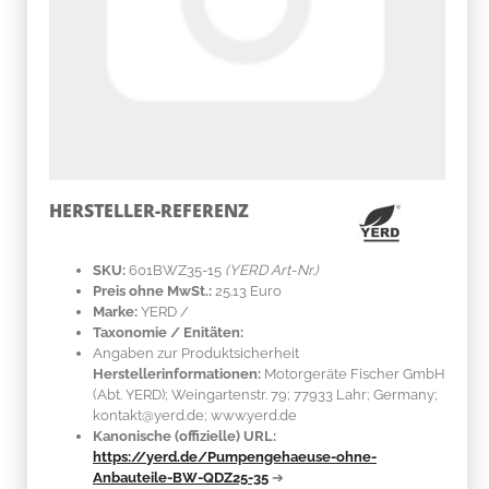
HERSTELLER-REFERENZ
SKU:
601BWZ35-15
(YERD Art-Nr.)
Preis ohne MwSt.:
25.13 Euro
Marke:
YERD
/
Taxonomie / Enitäten:
Angaben zur Produktsicherheit
Herstellerinformationen:
Motorgeräte Fischer GmbH
(Abt. YERD); Weingartenstr. 79; 77933 Lahr; Germany;
kontakt@yerd.de; www.yerd.de
Kanonische (offizielle) URL:
https://yerd.de/Pumpengehaeuse-ohne-
Anbauteile-BW-QDZ25-35
➔