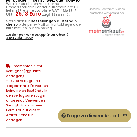
Für Kunden in der Schweiz oder Non-EU:
Wir können diesen Artikel ohne
Umsatzsteuer in Länder außerhalb der EU
liefern
(Preis netto ohne VAT / MwSt. /
25.13 Euro
USt.:
zzgl. Steuern)
.
Setze dich für
Bestellungen außerhalb
der EU
bitte per e-Mail an kontakt@yerd.de
kurz mit uns in Verbindung ...
...oder per
WhatsApp
(NUR Chat!):
+491796159552
momentan nicht
verfügbar (ggf. bitte
anfragen)
* letzter verfügbarer
Tages-Preis
Es werden
keine freien Bestände in
den verfügbaren Lägern
angezeigt. Verwenden
Sie ggf. das Fragen-
Formular auf dieser
Artikel-Seite für
Frage zu diesem Artikel...??
Anfragen...