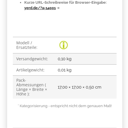
Kurze URL-Schreibweise für Browser-Eingabe:
yerd.de/?a=14001
➔
Produkteigenschaft
Wert
Modell /
Ersatzteile:
Versandgewicht:
0,10 kg
Artikelgewicht:
0,01
kg
Pack-
Abmessungen (
17,00 × 17,00 × 0,50 cm
Länge × Breite ×
Höhe ):
* Kategorisierung - entspricht nicht dem genauen Maß!