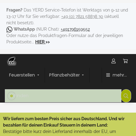
Fragen?
Das YERD Service-Telefon ist Werktags von 9-12 und
13-17 Uhr für Sie verfügbar:
+49 (0) 7821 58838 30
(aktuell
nicht besetzt).
WhatsApp
(NUR Chat):
+491796159552
Oder nutze das Produktfragen-Formular auf der jeweiligen
Produktseite...
HIER
>>
Feuerstellen
Pflanzbehälter
mehr...
Wir liefern zum besten Preis sicher aus Deutschland. Und wir
bezahlen für deinen Einkauf Steuern in deinem Land:
Bestätige bitte kurz dein Lieferland innerhalb der EU, um