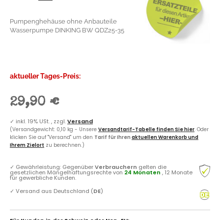
Pumpenghehäuse ohne Anbauteile
Wasserpumpe DINKING BW QDZ25-35
aktueller Tages-Preis:
29,90 €
✓
inkl. 19% USt. , zzgl.
Versand
(Versandgewicht: 0,10 kg - Unsere
Versandtarif-Tabelle finden Sie hier
. Oder
klicken Sie auf "Versand" um den
Tarif für Ihren
aktuellen Warenkorb und
Ihrem Zielort
zu berechnen.)
✓
Gewährleistung: Gegenüber
Verbrauchern
gelten die
gesetzlichen Mängelhaftungsrechte von
24 Monaten
, 12 Monate
für gewerbliche Kunden.
✓
Versand aus Deutschland (
DE
)