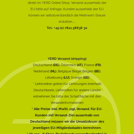
direkt im YERD Online Shop. Versand ausserhalb der
EU bitte auf Anfrage. Kunden ausserhalb der EU
können wir selbstverständlich die Mehrwert-Steuer
erstatten......
Tel.: +49 (0) 7821 58838 30
YERD Versand (shipping)
Deutschland
(DE)
, Österreich
(AT)
, France
(FR)
,
Nederland
(NL)
, Belgique België Belgien
(BE)
,
Lëtzebuerg
(LU)
, Sverige
(SE)
* Lieferzeiten gelten für Lieferungen innerhalb
Deutschlands, Lieferzeiten für andere Länder
entnehmen Sie bitte der Schaltfläche mit den
Versandinformationen
* Alle Preise inkl. MwSt. zzgl. Versand. Für EU-
Kunden mit Versand-Ziel ausserhalb von
Deutschland müssen wir die Umsatzsteuer des
jeweiligen EU-Mitgliedsstaates berechnen.
* Ab 250,-€ Shop-Bestellwert versandkostenfrei in