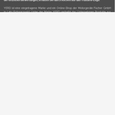
der einzelnen Bewertungen, erhalten Sie durch klicken auf das Trustami-Logo.
YERD ist eine eingetragene Marke und ein Online-Shop der Motorgeräte Fischer GmbH
in Lahr/Schwarzwald. Unter der Marke YERD vertreibt das Unternehmen Produkte aus
Garten-, Land-, Forst- und Kommunaltechnik sowie ausgewählte D2C-Produkte.
Hier finden Sie unsern Verkauf auf
Ebay
und
Amazon
. Bitte beachten Sie, dass wir bei
Kaufland, Ebay (motofischtec) bzw. Amazon eventuell andere Konditionen und Preise
haben, als in unserem Lager-Direktverkauf.
Sicher, bequem und flexibel kaufen...