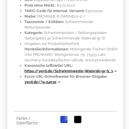
Preis ohne MwSt.:
83.70 Euro
TARIC-Code für internat. Versand:
63072000
Marke:
PROWAKE ®
(SM70820-1)
/
Taxonomie / Enitäten:
Schwimmweste,
Rettungsweste
Kategorie:
Schwimmwesten / Rettungswesten
(Setangebot 4x Schwimmweste Waterski gr. S)
Angaben zur Produktsicherheit
Herstellerinformationen:
Motorgeräte Fischer GmbH
(Abt. PROWAKE); Weingartenstr. 79; 77933 Lahr;
Germany; kontakt@fischer-lahr.de; www.prowake.de
Kanonische (offizielle) URL:
https://yerd.de/Schwimmweste-Waterski-gr-S_3
➔
Kurze URL-Schreibweise für Browser-Eingabe:
yerd.de/?a=24530
➔
Produkteigenschaft
Wert
Farbe /
Oberfläche: