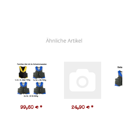
Ähnliche Artikel
99,60 €
*
24,90 €
*
4