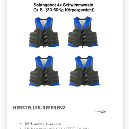
HERSTELLER-REFERENZ
EAN:
4250699447174
SKU:
104waterski-S4X
(YERD Art-Nr.)