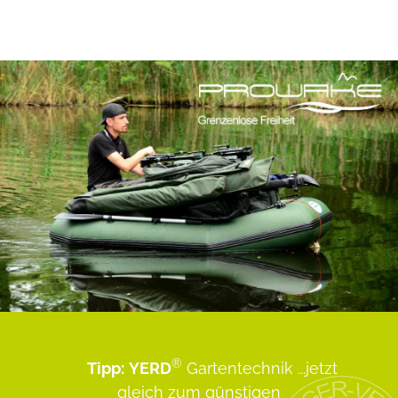
®
Tipp:
YERD
Gartentechnik
...jetzt
gleich zum günstigen