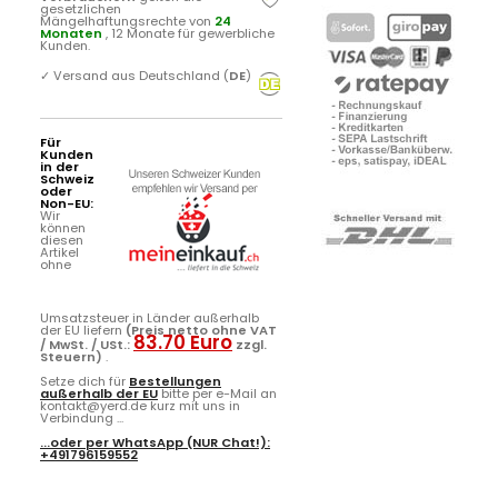
gesetzlichen
Mängelhaftungsrechte von
24
Monaten
, 12 Monate für gewerbliche
Kunden.
✓
Versand aus Deutschland (
DE
)
Für
Kunden
in der
Schweiz
oder
Non-EU:
Wir
können
diesen
Artikel
ohne
Umsatzsteuer in Länder außerhalb
der EU liefern
(Preis netto ohne VAT
83.70 Euro
/ MwSt. / USt.:
zzgl.
Steuern)
.
Setze dich für
Bestellungen
außerhalb der EU
bitte per e-Mail an
kontakt@yerd.de kurz mit uns in
Verbindung ...
...oder per
WhatsApp
(NUR Chat!):
+491796159552