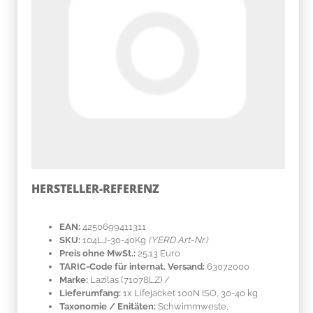
HERSTELLER-REFERENZ
EAN:
4250699411311
SKU:
104LJ-30-40Kg
(YERD Art-Nr.)
Preis ohne MwSt.:
25.13 Euro
TARIC-Code für internat. Versand:
63072000
Marke:
Lazilas
(71078LZ)
/
Lieferumfang:
1x Lifejacket 100N ISO, 30-40 kg
Taxonomie / Enitäten:
Schwimmweste,