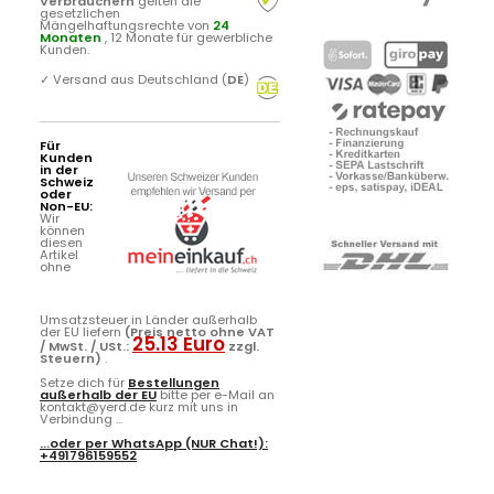
Verbrauchern
gelten die
gesetzlichen
Mängelhaftungsrechte von
24
Monaten
, 12 Monate für gewerbliche
Kunden.
✓
Versand aus Deutschland (
DE
)
Für
Kunden
in der
Schweiz
oder
Non-EU:
Wir
können
diesen
Artikel
ohne
Umsatzsteuer in Länder außerhalb
der EU liefern
(Preis netto ohne VAT
25.13 Euro
/ MwSt. / USt.:
zzgl.
Steuern)
.
Setze dich für
Bestellungen
außerhalb der EU
bitte per e-Mail an
kontakt@yerd.de kurz mit uns in
Verbindung ...
...oder per
WhatsApp
(NUR Chat!):
+491796159552