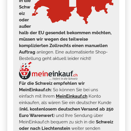
in die
Schw
eiz
oder
außer
halb der EU gesendet bekommen möchten,
müssen wir wegen des teilweise
komplizierten Zollrechts einen manuellen
Auftrag
anlegen. Eine automatisierte Shop-
Bestellung geht aktuell leider nicht!
Für die Schweiz empfehlen wir
MeinEinkauf.ch:
So können Sie bei uns
einfach mit Ihrem
MeinEinkauf.ch
Konto
einkaufen, als wären Sie ein deutscher Kunde
(
inkl. kostenlosem deutschen Versand ab 250
Euro Warenwert
) und Ihre Sendung über
MeinEinkauf.ch bequem zu sich in die
Schweiz
oder nach Liechtenstein
weiter senden