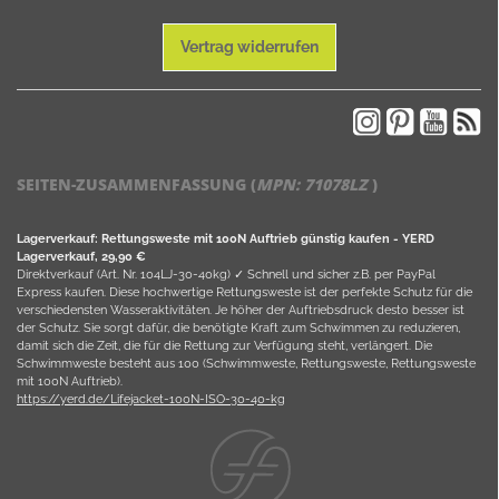
Vertrag widerrufen
SEITEN-ZUSAMMENFASSUNG (
MPN:
71078LZ
)
Lagerverkauf: Rettungsweste mit 100N Auftrieb günstig kaufen - YERD
Lagerverkauf, 29,90 €
Direktverkauf (Art. Nr. 104LJ-30-40kg) ✓ Schnell und sicher z.B. per PayPal
Express kaufen. Diese hochwertige Rettungsweste ist der perfekte Schutz für die
verschiedensten Wasseraktivitäten. Je höher der Auftriebsdruck desto besser ist
der Schutz. Sie sorgt dafür, die benötigte Kraft zum Schwimmen zu reduzieren,
damit sich die Zeit, die für die Rettung zur Verfügung steht, verlängert. Die
Schwimmweste besteht aus 100 (Schwimmweste, Rettungsweste, Rettungsweste
mit 100N Auftrieb).
https://yerd.de/Lifejacket-100N-ISO-30-40-kg