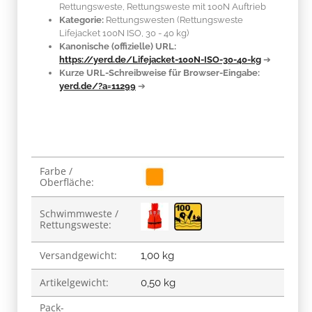
Rettungsweste, Rettungsweste mit 100N Auftrieb
Kategorie:
Rettungswesten (Rettungsweste
Lifejacket 100N ISO, 30 - 40 kg)
Kanonische (offizielle) URL:
https://yerd.de/Lifejacket-100N-ISO-30-40-kg
➔
Kurze URL-Schreibweise für Browser-Eingabe:
yerd.de/?a=11299
➔
Produkteigenschaft
Wert
Farbe /
Oberfläche:
Schwimmweste /
Rettungsweste:
Versandgewicht:
1,00 kg
Artikelgewicht:
0,50
kg
Pack-