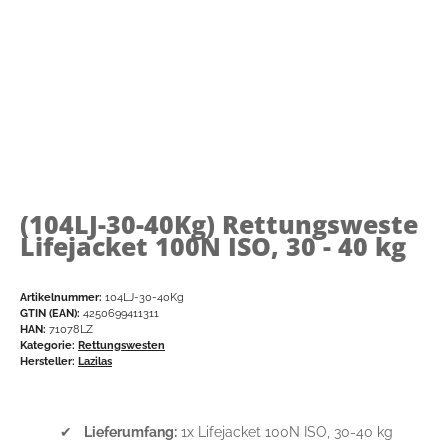
(104LJ-30-40Kg)
Rettungsweste
Lifejacket 100N ISO, 30 - 40 kg
Artikelnummer:
104LJ-30-40Kg
GTIN (EAN):
4250699411311
HAN:
71078LZ
Kategorie:
Rettungswesten
Hersteller:
Lazilas
✔
Lieferumfang:
1x Lifejacket 100N ISO, 30-40 kg