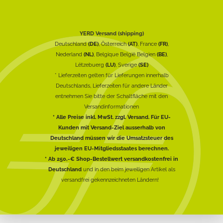
YERD Versand (shipping)
Deutschland
(DE)
, Österreich
(AT)
, France
(FR)
,
Nederland
(NL)
, Belgique België Belgien
(BE)
,
Lëtzebuerg
(LU)
, Sverige
(SE)
* Lieferzeiten gelten für Lieferungen innerhalb
Deutschlands, Lieferzeiten für andere Länder
entnehmen Sie bitte der Schaltfläche mit den
Versandinformationen
* Alle Preise inkl. MwSt. zzgl. Versand. Für EU-
Kunden mit Versand-Ziel ausserhalb von
Deutschland müssen wir die Umsatzsteuer des
jeweiligen EU-Mitgliedsstaates berechnen.
* Ab 250,-€ Shop-Bestellwert versandkostenfrei in
Deutschland
und in den beim jeweiligen Artikel als
versandfrei gekennzeichneten Ländern!