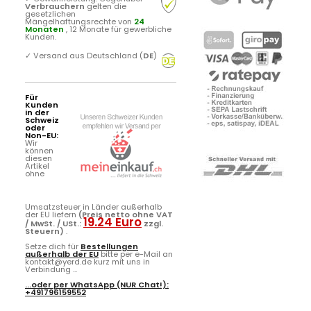
Verbrauchern
gelten die
gesetzlichen
Mängelhaftungsrechte von
24
Monaten
, 12 Monate für gewerbliche
Kunden.
✓
Versand aus Deutschland (
DE
)
Für
Kunden
in der
Schweiz
oder
Non-EU:
Wir
können
diesen
Artikel
ohne
Umsatzsteuer in Länder außerhalb
der EU liefern
(Preis netto ohne VAT
19.24 Euro
/ MwSt. / USt.:
zzgl.
Steuern)
.
Setze dich für
Bestellungen
außerhalb der EU
bitte per e-Mail an
kontakt@yerd.de kurz mit uns in
Verbindung ...
...oder per
WhatsApp
(NUR Chat!):
+491796159552