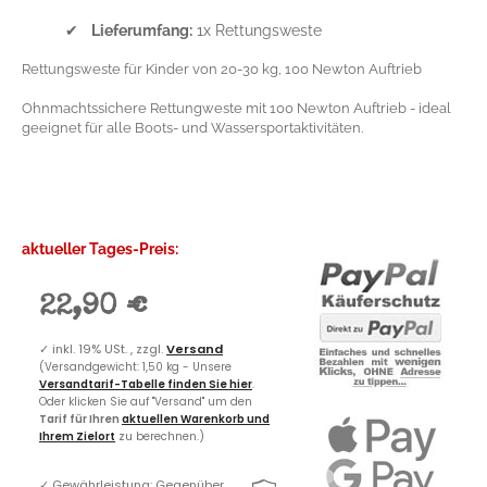
✔
Lieferumfang:
1x Rettungsweste
Rettungsweste für Kinder von 20-30 kg, 100 Newton Auftrieb
Ohnmachtssichere Rettungweste mit 100 Newton Auftrieb - ideal
geeignet für alle Boots- und Wassersportaktivitäten.
aktueller Tages-Preis:
22,90 €
✓
inkl. 19% USt. , zzgl.
Versand
(Versandgewicht: 1,50 kg - Unsere
Versandtarif-Tabelle finden Sie hier
.
Oder klicken Sie auf "Versand" um den
Tarif für Ihren
aktuellen Warenkorb und
Ihrem Zielort
zu berechnen.)
✓
Gewährleistung: Gegenüber