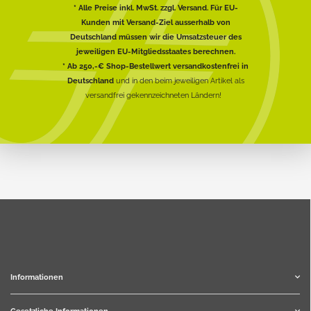
* Alle Preise inkl. MwSt. zzgl. Versand. Für EU-
Kunden mit Versand-Ziel ausserhalb von
Deutschland müssen wir die Umsatzsteuer des
jeweiligen EU-Mitgliedsstaates berechnen.
* Ab 250,-€ Shop-Bestellwert versandkostenfrei in
Deutschland
und in den beim jeweiligen Artikel als
versandfrei gekennzeichneten Ländern!
Informationen
Gesetzliche Informationen