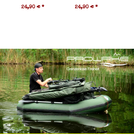
24,90 €
*
24,90 €
*
2