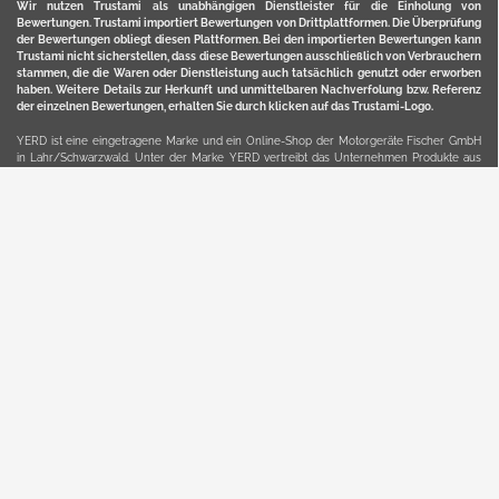
Wir nutzen Trustami als unabhängigen Dienstleister für die Einholung von
Bewertungen. Trustami importiert Bewertungen von Drittplattformen. Die Überprüfung
der Bewertungen obliegt diesen Plattformen. Bei den importierten Bewertungen kann
Trustami nicht sicherstellen, dass diese Bewertungen ausschließlich von Verbrauchern
stammen, die die Waren oder Dienstleistung auch tatsächlich genutzt oder erworben
haben. Weitere Details zur Herkunft und unmittelbaren Nachverfolung bzw. Referenz
der einzelnen Bewertungen, erhalten Sie durch klicken auf das Trustami-Logo.
YERD ist eine eingetragene Marke und ein Online-Shop der Motorgeräte Fischer GmbH
in Lahr/Schwarzwald. Unter der Marke YERD vertreibt das Unternehmen Produkte aus
Garten-, Land-, Forst- und Kommunaltechnik sowie ausgewählte D2C-Produkte.
Hier finden Sie unsern Verkauf auf
Ebay
und
Amazon
. Bitte beachten Sie, dass wir bei
Kaufland, Ebay (motofischtec) bzw. Amazon eventuell andere Konditionen und Preise
haben, als in unserem Lager-Direktverkauf.
Sicher, bequem und flexibel kaufen...