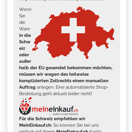
Wenn
Sie
die
Ware
in die
Schw
eiz
oder
außer
halb der EU gesendet bekommen möchten,
müssen wir wegen des teilweise
komplizierten Zollrechts einen manuellen
Auftrag
anlegen. Eine automatisierte Shop-
Bestellung geht aktuell leider nicht!
Für die Schweiz empfehlen wir
MeinEinkauf.ch:
So können Sie bei uns
einfach mit Ihrem
MeinEinkauf.ch
Konto