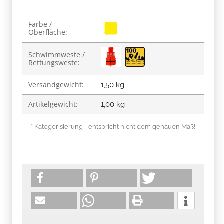
Produkteigenschaft
Wert
Farbe /
Oberfläche:
Schwimmweste /
Rettungsweste:
Versandgewicht:
1,50 kg
Artikelgewicht:
1,00
kg
* Kategorisierung - entspricht nicht dem genauen Maß!