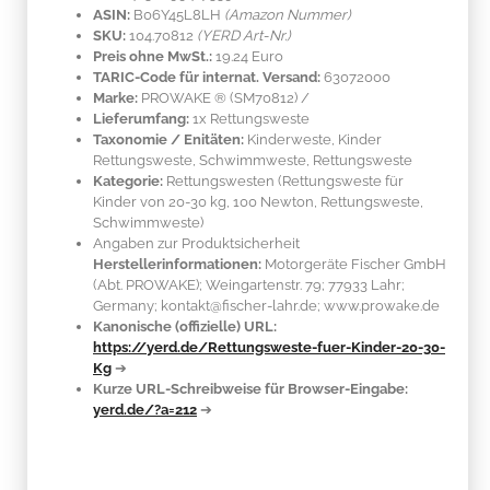
ASIN:
B06Y45L8LH
(Amazon Nummer)
SKU:
104.70812
(YERD Art-Nr.)
Preis ohne MwSt.:
19.24 Euro
TARIC-Code für internat. Versand:
63072000
Marke:
PROWAKE ®
(SM70812)
/
Lieferumfang:
1x Rettungsweste
Taxonomie / Enitäten:
Kinderweste, Kinder
Rettungsweste, Schwimmweste, Rettungsweste
Kategorie:
Rettungswesten (Rettungsweste für
Kinder von 20-30 kg, 100 Newton, Rettungsweste,
Schwimmweste)
Angaben zur Produktsicherheit
Herstellerinformationen:
Motorgeräte Fischer GmbH
(Abt. PROWAKE); Weingartenstr. 79; 77933 Lahr;
Germany; kontakt@fischer-lahr.de; www.prowake.de
Kanonische (offizielle) URL:
https://yerd.de/Rettungsweste-fuer-Kinder-20-30-
Kg
➔
Kurze URL-Schreibweise für Browser-Eingabe:
yerd.de/?a=212
➔