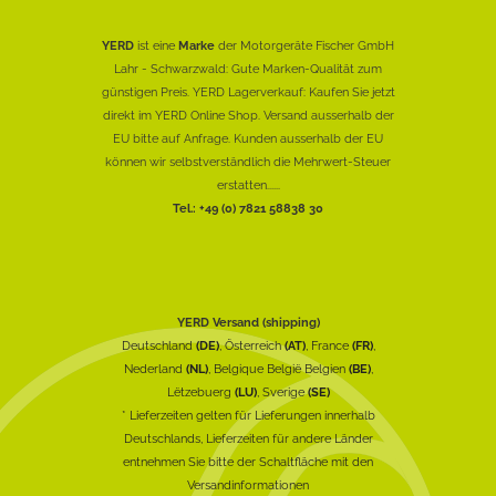
YERD
ist eine
Marke
der Motorgeräte Fischer GmbH
Lahr - Schwarzwald: Gute Marken-Qualität zum
günstigen Preis. YERD Lagerverkauf: Kaufen Sie jetzt
direkt im YERD Online Shop. Versand ausserhalb der
EU bitte auf Anfrage. Kunden ausserhalb der EU
können wir selbstverständlich die Mehrwert-Steuer
erstatten......
Tel.: +49 (0) 7821 58838 30
YERD Versand (shipping)
Deutschland
(DE)
, Österreich
(AT)
, France
(FR)
,
Nederland
(NL)
, Belgique België Belgien
(BE)
,
Lëtzebuerg
(LU)
, Sverige
(SE)
* Lieferzeiten gelten für Lieferungen innerhalb
Deutschlands, Lieferzeiten für andere Länder
entnehmen Sie bitte der Schaltfläche mit den
Versandinformationen