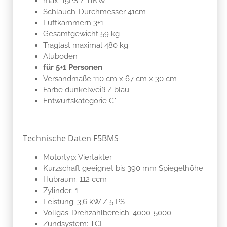
max. 15PS / 11KW
Schlauch-Durchmesser 41cm
Luftkammern 3+1
Gesamtgewicht 59 kg
Traglast maximal 480 kg
Aluboden
für 5+1 Personen
Versandmaße 110 cm x 67 cm x 30 cm
Farbe dunkelweiß / blau
Entwurfskategorie C*
Technische Daten F5BMS
Motortyp: Viertakter
Kurzschaft geeignet bis 390 mm Spiegelhöhe
Hubraum: 112 ccm
Zylinder: 1
Leistung: 3,6 kW / 5 PS
Vollgas-Drehzahlbereich: 4000-5000
Zündsystem: TCI