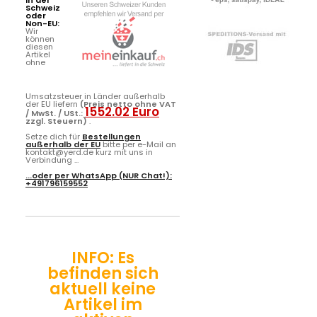
Schweiz
oder
Non-EU:
Wir
können
diesen
Artikel
ohne
Umsatzsteuer in Länder außerhalb
der EU liefern
(Preis netto ohne VAT
1552.02 Euro
/ MwSt. / USt.:
zzgl. Steuern)
.
Setze dich für
Bestellungen
außerhalb der EU
bitte per e-Mail an
kontakt@yerd.de kurz mit uns in
Verbindung ...
...oder per
WhatsApp
(NUR Chat!):
+491796159552
INFO: Es
befinden sich
aktuell keine
Artikel im