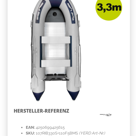
HERSTELLER-REFERENZ
EAN:
4250699425615
SKU:
107RIB330S+110F5BMS
(YERD Art-Nr.)