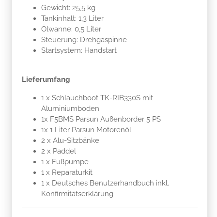
Gewicht: 25,5 kg
Tankinhalt: 1,3 Liter
Ölwanne: 0,5 Liter
Steuerung: Drehgaspinne
Startsystem: Handstart
Lieferumfang
1 x Schlauchboot TK-RIB330S mit
Aluminiumboden
1x F5BMS Parsun Außenborder 5 PS
1x 1 Liter Parsun Motorenöl
2 x Alu-Sitzbänke
2 x Paddel
1 x Fußpumpe
1 x Reparaturkit
1 x Deutsches Benutzerhandbuch inkl.
Konfirmitätserklärung