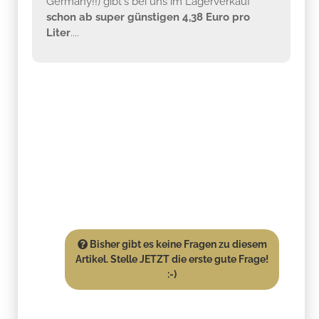
Germany!!) gibt's bei uns im Lagerverkauf
schon ab super günstigen 4,38 Euro pro
Liter
....
Bisher gibt es keine Fragen zu diesem
Artikel. Stelle JETZT die erste gute Frage!
:-)