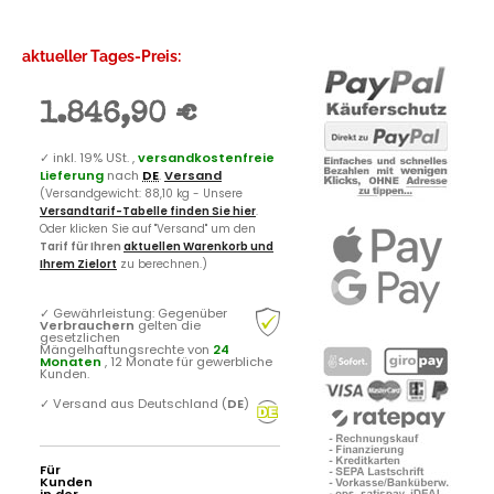
aktueller Tages-Preis:
1.846,90 €
✓
inkl. 19% USt. ,
versandkostenfreie
Lieferung
nach
DE
.
Versand
(Versandgewicht: 88,10 kg - Unsere
Versandtarif-Tabelle finden Sie hier
.
Oder klicken Sie auf "Versand" um den
Tarif für Ihren
aktuellen Warenkorb und
Ihrem Zielort
zu berechnen.)
✓
Gewährleistung: Gegenüber
Verbrauchern
gelten die
gesetzlichen
Mängelhaftungsrechte von
24
Monaten
, 12 Monate für gewerbliche
Kunden.
✓
Versand aus Deutschland (
DE
)
Für
Kunden
in der