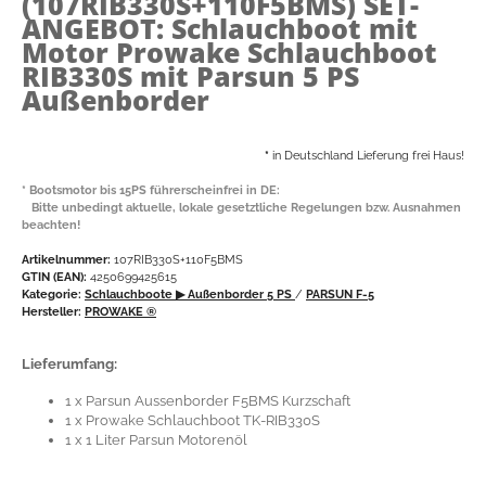
(107RIB330S+110F5BMS)
SET-
ANGEBOT: Schlauchboot mit
Motor Prowake Schlauchboot
RIB330S mit Parsun 5 PS
Außenborder
*
in Deutschland Lieferung frei Haus!
* Bootsmotor bis 15PS führerscheinfrei in DE:
Bitte unbedingt aktuelle, lokale gesetztliche Regelungen bzw. Ausnahmen
beachten!
Artikelnummer:
107RIB330S+110F5BMS
GTIN (EAN):
4250699425615
Kategorie:
Schlauchboote
▶ Außenborder 5 PS
/
PARSUN F-5
Hersteller:
PROWAKE ®
Lieferumfang:
1 x Parsun Aussenborder F5BMS Kurzschaft
1 x Prowake Schlauchboot TK-RIB330S
1 x 1 Liter Parsun Motorenöl