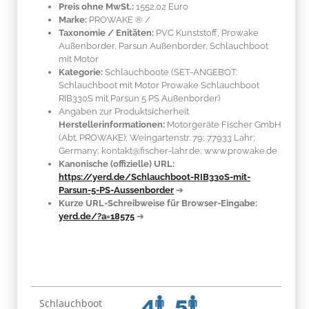
Preis ohne MwSt.:
1552.02 Euro
Marke:
PROWAKE ®
/
Taxonomie / Enitäten:
PVC Kunststoff
, Prowake
Außenborder, Parsun Außenborder, Schlauchboot
mit Motor
Kategorie:
Schlauchboote (SET-ANGEBOT:
Schlauchboot mit Motor Prowake Schlauchboot
RIB330S mit Parsun 5 PS Außenborder)
Angaben zur Produktsicherheit
Herstellerinformationen:
Motorgeräte Fischer GmbH
(Abt. PROWAKE); Weingartenstr. 79; 77933 Lahr;
Germany; kontakt@fischer-lahr.de; www.prowake.de
Kanonische (offizielle) URL:
https://yerd.de/Schlauchboot-RIB330S-mit-
Parsun-5-PS-Aussenborder
➔
Kurze URL-Schreibweise für Browser-Eingabe:
yerd.de/?a=18575
➔
Produkteigenschaft
Wert
Schlauchboot