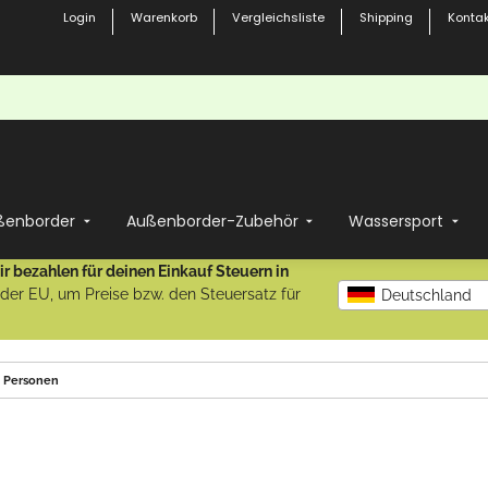
Login
Warenkorb
Vergleichsliste
Shipping
Kontak
ßenborder
Außenborder-Zubehör
Wassersport
r bezahlen für deinen Einkauf Steuern in
b der EU, um Preise bzw. den Steuersatz für
Deutschland
4 Personen