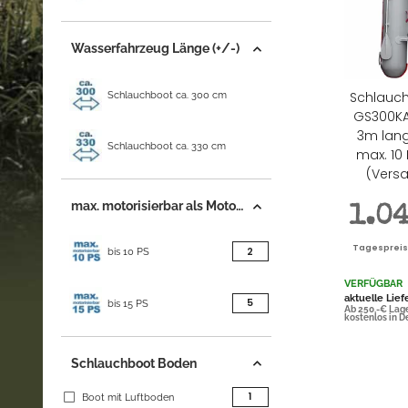
Wasserfahrzeug Länge (+/-)
Schlauchboot ca. 300 cm
Schlauc
GS300KA
3m lang
Schlauchboot ca. 330 cm
max. 10
(Versa
max. motorisierbar als Motorschlauchboot
1.0
Tagespreis |
Artikel gefunden
2
bis 10 PS
VERFÜGBAR
aktuelle Lief
Artikel gefunden
5
bis 15 PS
Ab 250,-€ Lag
kostenlos in 
Schlauchboot Boden
Artikel gefunden
1
Boot mit Luftboden