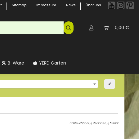
t
Sitemap
Impressum
News
Über uns
0,00 €
B-Ware
YERD Garten
✔
Schlauchboot, 4 Personen, 4 Mann
: