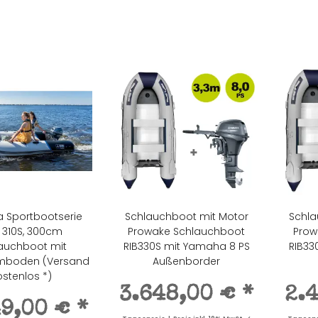
 Sportbootserie
Schlauchboot mit Motor
Schla
 310S, 300cm
Prowake Schlauchboot
Prow
auchboot mit
RIB330S mit Yamaha 8 PS
RIB33
umboden (Versand
Außenborder
ostenlos *)
3.648,00 €
*
2.
49,00 €
*