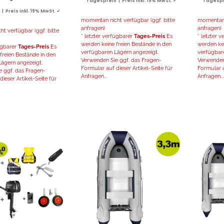
Tagespreis | Preis inkl. 19% MwSt. ✓
Tagespre
 Preis inkl. 19% MwSt. ✓
momentan nicht verfügbar (ggf. bitte
momentan n
anfragen)
anfragen)
t verfügbar (ggf. bitte
* letzter verfügbarer
Tages-Preis
Es
* letzter 
werden keine freien Bestände in den
werden kei
fügbarer
Tages-Preis
Es
verfügbaren Lägern angezeigt.
verfügbar
freien Bestände in den
Verwenden Sie ggf. das Fragen-
Verwenden
ägern angezeigt.
Formular auf dieser Artikel-Seite für
Formular a
 ggf. das Fragen-
Anfragen...
Anfragen...
ieser Artikel-Seite für