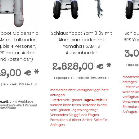
hboot Goldenship
Schlauchboot Yam 310S mit
Schla
M mit Luftboden,
Aluminiumboden mit
6PS Y
, bis 4 Personen,
Yamaha F5AMHS
 PS motorisierbar
Aussenborder
3.
nd kostenlos*)
2.828,00 €
*
Tagespre
49,00 €
*
momentan n
Tagespreis | Preis inkl. 19% MwSt. ✓
anfragen)
 Preis inkl. 19% MwSt. ✓
* letzter 
momentan nicht verfügbar (ggf. bitte
werden kei
anfragen)
verfügbar
* letzter verfügbarer
Tages-Preis
Es
erzeit
: 2 - 4 Werktage
Verwenden
werden keine freien Bestände in den
erverkaufs-Wert Versand
Formular a
Deutschland
verfügbaren Lägern angezeigt.
Anfragen...
Verwenden Sie ggf. das Fragen-
Formular auf dieser Artikel-Seite für
Anfragen...