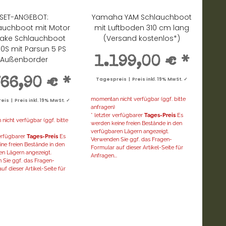
SET-ANGEBOT:
Yamaha YAM Schlauchboot
auchboot mit Motor
mit Luftboden 310 cm lang
ake Schlauchboot
(Versand kostenlos*)
00S mit Parsun 5 PS
Außenborder
1.199,00 €
*
766,90 €
*
Tagespreis | Preis inkl. 19% MwSt. ✓
momentan nicht verfügbar (ggf. bitte
is | Preis inkl. 19% MwSt. ✓
anfragen)
* letzter verfügbarer
Tages-Preis
Es
icht verfügbar (ggf. bitte
werden keine freien Bestände in den
verfügbaren Lägern angezeigt.
verfügbarer
Tages-Preis
Es
Verwenden Sie ggf. das Fragen-
ne freien Bestände in den
Formular auf dieser Artikel-Seite für
en Lägern angezeigt.
Anfragen...
 Sie ggf. das Fragen-
uf dieser Artikel-Seite für