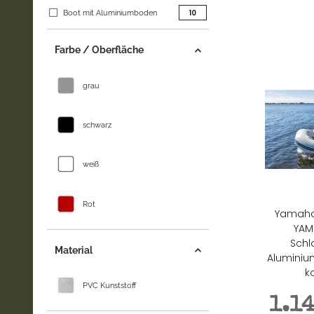
Artikel gefunden
10
Boot mit Aluminiumboden
Farbe / Oberfläche
grau
schwarz
weiß
Rot
Yamaha
YAM
Schl
Material
Alumini
k
PVC Kunststoff
1.1