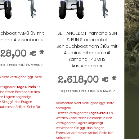
uchboot YAM310S mit
SET-ANGEBOT: Yamaha SUN
amaha Aussenborder
& FUN Starterpaket
Schlauchboot Yam 310S mit
Aluminiumboden mit
028,00 €
*
Yamaha F4BMHS
Aussenborder
is | Preis inkl. 19% MwSt. ✓
icht verfügbar (ggf. bitte
2.618,00 €
*
verfügbarer
Tages-Preis
Es
Tagespreis | Preis inkl. 19% MwSt. ✓
ne freien Bestände in den
en Lägern angezeigt.
 Sie ggf. das Fragen-
momentan nicht verfügbar (ggf. bitte
uf dieser Artikel-Seite für
anfragen)
* letzter verfügbarer
Tages-Preis
Es
werden keine freien Bestände in den
verfügbaren Lägern angezeigt.
Verwenden Sie ggf. das Fragen-
Formular auf dieser Artikel-Seite für
Anfragen...