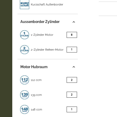
Kurzschaft Außenborder
Aussenborder Zylinder
Artikel gefunden
8
1-Zylinder Motor
Artikel gefunden
1
2-Zylinder Reihen-Motor
Motor Hubraum
Artikel gefunden
2
112 ccm
Artikel gefunden
2
139 ccm
Artikel gefunden
1
148 ccm