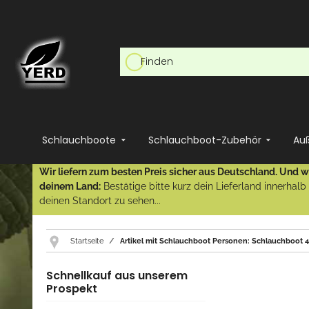
Schlauchboote
Schlauchboot-Zubehör
Au
Wir liefern zum besten Preis sicher aus Deutschland. Und wi
deinem Land:
Bestätige bitte kurz dein Lieferland innerhal
deinen Standort zu sehen...
Startseite
Artikel mit Schlauchboot Personen: Schlauchboot 
Schnellkauf aus unserem
Prospekt