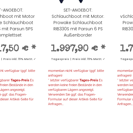
T-ANGEBOT:
SET-ANGEBOT:
hboot mit Motor
Schlauchboot mit Motor:
vSchl
e Schlauchboot
Prowake Schlauchboot
Prow
S mit Parsun 5PS
RIB330S mit Parsun 6 PS
RIB3
omplettset
Außenborder
17,50 €
*
1.997,90 €
*
1.
 Preis inkl. 19% MwSt. ✓
Tagespreis | Preis inkl. 19% MwSt. ✓
Tagespre
t verfügbar (ggf. bitte
momentan nicht verfügbar (ggf. bitte
momentan n
anfragen)
anfragen)
fügbarer
Tages-Preis
Es
* letzter verfügbarer
Tages-Preis
Es
* letzter 
freien Bestände in den
werden keine freien Bestände in den
werden kei
ägern angezeigt.
verfügbaren Lägern angezeigt.
verfügbar
 ggf. das Fragen-
Verwenden Sie ggf. das Fragen-
Verwenden
ieser Artikel-Seite für
Formular auf dieser Artikel-Seite für
Formular a
Anfragen...
Anfragen...