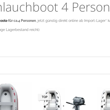
hlauchboot 4 Perso
boote
für ca.4 Personen
, jetzt günstig direkt online ab Import-Lager* ka
ange Lagerbestand reicht)
TOP