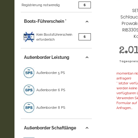
Artikel gefunden
6
Registrierung notwendig
SE
Schlauc
Boots-Führerschein *
Prowak
RIB330
Kein Bootsführerschein
K
Artikel gefunden
6
erforderlich
2.0
Außenborder Leistung
Tagespreis |
Außenborder 5 PS
momentan nich
anfragen)
* letzter ver
werden keine 
Außenborder 6 PS
verfügbaren L
Verwenden Sie
Formular auf d
Außenborder 8 PS
Anfragen...
Außenborder Schaftlänge