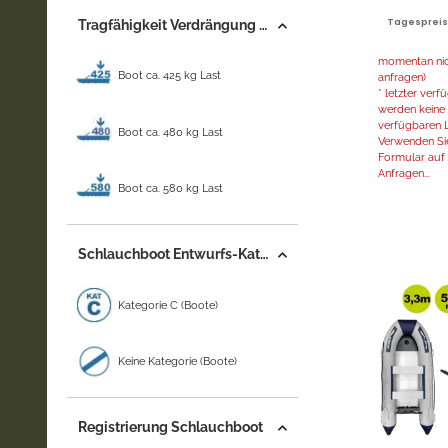
Tagespreis |
Tragfähigkeit Verdrängung (+/-)
momentan nich
Boot ca. 425 kg Last
anfragen)
* letzter ver
werden keine 
verfügbaren L
Boot ca. 480 kg Last
Verwenden Sie
Formular auf d
Anfragen...
Boot ca. 580 kg Last
Schlauchboot Entwurfs-Kategorie
Kategorie C (Boote)
Keine Kategorie (Boote)
Registrierung Schlauchboot