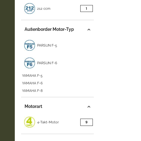
Artikel gefunden
1
212 ccm
Außenborder Motor-Typ
PARSUN F-5
PARSUN F-6
YAMAHA F-5
YAMAHA F-6
YAMAHA F-8
Motorart
Artikel gefunden
9
4-Takt-Motor