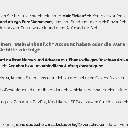
en Sie bei uns einfach mit Ihrem
MeinEinkauf.ch
Konto einkaufen, al
sand ab 250 Euro Warenwert
) und Ihre Sendung über MeinEinkauf.c
en lassen. Fertig verzollt und ohne Aufwand für Sie!
inen "MeinEinkauf.ch" Account haben oder die Ware i
e bitte wie folgt:
erd.de
Ihren Namen und Adresse mit. Ebenso die gewünschten Arti
s ein
Angebot bzw. unverbindliche Auftragsbestätigung.
h ist
, können Sie bei uns natürlich zu den üblichen Geschäftszeite
ags-Bestätigung, die wir Ihnen danach schicken, beinhaltet eine Info
lung als Zahlarten PayPal, Kreditkarte, SEPA-Lastschrift und klassi
eiz geht,
ohne deutsche Umsatzsteuer (19%) verschicken
, da wir vo