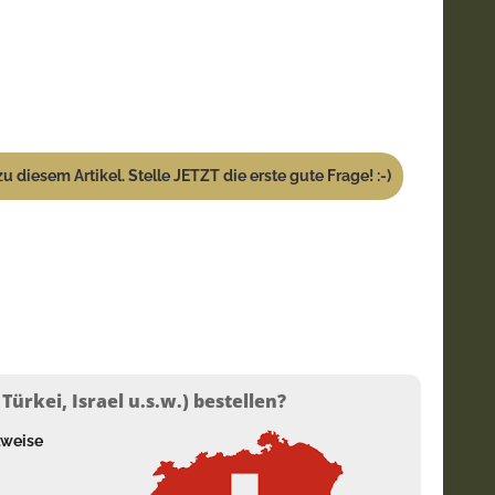
u diesem Artikel. Stelle JETZT die erste gute Frage! :-)
ürkei, Israel u.s.w.) bestellen?
lweise