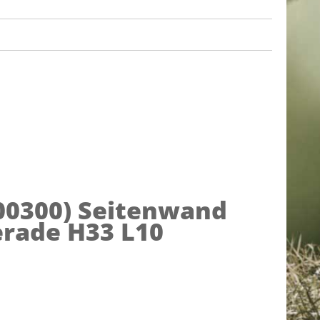
00300)
Seitenwand
erade H33 L10