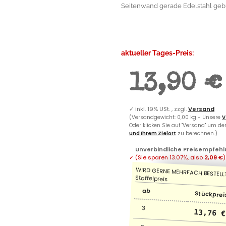
Seitenwand gerade Edelstahl geb
aktueller Tages-Preis:
13,90 €
✓
inkl. 19% USt. , zzgl.
Versand
(Versandgewicht: 0,00 kg - Unsere
V
Oder klicken Sie auf "Versand" um d
und Ihrem Zielort
zu berechnen.)
Unverbindliche Preisempfehl
✓
(Sie sparen
13.07%
, also
2,09 €
)
ab
Stückpreis
3
13,76 €