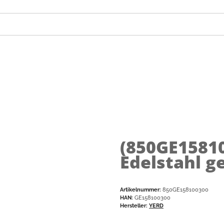
(850GE1581
Edelstahl g
Artikelnummer:
850GE158100300
HAN:
GE158100300
Hersteller:
YERD