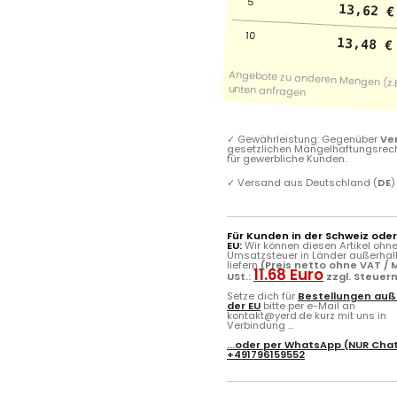
5
13,62 €
10
13,48 €
✓
Gewährleistung: Gegenüber
Ve
gesetzlichen Mängelhaftungsrec
für gewerbliche Kunden.
✓
Versand aus Deutschland (
DE
)
Für Kunden in der Schweiz ode
EU:
Wir können diesen Artikel ohn
Umsatzsteuer in Länder außerhal
liefern
(Preis netto ohne VAT / M
11.68 Euro
USt.:
zzgl. Steuer
Setze dich für
Bestellungen auß
der EU
bitte per e-Mail an
kontakt@yerd.de kurz mit uns in
Verbindung ...
...oder per
WhatsApp
(NUR Chat
+491796159552