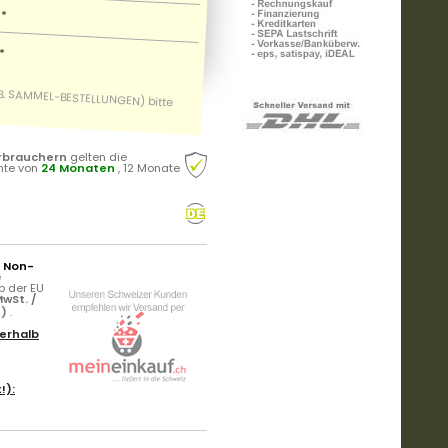
*
*
rbrauchern
gelten die
hte von
24 Monaten
, 12 Monate
r Non-
e
b der EU
wSt. /
n)
.
erhalb
!):