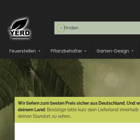
Feuerstellen
Pflanzbehälter
Garten-Design
Wir liefern zum besten Preis sicher aus Deutschland. Und wi
deinem Land:
Bestätige bitte kurz dein Lieferland innerhal
deinen Standort zu sehen...