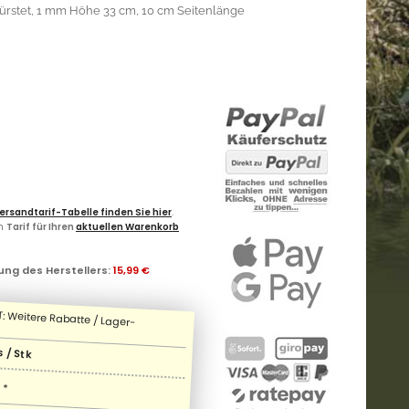
ürstet, 1 mm Höhe 33 cm, 10 cm Seitenlänge
ersandtarif-Tabelle finden Sie hier
.
en
Tarif für Ihren
aktuellen Warenkorb
ung des Herstellers
:
15,99 €
 / Stk
*