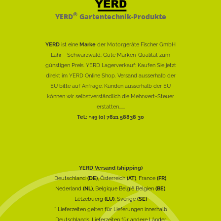
®
YERD
Gartentechnik-Produkte
YERD
ist eine
Marke
der Motorgeräte Fischer GmbH
Lahr - Schwarzwald: Gute Marken-Qualität zum
günstigen Preis. YERD Lagerverkauf: Kaufen Sie jetzt
direkt im YERD Online Shop. Versand ausserhalb der
EU bitte auf Anfrage. Kunden ausserhalb der EU
können wir selbstverständlich die Mehrwert-Steuer
erstatten......
Tel.: +49 (0) 7821 58838 30
YERD Versand (shipping)
Deutschland
(DE)
, Österreich
(AT)
, France
(FR)
,
Nederland
(NL)
, Belgique België Belgien
(BE)
,
Lëtzebuerg
(LU)
, Sverige
(SE)
* Lieferzeiten gelten für Lieferungen innerhalb
Deutschlands, Lieferzeiten für andere Länder