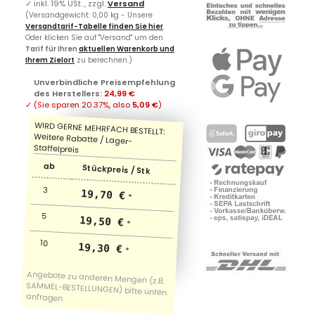
✓
inkl. 19% USt. , zzgl.
Versand
(Versandgewicht: 0,00 kg - Unsere
Versandtarif-Tabelle finden Sie hier
.
Oder klicken Sie auf "Versand" um den
Tarif für Ihren
aktuellen Warenkorb und
Ihrem Zielort
zu berechnen.)
Unverbindliche Preisempfehlung
des Herstellers
:
24,99 €
✓
(Sie sparen
20.37%
, also
5,09 €
)
ab
Stückpreis / Stk
3
19,70 €
*
5
19,50 €
*
10
19,30 €
*