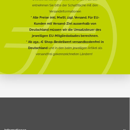
entnehmen Sie bitte der Schaltfläche mit den
Versandinformationen
* Alle Preise inkl. MwSt. zzgl. Versand. Für EU-
Kunden mit Versand-Ziel ausserhalb von
Deutschland müssen wir die Umsatzsteuer des
jeweiligen EU-Mitgliedsstaates berechnen.
* Ab 250,-€ Shop-Bestellwert versandkostenfrei in
Deutschland
und in den beim jeweiligen Artikel als
versandfrei gekennzeichneten Ländern!
Informationen