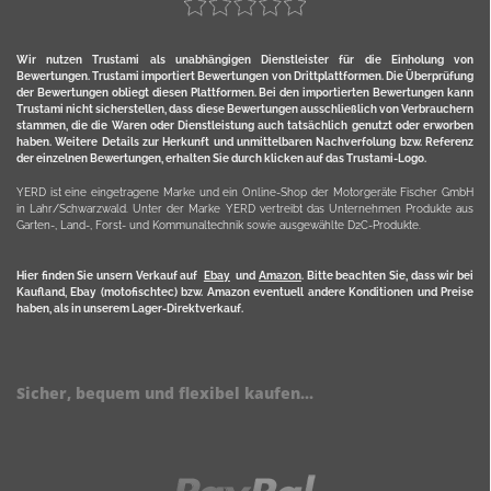
Wir nutzen Trustami als unabhängigen Dienstleister für die Einholung von
Bewertungen. Trustami importiert Bewertungen von Drittplattformen. Die Überprüfung
der Bewertungen obliegt diesen Plattformen. Bei den importierten Bewertungen kann
Trustami nicht sicherstellen, dass diese Bewertungen ausschließlich von Verbrauchern
stammen, die die Waren oder Dienstleistung auch tatsächlich genutzt oder erworben
haben. Weitere Details zur Herkunft und unmittelbaren Nachverfolung bzw. Referenz
der einzelnen Bewertungen, erhalten Sie durch klicken auf das Trustami-Logo.
YERD ist eine eingetragene Marke und ein Online-Shop der Motorgeräte Fischer GmbH
in Lahr/Schwarzwald. Unter der Marke YERD vertreibt das Unternehmen Produkte aus
Garten-, Land-, Forst- und Kommunaltechnik sowie ausgewählte D2C-Produkte.
Hier finden Sie unsern Verkauf auf
Ebay
und
Amazon
. Bitte beachten Sie, dass wir bei
Kaufland, Ebay (motofischtec) bzw. Amazon eventuell andere Konditionen und Preise
haben, als in unserem Lager-Direktverkauf.
Sicher, bequem und flexibel kaufen...