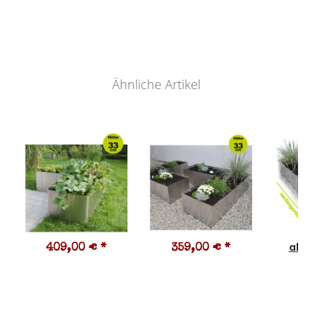
Ähnliche Artikel
ab
409,00 €
*
359,00 €
*
3