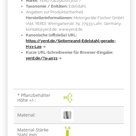
Marke:
YERD
(GE258200300)
/
Taxonomie / Enitäten:
Edelstahl
,
Angaben zur Produktsicherheit
Herstellerinformationen:
Motorgeräte Fischer GmbH
(Abt. YERD); Weingartenstr. 79; 77933 Lahr; Germany;
kontakt@yerd.de; www.yerd.de
Kanonische (offizielle) URL:
https://yerd.de/Seitenwand-Edelstahl-gerade-
H33-L20
➔
Kurze URL-Schreibweise für Browser-Eingabe:
yerd.de/?a=4033
➔
Produkteigenschaft
Wert
* Pflanzbehälter
Höhe +/-:
Material:
Material-Stärke
Stahl mm: