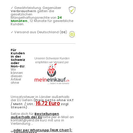
✓
Gewährleistung: Gegenüber
Verbrauchern
gelten die
gesetzlichen
Mängelhaftungsrechte von
24
Monaten
, 12 Monate für gewerbliche
Kunden.
✓
Versand aus Deutschland (
DE
)
Für
Kunden
in der
Schweiz
oder
Non-EU:
Wir
können
diesen
Artikel
ohne
Umsatzsteuer in Länder außerhalb
der EU liefern
(Preis netto ohne VAT
16.72 Euro
/ MwSt. / USt.:
zzgl.
Steuern)
.
Setze dich für
Bestellungen
außerhalb der EU
bitte per e-Mail an
kontakt@yerd.de kurz mit uns in
Verbindung ...
...oder per
WhatsApp
(NUR Chat!):