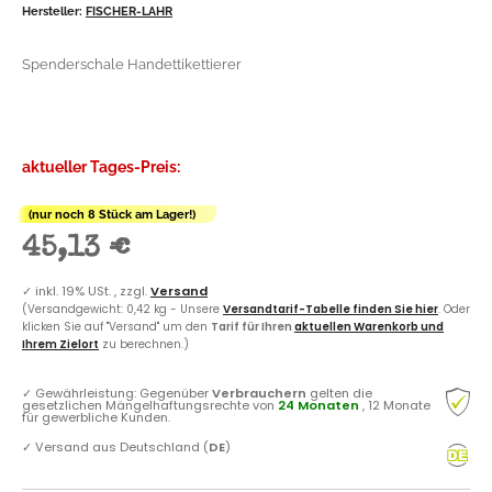
Hersteller:
FISCHER-LAHR
Spenderschale Handettikettierer
aktueller Tages-Preis:
(nur noch 8 Stück am Lager!)
45,13 €
✓
inkl. 19% USt. , zzgl.
Versand
(Versandgewicht: 0,42 kg - Unsere
Versandtarif-Tabelle finden Sie hier
. Oder
klicken Sie auf "Versand" um den
Tarif für Ihren
aktuellen Warenkorb und
Ihrem Zielort
zu berechnen.)
✓
Gewährleistung: Gegenüber
Verbrauchern
gelten die
gesetzlichen Mängelhaftungsrechte von
24 Monaten
, 12 Monate
für gewerbliche Kunden.
✓
Versand aus Deutschland (
DE
)