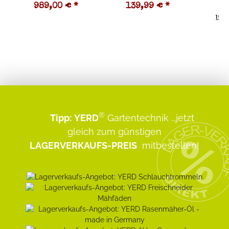
989,00 €
*
139,99 €
*
1
19,0
®
Tipp:
YERD
Gartentechnik
...jetzt
gleich zum günstigen
LAGERVERKAUFS-PREIS
mitbestellen!