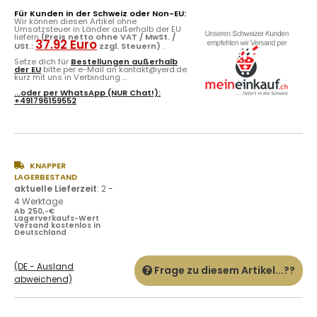
Für Kunden in der Schweiz oder Non-EU:
Wir können diesen Artikel ohne
Umsatzsteuer in Länder außerhalb der EU
liefern
(Preis netto ohne VAT / MwSt. /
37.92 Euro
USt.:
zzgl. Steuern)
.
Setze dich für
Bestellungen außerhalb
der EU
bitte per e-Mail an kontakt@yerd.de
kurz mit uns in Verbindung ...
...oder per
WhatsApp
(NUR Chat!):
+491796159552
KNAPPER
LAGERBESTAND
aktuelle Lieferzeit
:
2 -
4 Werktage
Ab 250,-€
Lagerverkaufs-Wert
Versand kostenlos in
Deutschland
(DE - Ausland
Frage zu diesem Artikel...??
abweichend)