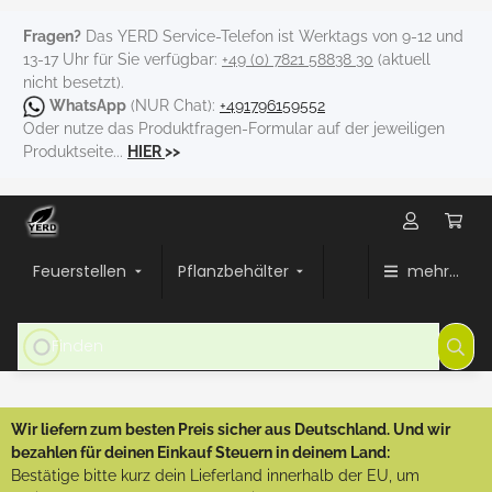
Fragen?
Das YERD Service-Telefon ist Werktags von 9-12 und
13-17 Uhr für Sie verfügbar:
+49 (0) 7821 58838 30
(aktuell
nicht besetzt).
WhatsApp
(NUR Chat):
+491796159552
Oder nutze das Produktfragen-Formular auf der jeweiligen
Produktseite...
HIER
>>
Feuerstellen
Pflanzbehälter
mehr...
Wir liefern zum besten Preis sicher aus Deutschland. Und wir
bezahlen für deinen Einkauf Steuern in deinem Land:
Bestätige bitte kurz dein Lieferland innerhalb der EU, um