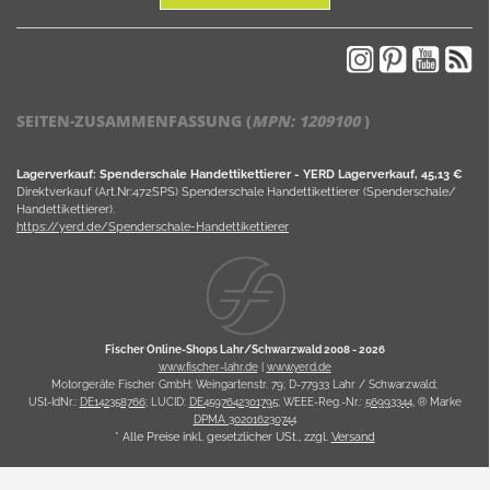
SEITEN-ZUSAMMENFASSUNG (
MPN:
1209100
)
Lagerverkauf: Spenderschale Handettikettierer - YERD Lagerverkauf, 45,13 €
Direktverkauf (Art.Nr:472SPS) Spenderschale Handettikettierer (Spenderschale/
Handettikettierer).
https://yerd.de/Spenderschale-Handettikettierer
Fischer Online-Shops Lahr/Schwarzwald 2008 -
2026
www.fischer-lahr.de
|
www.yerd.de
Motorgeräte Fischer GmbH; Weingartenstr. 79; D-77933 Lahr / Schwarzwald;
USt-IdNr.:
DE142358766
; LUCID:
DE4597642301795
; WEEE-Reg.-Nr.:
56993344
, ® Marke
DPMA 302016230744
* Alle Preise inkl. gesetzlicher USt., zzgl.
Versand
Powered by
JTL Shop