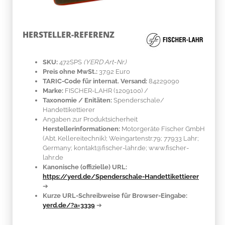
HERSTELLER-REFERENZ
SKU:
472SPS
(YERD Art-Nr.)
Preis ohne MwSt.:
37.92 Euro
TARIC-Code für internat. Versand:
84229090
Marke:
FISCHER-LAHR
(1209100)
/
Taxonomie / Enitäten:
Spenderschale/
Handettikettierer
Angaben zur Produktsicherheit
Herstellerinformationen:
Motorgeräte Fischer GmbH
(Abt. Kellereitechnik); Weingartenstr.79; 77933 Lahr;
Germany; kontakt@fischer-lahr.de; www.fischer-
lahr.de
Kanonische (offizielle) URL:
https://yerd.de/Spenderschale-Handettikettierer
➔
Kurze URL-Schreibweise für Browser-Eingabe:
yerd.de/?a=3339
➔