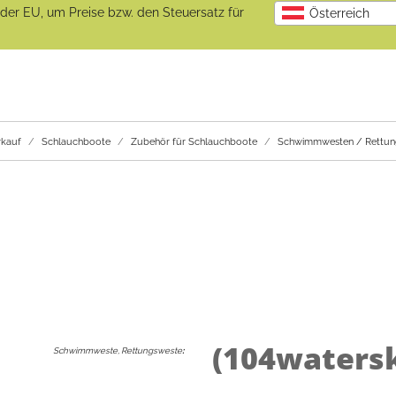
b der EU, um Preise bzw. den Steuersatz für
Österreich
kauf
Schlauchboote
Zubehör für Schlauchboote
Schwimmwesten / Rettun
(104waters
Schwimmweste, Rettungsweste
: