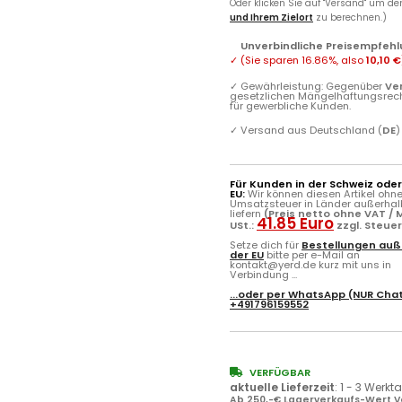
Oder klicken Sie auf "Versand" um d
und Ihrem Zielort
zu berechnen.)
Unverbindliche Preisempfehl
✓
(Sie sparen
16.86%
, also
10,10 €
✓
Gewährleistung: Gegenüber
Ve
gesetzlichen Mängelhaftungsrec
für gewerbliche Kunden.
✓
Versand aus Deutschland (
DE
)
Für Kunden in der Schweiz ode
EU:
Wir können diesen Artikel ohn
Umsatzsteuer in Länder außerhal
liefern
(Preis netto ohne VAT / M
41.85 Euro
USt.:
zzgl. Steue
Setze dich für
Bestellungen auß
der EU
bitte per e-Mail an
kontakt@yerd.de kurz mit uns in
Verbindung ...
...oder per
WhatsApp
(NUR Chat
+491796159552
VERFÜGBAR
aktuelle Lieferzeit
:
1 - 3 Werkt
Ab 250,-€ Lagerverkaufs-Wert V