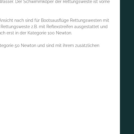
r Wasser. Der Schwimmköper der Rettungsweste ist vorne
nsicht nach sind für Bootsausflüge Rettungswesten mit
 Rettungsweste z.B. mit Reflexstreifen ausgestattet und
ch erst in der Kategorie 100 Newton.
egorie 50 Newton und sind mit ihrem zusätzlichen