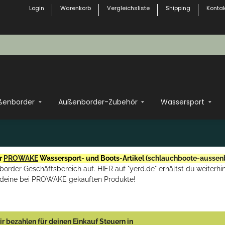
Login
Warenkorb
Vergleichsliste
Shipping
Kontak
ßenborder
Außenborder-Zubehör
Wassersport
r
PROWAKE
Wassersport- und Boots-Artikel (
schlauchboote-aussen
rder Geschäftsbereich auf. HIER auf "yerd.de" erhältst du weiterhin
deine bei PROWAKE gekauften Produkte!
r bezahlen für deinen Einkauf Steuern in