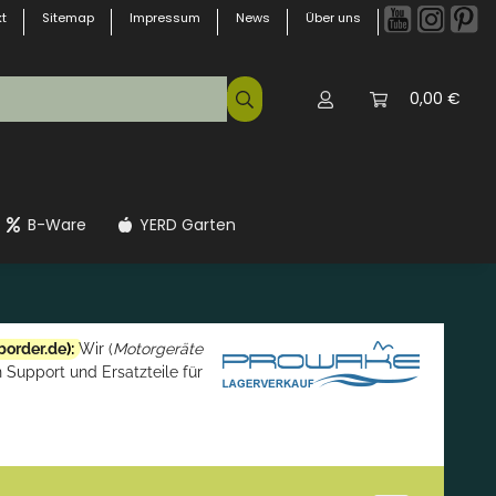
t
Sitemap
Impressum
News
Über uns
0,00 €
B-Ware
YERD Garten
border.de
):
Wir (
Motorgeräte
 Support und Ersatzteile für