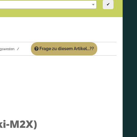
✔
Frage zu diesem Artikel...??
gswesten
ki-M2X)