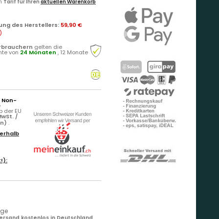
en
Tarif für Ihren
aktuellen Warenkorb
ung des Herstellers
:
59,90 €
)
rbrauchern
gelten die
hte von
24 Monaten
, 12 Monate
r Non-
e
b der EU
wSt. /
rn)
.
erhalb
!):
age
ersand kostenlos in Deutschland