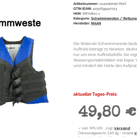
Artikelnummer:
104waterski-M2X
GTIN (EAN):
4250699447013
HAN:
SM70821-1
Kategorie:
Schwimmwesten / Rettung
Hersteller:
MAAN
Die Waterski Schwimmweste besteht
Auftrieb beträgt 70 Newton, desha
nur um eine Auftriebshilfe. Sie ei
Wassersportaktivitäten wie bspw.
und mindert die Härte des Aufprall
aktueller Tages-Preis:
49,80 €
✓
inkl. 19% USt. , zzgl.
Versand
(Versandgewicht: 3,60 kg - Unsere
V