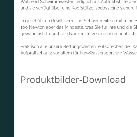
Während Schwimmwesten lediglich als Auftriebshilfe dien
und sie verfügt über eine Kopfstütze, sodass eine sicher
In geschützten Gewässern sind Schwimmhilfen mit mindes
100 Newton aber das Mindeste, was Sie für Ihre und die Si
gewährleistet durch die Nackenstütze eine ohnmachtsich
Praktisch alle unsere Rettungswesten entsprechen der K
Aufprallschautz vor allem für Fun-Wassersport wie Wasser
Produktbilder-Download