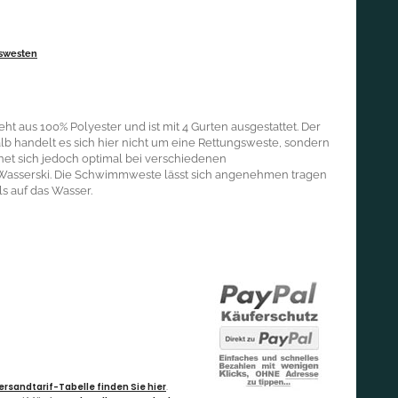
swesten
 aus 100% Polyester und ist mit 4 Gurten ausgestattet. Der
lb handelt es sich hier nicht um eine Rettungsweste, sondern
gnet sich jedoch optimal bei verschiedenen
 Wasserski. Die Schwimmweste lässt sich angenehmen tragen
s auf das Wasser.
ersandtarif-Tabelle finden Sie hier
.