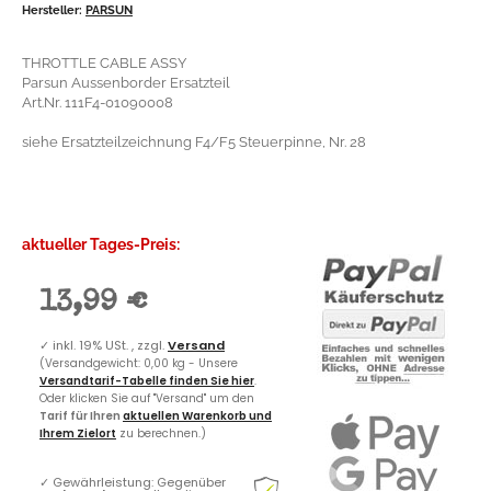
Hersteller:
PARSUN
THROTTLE CABLE ASSY
Parsun Aussenborder Ersatzteil
Art.Nr. 111F4-01090008
siehe Ersatzteilzeichnung F4/F5 Steuerpinne, Nr. 28
aktueller Tages-Preis:
13,99 €
✓
inkl. 19% USt. , zzgl.
Versand
(Versandgewicht: 0,00 kg - Unsere
Versandtarif-Tabelle finden Sie hier
.
Oder klicken Sie auf "Versand" um den
Tarif für Ihren
aktuellen Warenkorb und
Ihrem Zielort
zu berechnen.)
✓
Gewährleistung: Gegenüber