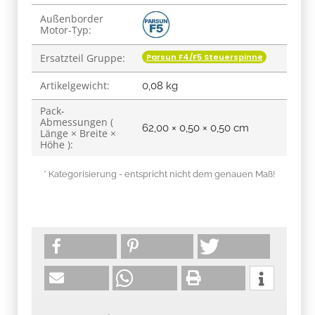
Produkteigenschaft
Wert
Außenborder
Motor-Typ:
Parsun F4/F5 Steuerspinne
Ersatzteil Gruppe:
Artikelgewicht:
0,08
kg
Pack-
Abmessungen (
62,00 × 0,50 × 0,50 cm
Länge × Breite ×
Höhe ):
* Kategorisierung - entspricht nicht dem genauen Maß!