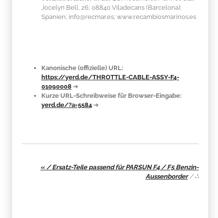
Jocelyn Bell, 26; 08840 Viladecans (Barcelona);
Spanien; info@recmar.es; www.recambiosmarinos.es
Kanonische (offizielle) URL:
https://yerd.de/THROTTLE-CABLE-ASSY-F4-
01090008
➔
Kurze URL-Schreibweise für Browser-Eingabe:
yerd.de/?a=5584
➔
« / Ersatz-Teile passend für PARSUN F4 / F5 Benzin-
Aussenborder
/
∴