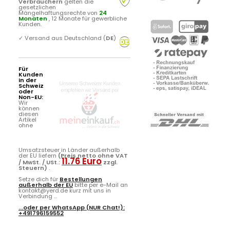
Verbrauchern
gelten die
gesetzlichen
Mängelhaftungsrechte von
24
Monaten
, 12 Monate für gewerbliche
Kunden.
✓
Versand aus Deutschland (
DE
)
Für
Kunden
in der
Schweiz
oder
Non-EU:
Wir
können
diesen
Artikel
ohne
Umsatzsteuer in Länder außerhalb
der EU liefern
(Preis netto ohne VAT
11.76 Euro
/ MwSt. / USt.:
zzgl.
Steuern)
.
Setze dich für
Bestellungen
außerhalb der EU
bitte per e-Mail an
kontakt@yerd.de kurz mit uns in
Verbindung ...
...oder per
WhatsApp
(NUR Chat!):
+491796159552