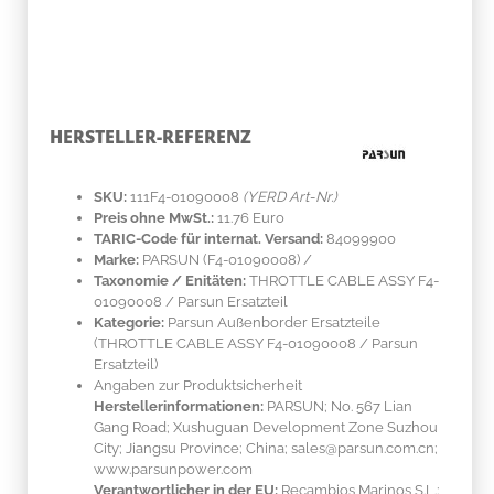
HERSTELLER-REFERENZ
SKU:
111F4-01090008
(YERD Art-Nr.)
Preis ohne MwSt.:
11.76 Euro
TARIC-Code für internat. Versand:
84099900
Marke:
PARSUN
(F4-01090008)
/
Taxonomie / Enitäten:
THROTTLE CABLE ASSY F4-
01090008 / Parsun Ersatzteil
Kategorie:
Parsun Außenborder Ersatzteile
(THROTTLE CABLE ASSY F4-01090008 / Parsun
Ersatzteil)
Angaben zur Produktsicherheit
Herstellerinformationen:
PARSUN; No. 567 Lian
Gang Road; Xushuguan Development Zone Suzhou
City; Jiangsu Province; China; sales@parsun.com.cn;
www.parsunpower.com
Verantwortlicher in der EU:
Recambios Marinos S.L.;