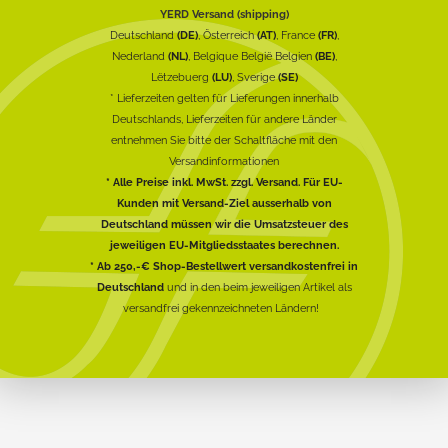
YERD Versand (shipping)
Deutschland
(DE)
, Österreich
(AT)
, France
(FR)
,
Nederland
(NL)
, Belgique België Belgien
(BE)
,
Lëtzebuerg
(LU)
, Sverige
(SE)
* Lieferzeiten gelten für Lieferungen innerhalb
Deutschlands, Lieferzeiten für andere Länder
entnehmen Sie bitte der Schaltfläche mit den
Versandinformationen
* Alle Preise inkl. MwSt. zzgl. Versand. Für EU-
Kunden mit Versand-Ziel ausserhalb von
Deutschland müssen wir die Umsatzsteuer des
jeweiligen EU-Mitgliedsstaates berechnen.
* Ab 250,-€ Shop-Bestellwert versandkostenfrei in
Deutschland
und in den beim jeweiligen Artikel als
versandfrei gekennzeichneten Ländern!