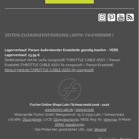
SEITEN-ZUSAMMENFASSUNG (
MPN:
F4-01090008
)
Lagerverkauf: Parsun Außenborder Ersatzteile günstig kaufen - YERD
Lagerverkauf, 13,99 €
Direktverkauf (Art.Nr. 111F4-01090008) THROTTLE CABLE ASSY / Parsun
Ersatzteil (THROTTLE CABLE ASSY F4-01090008 / Parsun Ersatzteil).
https://yerd.de/THROTTLE-CABLE-ASSY-F4-01090008
Fischer Online-Shops Lahr/Schwarzwald 2008 -
2026
www.fischer-lahr.de
|
www.yerd.de
Motorgeräte Fischer GmbH; Weingartenstr. 79; D-77933 Lahr / Schwarzwald;
USt-IdNr.:
DE142358766
; LUCID:
DE4597642301795
; WEEE-Reg.-Nr.:
56993344
, ® Marke
DPMA 302016230744
* Alle Preise inkl. gesetzlicher USt., zzgl.
Versand