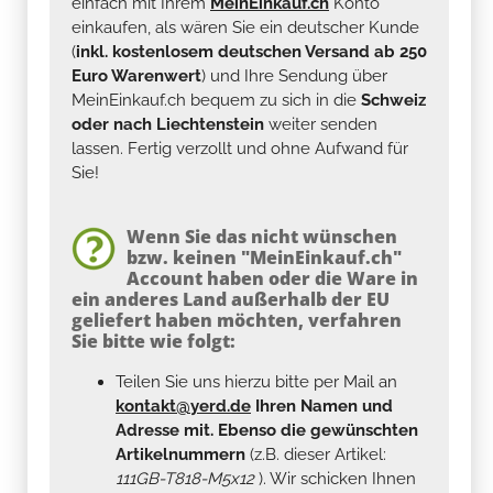
einfach mit Ihrem
MeinEinkauf.ch
Konto
einkaufen, als wären Sie ein deutscher Kunde
(
inkl. kostenlosem deutschen Versand ab 250
Euro Warenwert
) und Ihre Sendung über
MeinEinkauf.ch bequem zu sich in die
Schweiz
oder nach Liechtenstein
weiter senden
lassen. Fertig verzollt und ohne Aufwand für
Sie!
Wenn Sie das nicht wünschen
bzw. keinen "MeinEinkauf.ch"
Account haben oder die Ware in
ein anderes Land außerhalb der EU
geliefert haben möchten, verfahren
Sie bitte wie folgt:
Teilen Sie uns hierzu bitte per Mail an
kontakt@yerd.de
Ihren Namen und
Adresse mit. Ebenso die gewünschten
Artikelnummern
(z.B. dieser Artikel:
111GB-T818-M5x12
). Wir schicken Ihnen