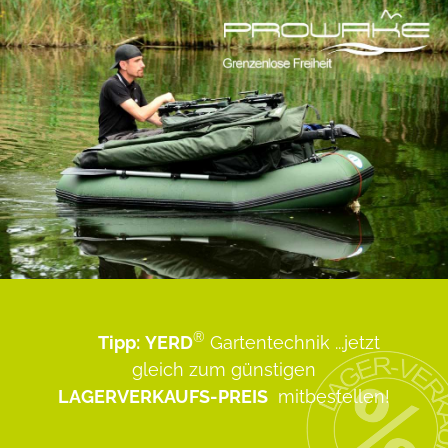
®
Tipp:
YERD
Gartentechnik
...jetzt
gleich zum günstigen
LAGERVERKAUFS-PREIS
mitbestellen!