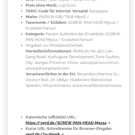
Preis ohne MwSt.:
1.50 Euro
TARIC-Code für internat. Versand:
84099900
Marke:
PARSUN
(GB/T818-M5x6)
/
Taxonomie / Enitäten:
SCREW, PAN HEAD M5x12 /
Ersatzteil Parsun
Kategorie:
Parsun Außenborder Ersatzteile (SCREW,
PAN HEAD M5x12 / Ersatzteil Parsun)
Angaben zur Produktsicherheit
Herstellerinformationen:
PARSUN; No. 567 Lian
Gang Road; Xushuguan Development Zone Suzhou
City; Jiangsu Province; China; sales@parsun.com.cn;
www.parsunpower.com
Verantwortlicher in der EU:
Recambios Marinos S.L.;
Jocelyn Bell, 26; 08840 Viladecans (Barcelona);
Spanien; info@recmar.es; www.recambiosmarinos.es
Kanonische (offizielle) URL:
https://yerd.de/SCREW-PAN-HEAD-M5x12
➔
Kurze URL-Schreibweise für Browser-Eingabe:
yerd.de/?a=16998
➔