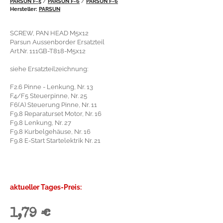
PARSUN F-5
/
PARSUN F-6
/
PARSUN F-6
Hersteller:
PARSUN
SCREW, PAN HEAD M5x12
Parsun Aussenborder Ersatzteil
Art.Nr. 111GB-T818-M5x12
siehe Ersatzteilzeichnung:
F2.6 Pinne - Lenkung, Nr. 13
F4/F5 Steuerpinne, Nr. 25
F6(A) Steuerung Pinne, Nr. 11
F9.8 Reparaturset Motor, Nr. 16
F9.8 Lenkung, Nr. 27
F9.8 Kurbelgehäuse, Nr. 16
F9.8 E-Start Startelektrik Nr. 21
aktueller Tages-Preis:
1,79 €