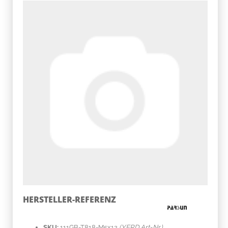
HERSTELLER-REFERENZ
SKU:
111GB-T818-M5x12
(YERD Art-Nr.)