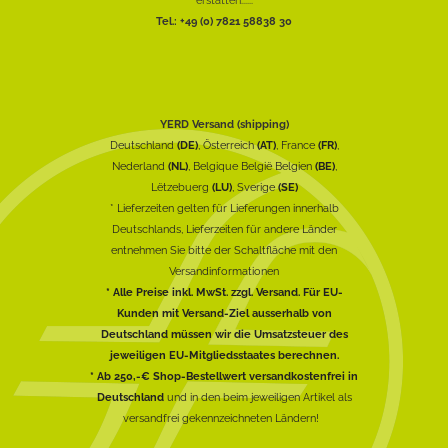
Tel.: +49 (0) 7821 58838 30
YERD Versand (shipping)
Deutschland
(DE)
, Österreich
(AT)
, France
(FR)
,
Nederland
(NL)
, Belgique België Belgien
(BE)
,
Lëtzebuerg
(LU)
, Sverige
(SE)
* Lieferzeiten gelten für Lieferungen innerhalb
Deutschlands, Lieferzeiten für andere Länder
entnehmen Sie bitte der Schaltfläche mit den
Versandinformationen
* Alle Preise inkl. MwSt. zzgl. Versand. Für EU-
Kunden mit Versand-Ziel ausserhalb von
Deutschland müssen wir die Umsatzsteuer des
jeweiligen EU-Mitgliedsstaates berechnen.
* Ab 250,-€ Shop-Bestellwert versandkostenfrei in
Deutschland
und in den beim jeweiligen Artikel als
versandfrei gekennzeichneten Ländern!