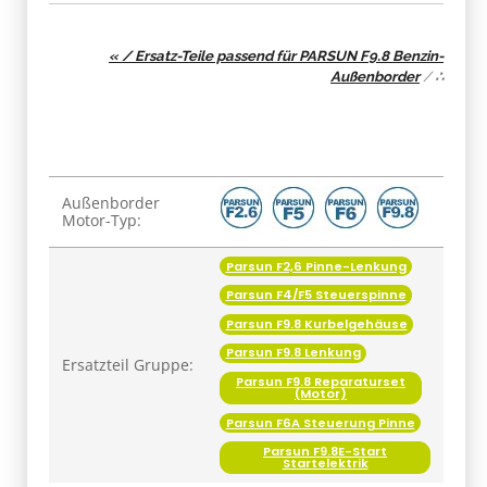
« / Ersatz-Teile passend für PARSUN F9.8 Benzin-
Außenborder
/
∴
Produkteigenschaft
Wert
Außenborder
Motor-Typ:
Parsun F2,6 Pinne-Lenkung
Parsun F4/F5 Steuerspinne
Parsun F9.8 Kurbelgehäuse
Parsun F9.8 Lenkung
Ersatzteil Gruppe:
Parsun F9.8 Reparaturset
(Motor)
Parsun F6A Steuerung Pinne
Parsun F9.8E-Start
Startelektrik