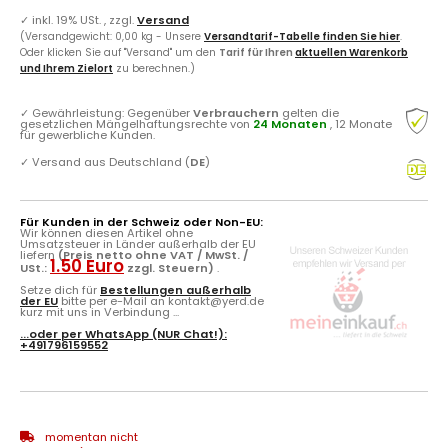
✓
inkl. 19% USt. , zzgl.
Versand
(Versandgewicht: 0,00 kg - Unsere
Versandtarif-Tabelle finden Sie hier
.
Oder klicken Sie auf "Versand" um den
Tarif für Ihren
aktuellen Warenkorb
und Ihrem Zielort
zu berechnen.)
✓
Gewährleistung: Gegenüber
Verbrauchern
gelten die
gesetzlichen Mängelhaftungsrechte von
24 Monaten
, 12 Monate
für gewerbliche Kunden.
✓
Versand aus Deutschland (
DE
)
Für Kunden in der Schweiz oder Non-EU:
Wir können diesen Artikel ohne
Umsatzsteuer in Länder außerhalb der EU
liefern
(Preis netto ohne VAT / MwSt. /
1.50 Euro
USt.:
zzgl. Steuern)
.
Setze dich für
Bestellungen außerhalb
der EU
bitte per e-Mail an kontakt@yerd.de
kurz mit uns in Verbindung ...
...oder per
WhatsApp
(NUR Chat!):
+491796159552
momentan nicht