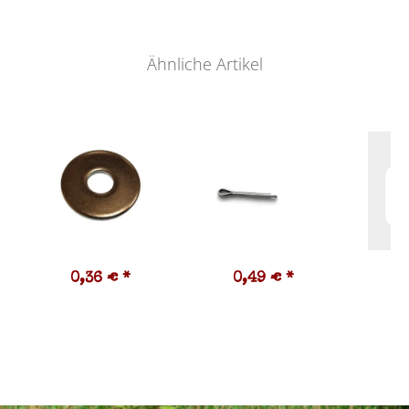
Ähnliche Artikel
0,36 €
*
0,49 €
*
8