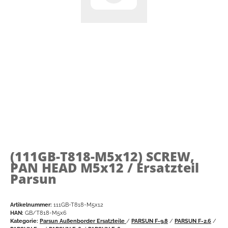
(111GB-T818-M5x12)
SCREW,
PAN HEAD M5x12 / Ersatzteil
Parsun
Artikelnummer:
111GB-T818-M5x12
HAN:
GB/T818-M5x6
Kategorie:
Parsun Außenborder Ersatzteile
/
PARSUN F-9.8
/
PARSUN F-2.6
/